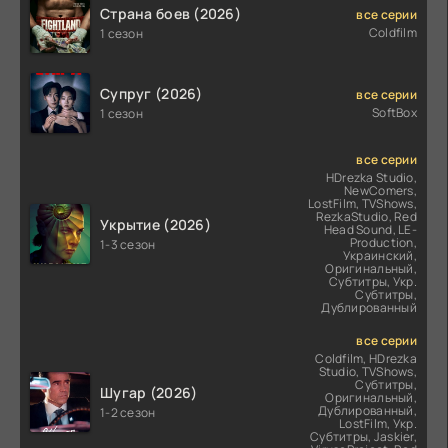
Страна боев (2026)
все серии
Coldfilm
1 сезон
Супруг (2026)
все серии
SoftBox
1 сезон
все серии
HDrezka Studio,
NewComers,
LostFilm, TVShows,
RezkaStudio, Red
Укрытие (2026)
Head Sound, LE-
Production,
1-3 сезон
Украинский,
Оригинальный,
Субтитры, Укр.
Субтитры,
Дублированный
все серии
Coldfilm, HDrezka
Studio, TVShows,
Субтитры,
Шугар (2026)
Оригинальный,
Дублированный,
1-2 сезон
LostFilm, Укр.
Субтитры, Jaskier,