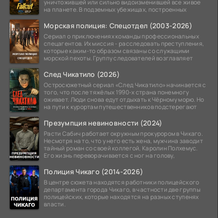
уничтожившей или сильно видоизменившей все живое
на планете. В подземных убежищах, построенных
Морская полиция: Спецотдел (2003-2026)
Сериал о приключениях команды профессиональных
спецагентов. Их миссия - расследовать преступления,
которые каким-то образом связаны со служащими
морской пехоты. Группу следователей возглавляет
След Чикатило (2026)
Остросюжетный сериал «След Чикатило» начинается с
того, что после тяжёлых 1990-х страна понемногу
оживает. Люди снова едут отдыхать к Чёрному морю. Но
на пути к курортам путешественников подстерегают
Презумпция невиновности (2024)
Расти Сабич работает окружным прокурором в Чикаго.
Несмотря на то, что у него есть жена, мужчина заводит
тайный роман со своей коллегой, Каролин Полхемус.
Его жизнь переворачивается с ног на голову,
Полиция Чикаго (2014-2026)
В центре сюжета находятся работники полицейского
департамента города Чикаго, в частности две группы
полицейских, которые находятся на разных ступенях
власти.