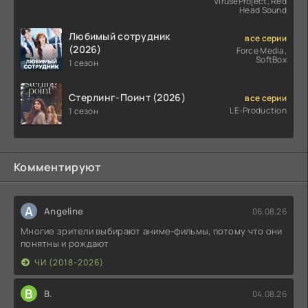
ViruseProject, Red
Head Sound
Любимый сотрудник
все серии
(2026)
Force Media,
SoftBox
1 сезон
Стерлинг-Поинт (2026)
все серии
LE-Production
1 сезон
Комментируют
A
Angeline
06.08.26
Многие зрители выбирают аниме-фильмы, потому что они
понятны и рождают
ЧИ (2018-2026)
В
В.
04.08.26