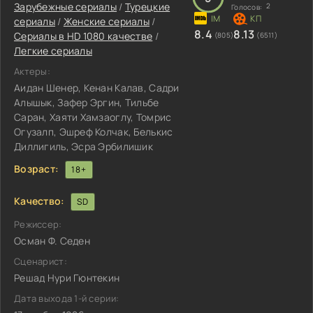
Зарубежные сериалы
/
Турецкие
2
Голосов:
сериалы
/
Женские сериалы
/
8.4
8.13
Сериалы в HD 1080 качестве
/
(805)
(6511)
Легкие сериалы
Актеры:
Аидан Шенер, Кенан Калав, Садри
Алышык, Зафер Эргин, Тильбе
Саран, Хаяти Хамзаоглу, Томрис
Огузалп, Эшреф Колчак, Белькис
Диллигиль, Эсра Эрбилишик
Возраст:
18+
Качество:
SD
Режиссер:
Осман Ф. Седен
Сценарист:
Решад Нури Гюнтекин
Дата выхода 1-й серии: