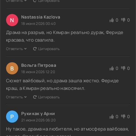
Ответить
Цитировать
Nastassia Kazlova
N
0
0
18 июня 2026 00:40
Драма на разрыв, но Кямран реально дурак, Фериде
красава, что свалила.
Ответить
Цитировать
Вольга Пятрова
В
0
0
18 июня 2026 12:20
Сюжет вайбовый, но драма зашла жестко. Фериде
краш, а Кямран реально накосячил.
Ответить
Цитировать
Руки как у Арни
Р
0
0
21 июня 2026 06:20
Ну такое, драма на любителя, но атмосфера вайбовая,