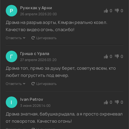
Руки как у Арни
Р
0
0
26 апреля 2026 20:00
Драма на разрыв аорты, Кямран реально козел.
Качество видео огонь, спасибо!
Ответить
Цитировать
Гриша с Урала
Г
0
0
27 апреля 2026 03:20
Драма топ, прямо за душу берет, советую всем, кто
любит погрустить под вечер.
Ответить
Цитировать
Ivan Petrov
I
0
0
3 июня 2026 14:00
Драма знатная, бабушка рыдала, а я просто охреневал
от поворотов. Качество огонь!