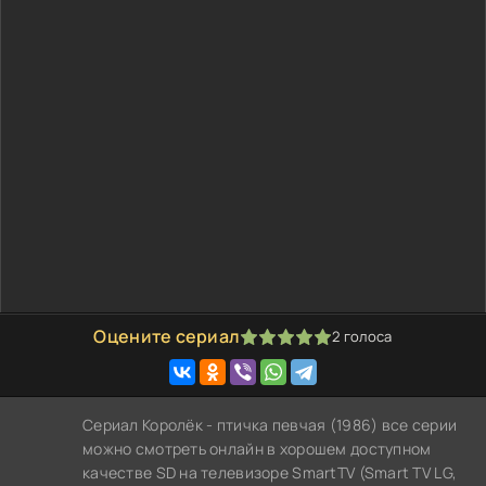
Оцените сериал
2
голоса
100
1
2
3
4
5
Сериал Королёк - птичка певчая (1986) все серии
можно смотреть онлайн в хорошем доступном
качестве SD на телевизоре SmartTV (Smart TV LG,