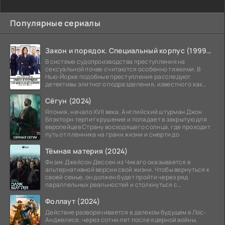
Популярные сериалы
Закон и порядок. Специальный корпус (1999-2026)
В системе судопроизводства преступления на
сексуальной почве считаются особенно тяжкими. В
Нью-Йорке подобные преступления расследуют
детективы элитного подразделения, известного как
Особый отдел.
Сёгун (2024)
Япония, начало XVII века. Английский штурман Джон
Блэкторн терпит крушение и попадает в закрытую для
европейцев Страну восходящего солнца, где проходит
путь от пленника на грани жизни и смерти до
Тёмная материя (2024)
Физик Джейсон Дессен из Чикаго оказывается в
альтернативной версии свой жизни. Чтобы вернуться к
своей семье, он должен будет пройти через ряд
параллельных реальностей и столкнуться с
альтернативной
Фоллаут (2024)
Действие разворачивается в далеком будущем в Лос-
Анджелесе, через сотни лет после ядерной войны,