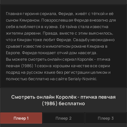
Главная героиня сериала, Фериде, живёт с тёткой и её
сыном Кямраном. Повзрослевшая Фериде внезапно для
себя влюбляется в кузена. Её тайна стала известна
жителям деревни. Правда, вместе с этим выяснилось,
что и Кямран тоже любит Фериде. Свадьбу неожиданно
срывает известие о мимолетном романе Кямрана в
Европе. Фериде покидает отчий дом навсегда.
Вы можете смотреть онлайн сериал Королёк - птичка
певчая (1986) 1 сезон в хорошем качестве все серии
подряд на русском языке без регистрации целиком и
полностью бесплатно на сайте Serialy-Novinki.
Смотреть онлайн Королёк - птичка певчая
(1986) бесплатно
Плеер 1
Плеер 2
Плеер 3