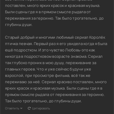
поставлен, много ярких красок и красивая музыка.
Были сцены где я в прямом смысле рыдала от
переживания за героиню. Так было трогательно, до
глубины души.
Старый добрый и многими любимый сериал Королёк
птичка певчая. Первый раз я его увидела когда я была
ещё подростком. И это чувство Любовь-это как
никогда в подростковом возрасте знакома. Сериал
так глубоко проник в мою душу, переживание за
главных героев. Что и уже сейчас будучи уже
взрослой, при просмотре фильма, всё так же
переживаю за неё. Сериал красиво поставлен, много
ярких красок и красивая музыка. Были сцены где я в
прямом смысле рыдала от переживания за героиню.
Так было трогательно, до глубины души.
Ответить
Цитировать