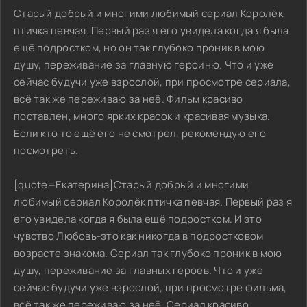
Старый добрый и многими любимый сериал Королёк
птичка певчая. Первый раз я его увидела когда я была
ещё подростком, но он так глубоко проник в мою
душу, переживание за главную героиню. Что и уже
сейчас будучи уже взрослой, при просмотре сериала,
всё так же переживаю за неё. Фильм красиво
поставлен, много ярких красок и красивая музыка.
Если кто то ещё его не смотрел, рекомендую его
посмотреть.
[quote=Екатерина]Старый добрый и многими
любимый сериал Королёк птичка певчая. Первый раз я
его увидела когда я была ещё подростком. И это
чувство Любовь-это как никогда в подростковом
возрасте знакома. Сериал так глубоко проник в мою
душу, переживание за главных героев. Что и уже
сейчас будучи уже взрослой, при просмотре фильма,
всё так же переживаю за неё. Сериал красиво