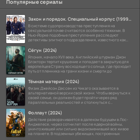
Популярные сериалы
Закон и порядок. Специальный корпус (1999-2026)
В системе судопроизводства преступления на
сексуальной почве считаются особенно тяжкими. В
Нью-Йорке подобные преступления расследуют
детективы элитного подразделения, известного как
Особый отдел.
Сёгун (2024)
Япония, начало XVII века. Английский штурман Джон
Блэкторн терпит крушение и попадает в закрытую для
европейцев Страну восходящего солнца, где проходит
путь от пленника на грани жизни и смерти до
Тёмная материя (2024)
Физик Джейсон Дессен из Чикаго оказывается в
альтернативной версии свой жизни. Чтобы вернуться к
своей семье, он должен будет пройти через ряд
параллельных реальностей и столкнуться с
альтернативной
Фоллаут (2024)
Действие разворачивается в далеком будущем в Лос-
Анджелесе, через сотни лет после ядерной войны,
уничтожившей или сильно видоизменившей все живое
на планете. В подземных убежищах, построенных