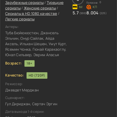
Зарубежные сериалы
/
Турецкие
0
Голосов:
сериалы
/
Женские сериалы
/
5.7
8.004
Сериалы в HD 1080 качестве
/
(999)
(225)
Легкие сериалы
Актеры:
Туба Бюйюкюстюн, Джансель
Эльчин, Онур Сайлак, Айда
Аксель, Ильхан Шешен, Умут Курт,
Ясемин Чонка, Гюнай Каракаоглу,
Юнал Сильвер, Эврим Аласья
Возраст:
18+
Качество:
HD (720P)
Режиссер:
Джевдет Мерджан
Сценарист:
Гул Дириджан, Сертач Эргин
Дата выхода 1-й серии: