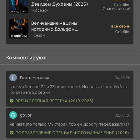
Дэвидом Духовны (2026)
Coldfilm,
Оригинальный
1-2 сезон
Величайшие машины
все серии
истории с Дольфом
Coldfilm
Лундгреном (2026)
1 сезон
Комментируют
Г
Гость Наталья
04.08.26
восьмой сезон 22 и 23 одинаковые. Исправьте пожалуйста.
По сути не 22 серии
ВЕЛИКОЛЕПНАЯ ПЯТЁРКА (2019-2026)
G
govor
02.08.26
не хватило только Мухтара,чтоб он дорогу перебежал))))
ПОДРАЗДЕЛЕНИЕ СПЕЦИАЛЬНОГО НАЗНАЧЕНИЯ (2026)