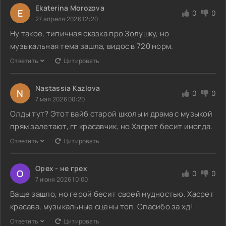
Ekaterina Morozova
E
0
0
27 апреля 2026 12:20
Ну такое, типичная сказка про Золушку, но
музыкальная тема зашла, видос в 720 норм.
Ответить
Цитировать
Nastassia Kazlova
N
0
0
7 мая 2026 00:20
Олды тут? Этот вайб старой школы и драма с музыкой
прям залетают, гг красавчик, но Хасрет бесит иногда.
Ответить
Цитировать
Орех - не грех
О
0
0
7 июня 2026 10:00
Ваще зашло, но герой бесит своей нудностью. Хасрет
красава, музыкальные сцены топ. Спасибо за хд!
Ответить
Цитировать