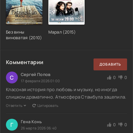
Без вины
Марал (2015)
виноватая (2010)
Комментарии
ДОБАВИТЬ
Сергей Попов
С
0
0
17 февраля 2026 01:00
Классная история про любовь и музыку, но иногда
слишком драматично. Атмосфера Стамбула зацепила.
Ответить
Цитировать
Гена Конь
Г
0
0
26 марта 2026 06:40