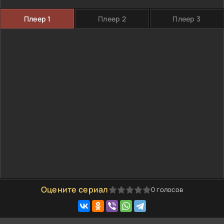
Плеер 1
Плеер 2
Плеер 3
Оцените сериал
0
голосов
0
1
2
3
4
5