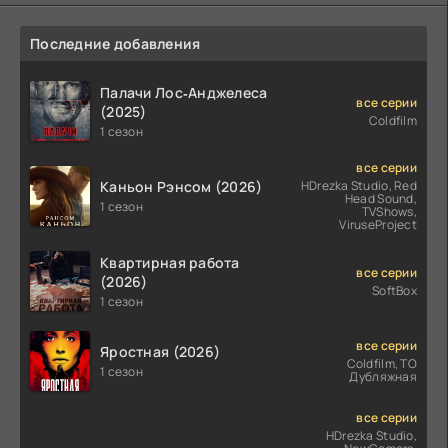
Последние добавления
Палачи Лос‑Анджелеса
все серии
(2025)
Coldfilm
1 сезон
все серии
Каньон Рэнсом (2026)
HDrezka Studio, Red
Head Sound,
1 сезон
TVShows,
ViruseProject
Квартирная работа
все серии
(2026)
SoftBox
1 сезон
все серии
Яростная (2026)
Coldfilm, ТО
1 сезон
Дубляжная
все серии
HDrezka Studio,