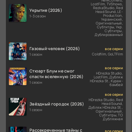
NewComers,
LostFilm, TVShows,
RezkaStudio, Red
Укрытие (2026)
Head Sound, LE-
Production,
1-3 сезон
Украинский,
Оригинальный,
Субтитры, Укр.
Субтитры,
Дублированный
Газовый человек (2026)
все серии
Coldfilm, GoLTFilm
1 сезон
все серии
Стюарт Блум не смог
HDrezka Studio,
спасти вселенную (2026)
LostFilm, Дубляж
HDrezka St., Кураж-
1 сезон
бамбей
все серии
HDrezka Studio, Red
Звёздный городок (2026)
Head Sound,
Дубляж HDrezka St.,
1 сезон
Оригинальный,
Субтитры, ТО
Дубляжная
Рассекреченные тайны с
все серии