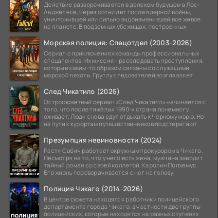
Действие разворачивается в далеком будущем в Лос-
Анджелесе, через сотни лет после ядерной войны,
уничтожившей или сильно видоизменившей все живое
на планете. В подземных убежищах, построенных
Морская полиция: Спецотдел (2003-2026)
Сериал о приключениях команды профессиональных
спецагентов. Их миссия - расследовать преступления,
которые каким-то образом связаны со служащими
морской пехоты. Группу следователей возглавляет
След Чикатило (2026)
Остросюжетный сериал «След Чикатило» начинается с
того, что после тяжёлых 1990-х страна понемногу
оживает. Люди снова едут отдыхать к Чёрному морю. Но
на пути к курортам путешественников подстерегают
Презумпция невиновности (2024)
Расти Сабич работает окружным прокурором в Чикаго.
Несмотря на то, что у него есть жена, мужчина заводит
тайный роман со своей коллегой, Каролин Полхемус.
Его жизнь переворачивается с ног на голову,
Полиция Чикаго (2014-2026)
В центре сюжета находятся работники полицейского
департамента города Чикаго, в частности две группы
полицейских, которые находятся на разных ступенях