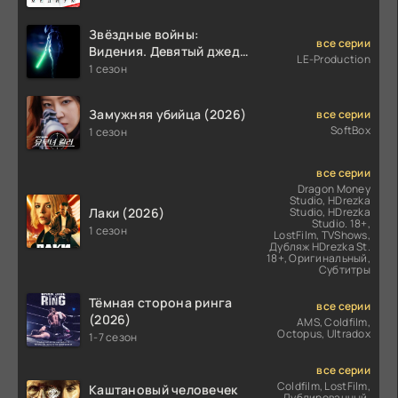
Звёздные войны:
все серии
Видения. Девятый джедай
LE-Production
(2026)
1 сезон
Замужняя убийца (2026)
все серии
SoftBox
1 сезон
все серии
Dragon Money
Studio, HDrezka
Лаки (2026)
Studio, HDrezka
Studio. 18+,
1 сезон
LostFilm, TVShows,
Дубляж HDrezka St.
18+, Оригинальный,
Субтитры
Тёмная сторона ринга
все серии
(2026)
AMS, Coldfilm,
Octopus, Ultradox
1-7 сезон
все серии
Coldfilm, LostFilm,
Каштановый человечек
Дублированный,