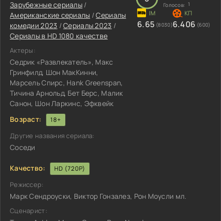
Зарубежные сериалы
/
1
Голосов:
Американские сериалы
/
Сериалы
6.65
6.406
комедии 2023
/
Сериалы 2023
/
(8030)
(600)
Сериалы в HD 1080 качестве
Актеры:
Седрик «Развлекатель», Макс
Гринфилд, Шон МакКинни,
Марсель Спирс, Hank Greenspan,
Тичина Арнольд, Бет Берс, Малик
Санон, Шон Ларкинс, Эфквейк
Возраст:
18+
Другие названия сериала:
Соседи
Качество:
HD (720P)
Режиссер:
Марк Сендроуски, Виктор Гонзалез, Рон Моусли мл.
Сценарист: