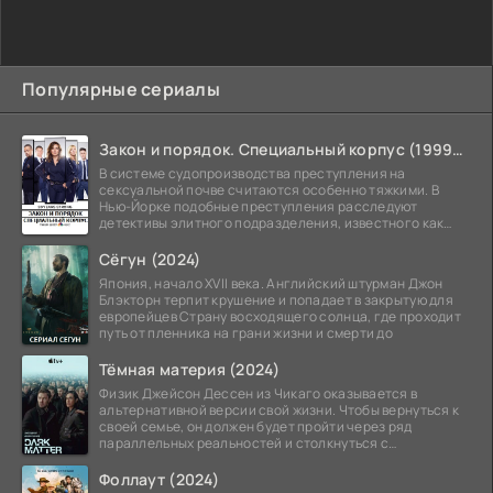
Популярные сериалы
Закон и порядок. Специальный корпус (1999-2026)
В системе судопроизводства преступления на
сексуальной почве считаются особенно тяжкими. В
Нью-Йорке подобные преступления расследуют
детективы элитного подразделения, известного как
Особый отдел.
Сёгун (2024)
Япония, начало XVII века. Английский штурман Джон
Блэкторн терпит крушение и попадает в закрытую для
европейцев Страну восходящего солнца, где проходит
путь от пленника на грани жизни и смерти до
Тёмная материя (2024)
Физик Джейсон Дессен из Чикаго оказывается в
альтернативной версии свой жизни. Чтобы вернуться к
своей семье, он должен будет пройти через ряд
параллельных реальностей и столкнуться с
альтернативной
Фоллаут (2024)