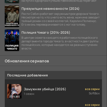
на пути к курортам путешественников подстерегают
Презумпция невиновности (2024)
Расти Сабич работает окружным прокурором в Чикаго.
Несмотря на то, что у него есть жена, мужчина заводит
тайный роман со своей коллегой, Каролин Полхемус.
Его жизнь переворачивается с ног на голову,
Полиция Чикаго (2014-2026)
В центре сюжета находятся работники полицейского
департамента города Чикаго, в частности две группы
полицейских, которые находятся на разных ступенях
власти.
Обновления сериалов
Последние добавления
Замужняя убийца (2026)
все серии
SoftBox
1 сезон
все серии