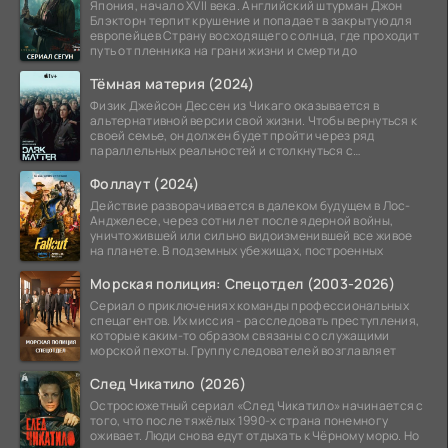
Япония, начало XVII века. Английский штурман Джон
Блэкторн терпит крушение и попадает в закрытую для
европейцев Страну восходящего солнца, где проходит
путь от пленника на грани жизни и смерти до
Тёмная материя (2024)
Физик Джейсон Дессен из Чикаго оказывается в
альтернативной версии свой жизни. Чтобы вернуться к
своей семье, он должен будет пройти через ряд
параллельных реальностей и столкнуться с
альтернативной
Фоллаут (2024)
Действие разворачивается в далеком будущем в Лос-
Анджелесе, через сотни лет после ядерной войны,
уничтожившей или сильно видоизменившей все живое
на планете. В подземных убежищах, построенных
Морская полиция: Спецотдел (2003-2026)
Сериал о приключениях команды профессиональных
спецагентов. Их миссия - расследовать преступления,
которые каким-то образом связаны со служащими
морской пехоты. Группу следователей возглавляет
След Чикатило (2026)
Остросюжетный сериал «След Чикатило» начинается с
того, что после тяжёлых 1990-х страна понемногу
оживает. Люди снова едут отдыхать к Чёрному морю. Но