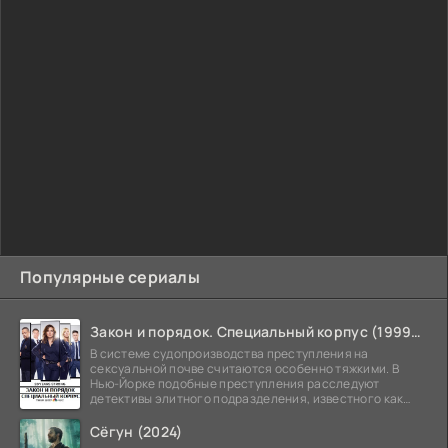
Популярные сериалы
Закон и порядок. Специальный корпус (1999-2026)
В системе судопроизводства преступления на
сексуальной почве считаются особенно тяжкими. В
Нью-Йорке подобные преступления расследуют
детективы элитного подразделения, известного как
Особый отдел.
Сёгун (2024)