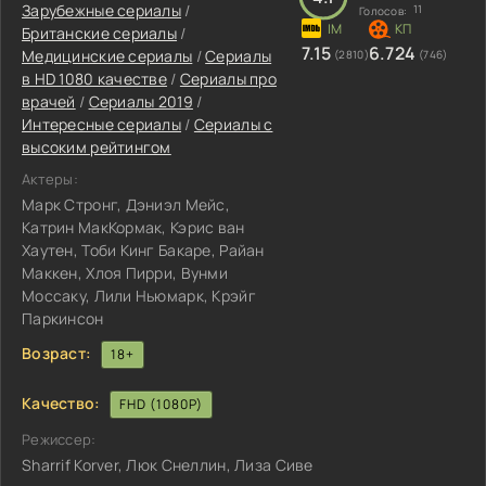
Зарубежные сериалы
/
11
Голосов:
Британские сериалы
/
7.15
6.724
Медицинские сериалы
/
Сериалы
(2810)
(746)
в HD 1080 качестве
/
Сериалы про
врачей
/
Сериалы 2019
/
Интересные сериалы
/
Сериалы с
высоким рейтингом
Актеры:
Марк Стронг, Дэниэл Мейс,
Катрин МакКормак, Кэрис ван
Хаутен, Тоби Кинг Бакаре, Райан
Маккен, Хлоя Пирри, Вунми
Моссаку, Лили Ньюмарк, Крэйг
Паркинсон
Возраст:
18+
Качество:
FHD (1080P)
Режиссер:
Sharrif Korver, Люк Снеллин, Лиза Сиве