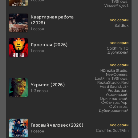
TVShows,
ViruseProject
Квартирная работа
все серии
(2026)
SoftBox
1 сезон
все серии
Яростная (2026)
Coldfilm, ТО
1 сезон
Дубляжная
все серии
HDrezka Studio,
NewComers,
LostFilm, TVShows,
RezkaStudio, Red
Укрытие (2026)
Head Sound, LE-
Production,
1-3 сезон
Украинский,
Оригинальный,
Субтитры, Укр.
Субтитры,
Дублированный
Газовый человек (2026)
все серии
Coldfilm, GoLTFilm
1 сезон