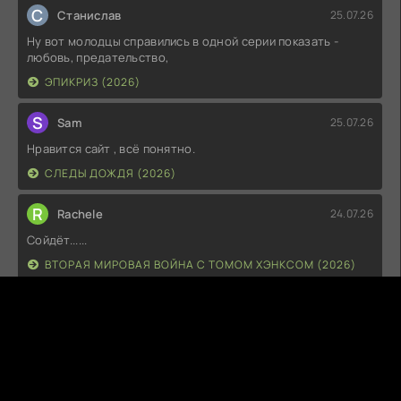
С
Станислав
25.07.26
Ну вот молодцы справились в одной серии показать -
любовь, предательство,
ЭПИКРИЗ (2026)
S
Sam
25.07.26
Нравится сайт , всё понятно.
СЛЕДЫ ДОЖДЯ (2026)
R
Rachele
24.07.26
Сойдёт......
ВТОРАЯ МИРОВАЯ ВОЙНА С ТОМОМ ХЭНКСОМ (2026)