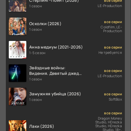
Стерлинг-Поинт (2026)
все серии
LE-Production
1 сезон
все серии
Осколки (2026)
Coldfilm, LE-
1 сезон
Production
Анна медиум (2021-2026)
все серии
Не требуется
1-5 сезон
Звёздные войны:
все серии
Видения. Девятый джедай
LE-Production
(2026)
1 сезон
Замужняя убийца (2026)
все серии
SoftBox
1 сезон
все серии
Dragon Money
Studio, HDrezka
Лаки (2026)
Studio, HDrezka
Studio. 18+,