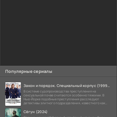
Популярные сериалы
Закон и порядок. Специальный корпус (1999-2026)
В системе судопроизводства преступления на
сексуальной почве считаются особенно тяжкими. В
Нью-Йорке подобные преступления расследуют
детективы элитного подразделения, известного как
Особый отдел.
Сёгун (2024)