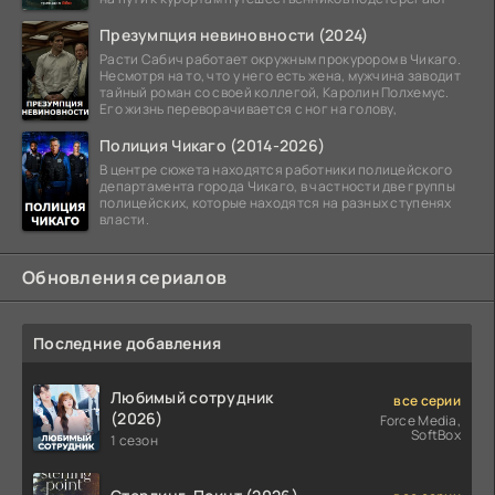
Презумпция невиновности (2024)
Расти Сабич работает окружным прокурором в Чикаго.
Несмотря на то, что у него есть жена, мужчина заводит
тайный роман со своей коллегой, Каролин Полхемус.
Его жизнь переворачивается с ног на голову,
Полиция Чикаго (2014-2026)
В центре сюжета находятся работники полицейского
департамента города Чикаго, в частности две группы
полицейских, которые находятся на разных ступенях
власти.
Обновления сериалов
Последние добавления
Любимый сотрудник
все серии
(2026)
Force Media,
SoftBox
1 сезон