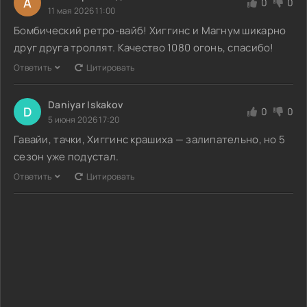
А
0
0
11 мая 2026 11:00
Бомбический ретро-вайб! Хиггинс и Магнум шикарно
друг друга троллят. Качество 1080 огонь, спасибо!
Ответить
Цитировать
Daniyar Iskakov
D
0
0
5 июня 2026 17:20
Гавайи, тачки, Хиггинс крашиха — залипательно, но 5
сезон уже подустал.
Ответить
Цитировать