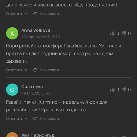
деле, юмор и экшн на высоте. Жду продолжения!
Ответить
Цитировать
Anna Volkova
A
0
0
20 апреля 2026 15:20
Норм римейк, атмосфера Гавайев огонь. Хиггинс и
братва выдают годный юмор, смотрю на одном
дыхании.
Ответить
Цитировать
Сила пука
С
0
0
1 мая 2026 18:40
Гавайи, тачки, Хиггинс — идеальный фон для
расслабления! Красавчик, годнота.
Ответить
Цитировать
Аня Перисильд