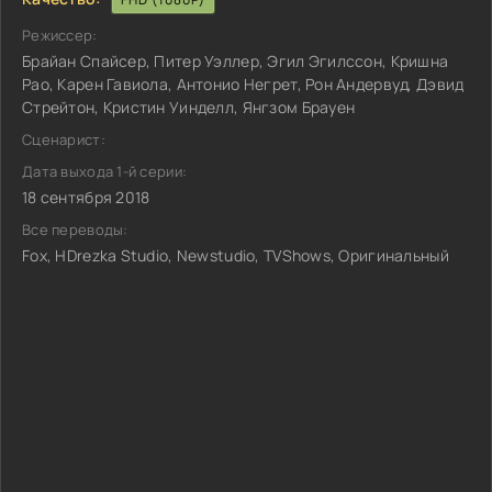
Режиссер:
Брайан Спайсер, Питер Уэллер, Эгил Эгилссон, Кришна
Рао, Карен Гавиола, Антонио Негрет, Рон Андервуд, Дэвид
Стрейтон, Кристин Уинделл, Янгзом Брауен
Сценарист:
Дата выхода 1-й серии:
18 сентября 2018
Все переводы:
Fox, HDrezka Studio, Newstudio, TVShows, Оригинальный