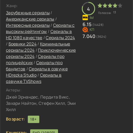
Жанр:
4
Зарубежные сериалы
/
13
Голосов:
Американские сериалы
/
6.15
Интересные сериалы
/
Сериалы с
(14428)
высоким рейтингом
/
Сериалы в
7.040
(3624)
HD 1080 качестве
/
Сериалы 2024
/
Боевики 2024
/
Криминальные
сериалы 2024
/
Приключенческие
сериалы 2024
/
Сериалы про
полицейских
/
Сериалы про
бандитов
/
Сериалы в озвучке
HDrezka Studio
/
Сериалы в
озвучке TVShows
Актеры:
Джей Эрнандес, Пердита Викс,
Захари Найтон, Стефен Хилл, Эми
Хилл
Возраст:
18+
Качество:
FHD (1080P)