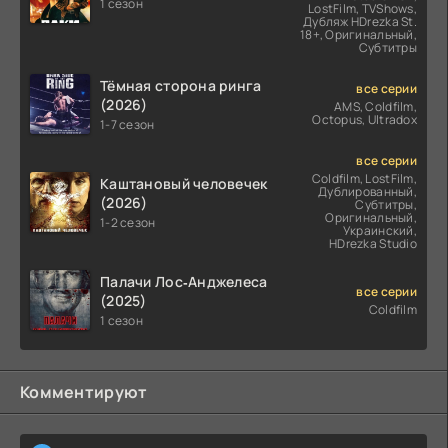
1 сезон
LostFilm, TVShows,
Дубляж HDrezka St.
18+, Оригинальный,
Субтитры
Тёмная сторона ринга
все серии
(2026)
AMS, Coldfilm,
Octopus, Ultradox
1-7 сезон
все серии
Coldfilm, LostFilm,
Каштановый человечек
Дублированный,
(2026)
Субтитры,
Оригинальный,
1-2 сезон
Украинский,
HDrezka Studio
Палачи Лос‑Анджелеса
все серии
(2025)
Coldfilm
1 сезон
Комментируют