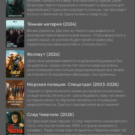
Япония, начало XVII века. Английский штурман Джон
Блэкторн терпит крушение и попадает в закрытую для
европейцев Страну восходящего солнца, где проходит
путь от пленника на грани жизни и смерти до
Тёмная материя (2024)
Физик Джейсон Дессен из Чикаго оказывается в
альтернативной версии свой жизни. Чтобы вернуться к
своей семье, он должен будет пройти через ряд
параллельных реальностей и столкнуться с
альтернативной
Фоллаут (2024)
Действие разворачивается в далеком будущем в Лос-
Анджелесе, через сотни лет после ядерной войны,
уничтожившей или сильно видоизменившей все живое
на планете. В подземных убежищах, построенных
Морская полиция: Спецотдел (2003-2026)
Сериал о приключениях команды профессиональных
спецагентов. Их миссия - расследовать преступления,
которые каким-то образом связаны со служащими
морской пехоты. Группу следователей возглавляет
След Чикатило (2026)
Остросюжетный сериал «След Чикатило» начинается с
того, что после тяжёлых 1990-х страна понемногу
оживает. Люди снова едут отдыхать к Чёрному морю. Но
на пути к курортам путешественников подстерегают