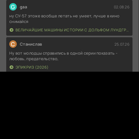
G
gaa
02.08.26
ну СУ-57 этоже вообще летать не умеет, лучше в кино
снимайся
ВЕЛИЧАЙШИЕ МАШИНЫ ИСТОРИИ С ДОЛЬФОМ ЛУНДГРЕНОМ (2026)
С
Станислав
25.07.26
Ну вот молодцы справились в одной серии показать -
любовь, предательство,
ЭПИКРИЗ (2026)