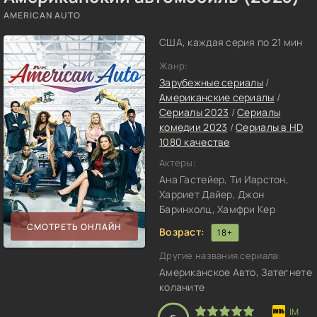
AMERICAN AUTO
США, каждая серия по 21 мин
Жанр:
Зарубежные сериалы
/
Американские сериалы
/
Сериалы 2023
/
Сериалы
комедии 2023
/
Сериалы в HD
1080 качестве
Актеры:
Ана Гастейер, Ти Иарстон,
Харриет Дайер, Джон
Баринхолц, Хамфри Кер
СМОТРЕТЬ ОНЛАЙН
Возраст:
18+
Другие названия сериала:
Американское Авто, Затегнете
коланите