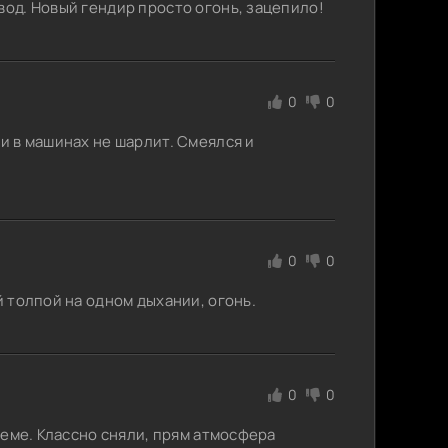
вод. Новый гендир просто огонь, зацепило!
0
0
 и в машинах не шарлит. Смеялся и
0
0
й толпой на одном дыхании, огонь.
0
0
отеме. Классно сняли, прям атмосфера