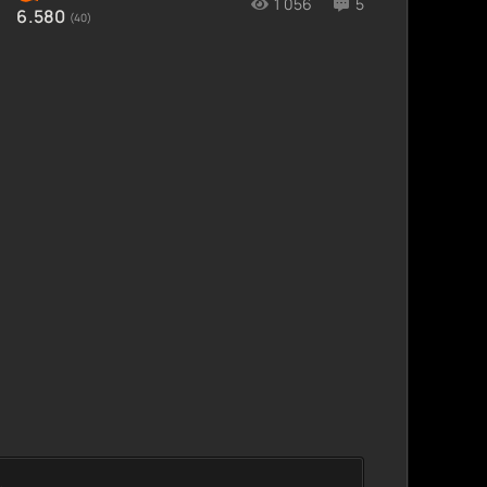
1 056
5
6.580
(40)