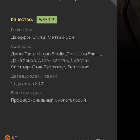
Качество:
WEBRIP
Режиссер:
Джеффри Блитц, Мэттью Сон
Сценарист:
Джош Грин, Megan Scully, Джеффри Блитц,
Дэна Хонор, Аарон Каплан, Джастин
Спитцер, Стив Бёрджесс, Билл Чеис
Дата выхода 1-й серии:
13 декабря 2021
Все переводы:
Профессиональный многоголосый