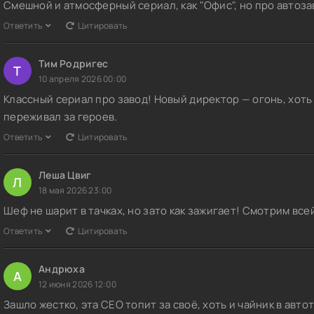
Смешной и атмосферный сериал, как "Офис", но про автоза
Ответить
Цитировать
Тим Родригес
Т
10 апреля 2026 00:00
Классный сериал про завод! Новый директор — огонь, хоть
переживал за героев.
Ответить
Цитировать
Леша Цвиг
Л
18 мая 2026 23:00
Шеф не шарит в тачках, но зато как зажигает! Смотрим все
Ответить
Цитировать
Андрюха
А
12 июня 2026 12:00
Зашло жестко, эта CEO топит за своё, хоть и чайник в авт