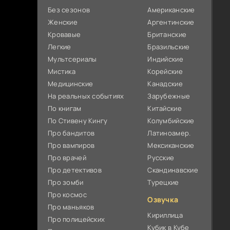
Без сезонов
Американские
Женские
Аргентинские
Кровавые
Британские
Легкие
Бразильские
Мультсериалы
Индийские
Мистика
Корейские
Медицинские
Канадские
На реальных событиях
Зарубежные
По книгам
Китайские
По Стивену Кингу
Колумбийские
Про бандитов
Латиноамер.
Про вампиров
Мексиканские
Про врачей
Русские
Про детективов
Скандинавские
Про зомби
Турецкие
Про космос
Озвучка
Про маньяков
Кириллица
Про полицейских
Кубик в Кубе