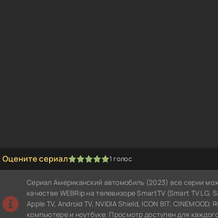
Оцените сериал
1
голос
1
2
3
4
5
Сериал Американский автомобиль (2023) все серии мо
качестве WEBRip на телевизоре SmartTV (Smart TV LG, Sam
Apple TV, Android TV, NVIDIA Shield, ICON BIT, CINEMOOD,
компьютере и ноутбуке. Просмотр доступен для каждого