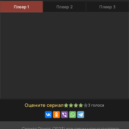
Плеер 1
Плеер 2
Плеер 3
Оцените сериал
3
голоса
80
1
2
3
4
5
Сериал Приют (2023) все серии можно смотреть