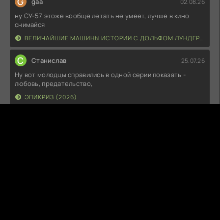
G
gaa
02.08.26
ну СУ-57 этоже вообще летать не умеет, лучше в кино
снимайся
ВЕЛИЧАЙШИЕ МАШИНЫ ИСТОРИИ С ДОЛЬФОМ ЛУНДГРЕНОМ (2026)
С
Станислав
25.07.26
Ну вот молодцы справились в одной серии показать -
любовь, предательство,
ЭПИКРИЗ (2026)