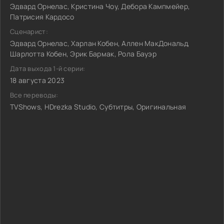
Эдвард Орнелас, Кристина Чоу, Дебора Кампмейер,
Патрисия Кардосо
Сценарист:
Эдвард Орнелас, Харлан Кобен, Аллен МакДональд,
Шарлотта Кобен, Эрик Бармак, Рола Бауэр
Дата выхода 1-й серии:
18 августа 2023
Все переводы:
TVShows, HDrezka Studio, Субтитры, Оригинальная