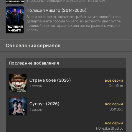
Его жизнь переворачивается с ног на голову,
Полиция Чикаго (2014-2026)
В центре сюжета находятся работники полицейского
департамента города Чикаго, в частности две группы
полицейских, которые находятся на разных ступенях
власти.
Обновления сериалов
Последние добавления
Страна боев (2026)
все серии
Coldfilm
1 сезон
Супруг (2026)
все серии
SoftBox
1 сезон
все серии
HDrezka Studio,