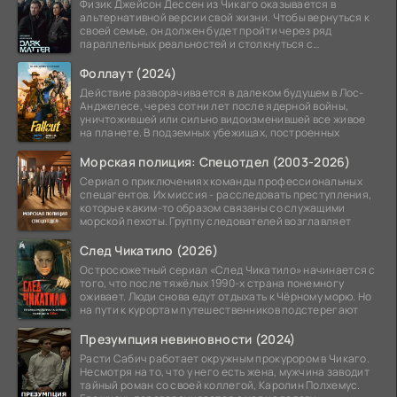
Физик Джейсон Дессен из Чикаго оказывается в
альтернативной версии свой жизни. Чтобы вернуться к
своей семье, он должен будет пройти через ряд
параллельных реальностей и столкнуться с
альтернативной
Фоллаут (2024)
Действие разворачивается в далеком будущем в Лос-
Анджелесе, через сотни лет после ядерной войны,
уничтожившей или сильно видоизменившей все живое
на планете. В подземных убежищах, построенных
Морская полиция: Спецотдел (2003-2026)
Сериал о приключениях команды профессиональных
спецагентов. Их миссия - расследовать преступления,
которые каким-то образом связаны со служащими
морской пехоты. Группу следователей возглавляет
След Чикатило (2026)
Остросюжетный сериал «След Чикатило» начинается с
того, что после тяжёлых 1990-х страна понемногу
оживает. Люди снова едут отдыхать к Чёрному морю. Но
на пути к курортам путешественников подстерегают
Презумпция невиновности (2024)
Расти Сабич работает окружным прокурором в Чикаго.
Несмотря на то, что у него есть жена, мужчина заводит
тайный роман со своей коллегой, Каролин Полхемус.