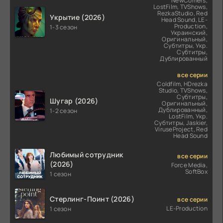
NewComers,
LostFilm, TVShows,
RezkaStudio, Red
Укрытие (2026)
Head Sound, LE-
Production,
1-3 сезон
Украинский,
Оригинальный,
Субтитры, Укр.
Субтитры,
Дублированный
все серии
Coldfilm, HDrezka
Studio, TVShows,
Субтитры,
Шугар (2026)
Оригинальный,
Дублированный,
1-2 сезон
LostFilm, Укр.
Субтитры, Jaskier,
ViruseProject, Red
Head Sound
Любимый сотрудник
все серии
(2026)
Force Media,
SoftBox
1 сезон
Стерлинг-Поинт (2026)
все серии
LE-Production
1 сезон