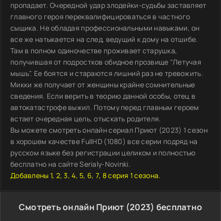
пропадает. Очередной удар злодейки-судьбы заставляет
главного героя переквалифицироваться в частного
сыщика. Не обладая профессиональными навыками, он
все же натыкается на след, ведущий к дому на отшибе.
Там в полном одиночестве проживает старушка,
получившая от подростков обидное прозвище "Летучая
мышь". Ее боятся и стараются лишний раз не тревожить.
Микки же получает от женщины крайне сомнительные
сведения. Если верить в теорию данной особы, отец в
автокатастрофе выжил. Потому перед главным героем
встает очередная цель, отыскать родителя.
Вы можете смотреть онлайн сериал Приют (2023) 1 сезон
в хорошем качестве FullHD (1080) все серии подряд на
русском языке без регистрации целиком и полностью
бесплатно на сайте Serialy-Novinki.
Добавлены 1, 2, 3, 4, 5, 6, 7, 8 серия 1 сезона.
Смотреть онлайн Приют (2023) бесплатно