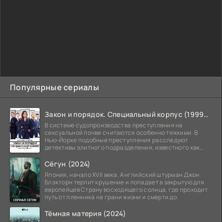
Популярные сериалы
Закон и порядок. Специальный корпус (1999-2026)
В системе судопроизводства преступления на
сексуальной почве считаются особенно тяжкими. В
Нью-Йорке подобные преступления расследуют
детективы элитного подразделения, известного как
Особый отдел.
Сёгун (2024)
Япония, начало XVII века. Английский штурман Джон
Блэкторн терпит крушение и попадает в закрытую для
европейцев Страну восходящего солнца, где проходит
путь от пленника на грани жизни и смерти до
Тёмная материя (2024)