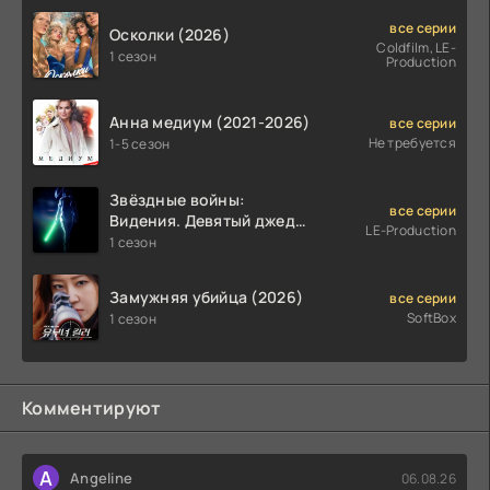
все серии
Осколки (2026)
Coldfilm, LE-
1 сезон
Production
Анна медиум (2021-2026)
все серии
Не требуется
1-5 сезон
Звёздные войны:
все серии
Видения. Девятый джедай
LE-Production
(2026)
1 сезон
Замужняя убийца (2026)
все серии
SoftBox
1 сезон
Комментируют
A
Angeline
06.08.26