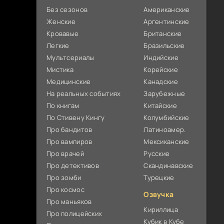
Без сезонов
Американские
Женские
Аргентинские
Кровавые
Британские
Легкие
Бразильские
Мультсериалы
Индийские
Мистика
Корейские
Медицинские
Канадские
На реальных событиях
Зарубежные
По книгам
Китайские
По Стивену Кингу
Колумбийские
Про бандитов
Латиноамер.
Про вампиров
Мексиканские
Про врачей
Русские
Про детективов
Скандинавские
Про зомби
Турецкие
Про космос
Озвучка
Про маньяков
Кириллица
Про полицейских
Кубик в Кубе