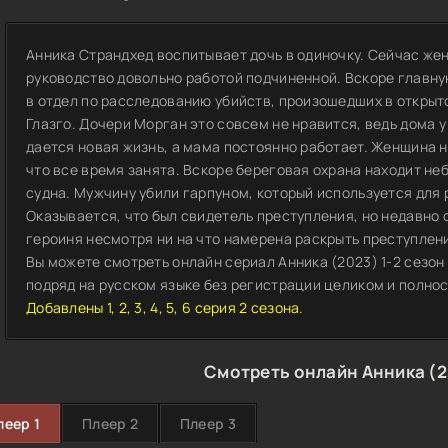
Анника Страндхед воспитывает дочь в одиночку. Сейчас же
руководство довольно работой подчиненной. Вскоре главну
в отдел по расследованию убийств, произошедших в открыт
Глазго. Дочери Морган это совсем не нравится, ведь дома у
дается новая жизнь, а мама постоянно работает. Женщина 
что все время занята. Вскоре береговая охрана находит не
судна. Мужчину убили гарпуном, который используется для 
Оказывается, что был свидетель преступления, но недавно 
героиня несмотря ни на что намерена раскрыть преступлени
Вы можете смотреть онлайн сериал Анника (2023) 1-2 сезон 
подряд на русском языке без регистрации целиком и полност
Добавлены 1, 2, 3, 4, 5, 6 серия 2 сезона.
Смотреть онлайн Анника (2
леер 1
Плеер 2
Плеер 3