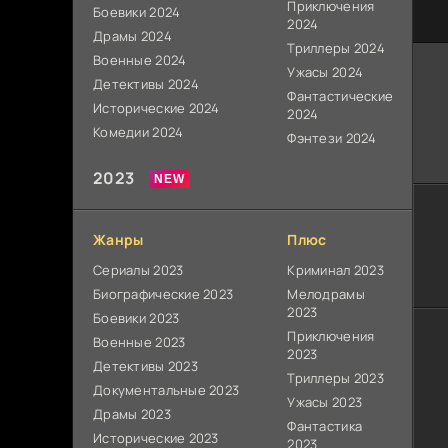
Приключения
Боевики 2024
100
2024
Драмы 2024
Триллеры 2024
Военные 2024
Ужасы 2024
Детективы 2024
Фантастические
Исторические 2024
2024
Комедии 2024
Фэнтези 2024
2023
Жанры
Плюс
Сериалы 2023
Криминал 2023
Биографические 2023
Мелодрамы
2023
Боевики 2023
Приключения
Военные 2023
2023
Детективы 2023
Триллеры 2023
Документальные 2023
Ужасы 2023
Драмы 2023
Фантастика
Исторические 2023
2023