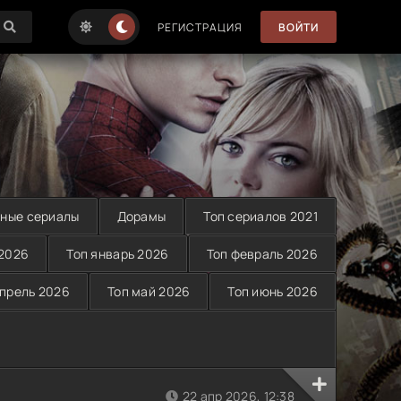
РЕГИСТРАЦИЯ
ВОЙТИ
ные сериалы
Дорамы
Топ сериалов 2021
 2026
Топ январь 2026
Топ февраль 2026
апрель 2026
Топ май 2026
Топ июнь 2026
22 апр 2026, 12:38