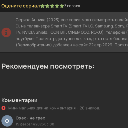
Оцените сериал
3
голоса
1
2
3
4
5
Сериал Анника (2023) все серии можно смотреть онлай
DL на телевизоре SmartTV (Smart TV LG, Samsung, Sony, Phi
TV, NVIDIA Shield, ICON BIT, CINEMOOD, ROKU), телефоне 
ноутбуке. Просмотр доступен для каждого гостя беспла
(Великобритания) добавлен на сайт 22 апр 2026. Прият
Рекомендуем посмотреть:
Комментарии
Минимальная длина комментария - 20 знаков.
Орех - не грех
О
15 февраля 2026 03:00