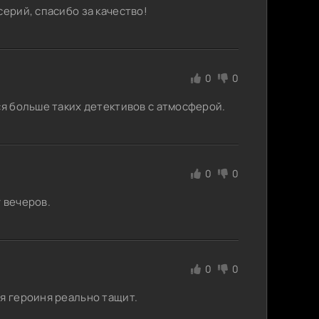
серий, спасибо за качество!
0
0
ся больше таких детективов с атмосферой.
0
0
 вечеров.
0
0
я героиня реально тащит.