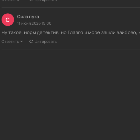
Сила пука
С
11 июня 2026 15:00
Ну такое, норм детектив, но Глазго и море зашли вайбово,
Ответить
Цитировать