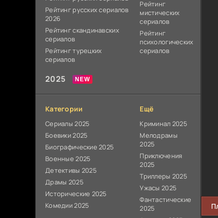
Рейтинг
Рейтинг русских сериалов
мистических
2026
сериалов
Рейтинг скандинавских
Рейтинг
сериалов
психологических
Рейтинг турецких
сериалов
сериалов
2025
Категории
Ещё
Сериалы 2025
Криминал 2025
Боевики 2025
Мелодрамы
2025
Биографические 2025
Приключения
Военные 2025
2025
Детективы 2025
Триллеры 2025
Драмы 2025
Ужасы 2025
Исторические 2025
Фантастические
Комедии 2025
П
2025