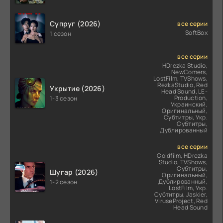
Супруг (2026)
все серии
SoftBox
1 сезон
все серии
HDrezka Studio,
NewComers,
LostFilm, TVShows,
RezkaStudio, Red
Укрытие (2026)
Head Sound, LE-
Production,
1-3 сезон
Украинский,
Оригинальный,
Субтитры, Укр.
Субтитры,
Дублированный
все серии
Coldfilm, HDrezka
Studio, TVShows,
Субтитры,
Шугар (2026)
Оригинальный,
Дублированный,
1-2 сезон
LostFilm, Укр.
Субтитры, Jaskier,
ViruseProject, Red
Head Sound