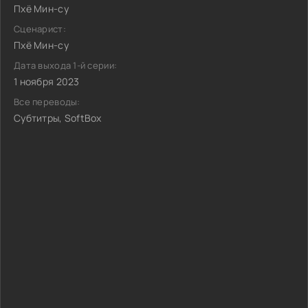
Пхё Мин-су
Сценарист:
Пхё Мин-су
Дата выхода 1-й серии:
1 ноября 2023
Все переводы:
Субтитры, SoftBox