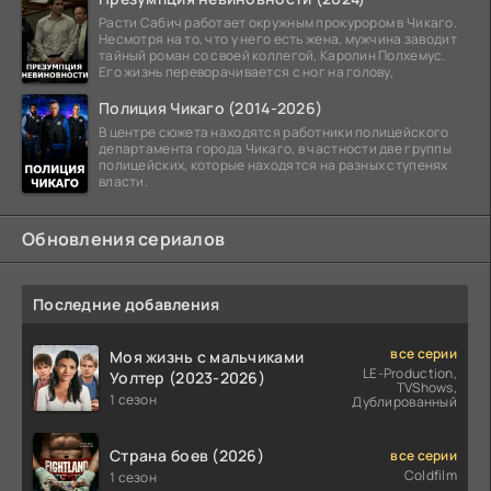
Расти Сабич работает окружным прокурором в Чикаго.
Несмотря на то, что у него есть жена, мужчина заводит
тайный роман со своей коллегой, Каролин Полхемус.
Его жизнь переворачивается с ног на голову,
Полиция Чикаго (2014-2026)
В центре сюжета находятся работники полицейского
департамента города Чикаго, в частности две группы
полицейских, которые находятся на разных ступенях
власти.
Обновления сериалов
Последние добавления
все серии
Моя жизнь с мальчиками
LE-Production,
Уолтер (2023-2026)
TVShows,
1 сезон
Дублированный
Страна боев (2026)
все серии
Coldfilm
1 сезон