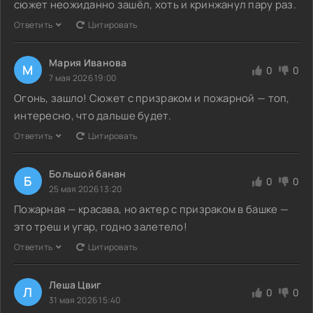
сюжет неожиданно зашёл, хоть и кринжанул пару раз.
Ответить
Цитировать
Мария Иванова
М
0
0
7 мая 2026 19:00
Огонь, зашло! Сюжет с призраком и пожарной — топ,
интересно, что дальше будет.
Ответить
Цитировать
Большой банан
Б
0
0
25 мая 2026 13:20
Пожарная — красава, но актер с призраком в башке —
это треш и угар, годно залетело!
Ответить
Цитировать
Леша Цвиг
Л
0
0
31 мая 2026 15:40