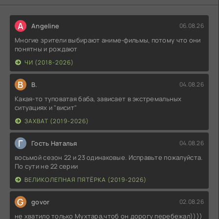
A
Angeline
06.08.26
Многие зрители выбирают аниме-фильмы, потому что они
понятны и рождают
ЧИ (2018-2026)
В
В.
04.08.26
Какая-то туповатая баба, зависает в экстремальных
ситуациях и "висит"
ЗАХВАТ (2019-2026)
Г
Гость Наталья
04.08.26
восьмой сезон 22 и 23 одинаковые. Исправьте пожалуйста.
По сути не 22 серии
ВЕЛИКОЛЕПНАЯ ПЯТЁРКА (2019-2026)
G
govor
02.08.26
не хватило только Мухтара,чтоб он дорогу перебежал))))