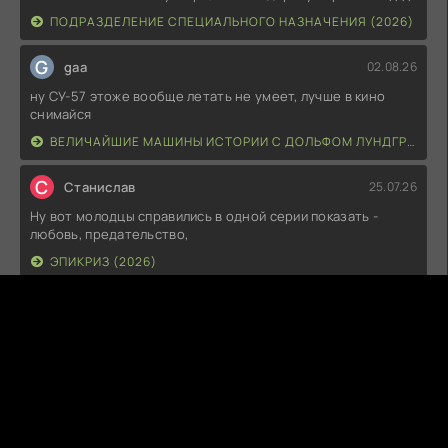
ПОДРАЗДЕЛЕНИЕ СПЕЦИАЛЬНОГО НАЗНАЧЕНИЯ (2026)
G
gaa
02.08.26
ну СУ-57 этоже вообще летать не умеет, лучше в кино
снимайся
ВЕЛИЧАЙШИЕ МАШИНЫ ИСТОРИИ С ДОЛЬФОМ ЛУНДГРЕНОМ (2026)
С
Станислав
25.07.26
Ну вот молодцы справились в одной серии показать -
любовь, предательство,
ЭПИКРИЗ (2026)