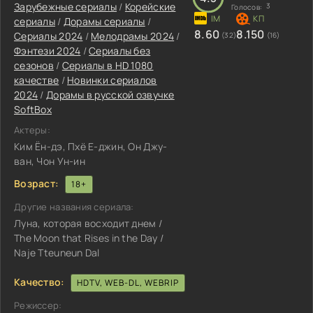
Зарубежные сериалы
/
Корейские
3
Голосов:
сериалы
/
Дорамы сериалы
/
8.60
8.150
Сериалы 2024
/
Мелодрамы 2024
/
(32)
(16)
Фэнтези 2024
/
Сериалы без
сезонов
/
Сериалы в HD 1080
качестве
/
Новинки сериалов
2024
/
Дорамы в русской озвучке
SoftBox
Актеры:
Ким Ён-дэ, Пхё Е-джин, Он Джу-
ван, Чон Ун-ин
Возраст:
18+
Другие названия сериала:
Луна, которая восходит днем /
The Moon that Rises in the Day /
Naje Tteuneun Dal
Качество:
HDTV, WEB-DL, WEBRIP
Режиссер: