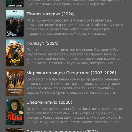
путь от пленника на грани жизни и смерти до
Тёмная материя (2024)
Физик Джейсон Дессен из Чикаго оказывается в
альтернативной версии свой жизни. Чтобы вернуться к
своей семье, он должен будет пройти через ряд
параллельных реальностей и столкнуться с
альтернативной
Фоллаут (2024)
Действие разворачивается в далеком будущем в Лос-
Анджелесе, через сотни лет после ядерной войны,
уничтожившей или сильно видоизменившей все живое
на планете. В подземных убежищах, построенных
Морская полиция: Спецотдел (2003-2026)
Сериал о приключениях команды профессиональных
спецагентов. Их миссия - расследовать преступления,
которые каким-то образом связаны со служащими
морской пехоты. Группу следователей возглавляет
След Чикатило (2026)
Остросюжетный сериал «След Чикатило» начинается с
того, что после тяжёлых 1990-х страна понемногу
оживает. Люди снова едут отдыхать к Чёрному морю. Но
на пути к курортам путешественников подстерегают
Презумпция невиновности (2024)