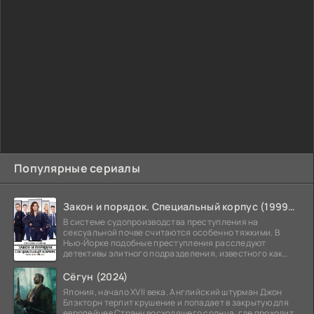
Популярные сериалы
Закон и порядок. Специальный корпус (1999-2026)
В системе судопроизводства преступления на
сексуальной почве считаются особенно тяжкими. В
Нью-Йорке подобные преступления расследуют
детективы элитного подразделения, известного как
Особый отдел.
Сёгун (2024)
Япония, начало XVII века. Английский штурман Джон
Блэкторн терпит крушение и попадает в закрытую для
европейцев Страну восходящего солнца, где проходит