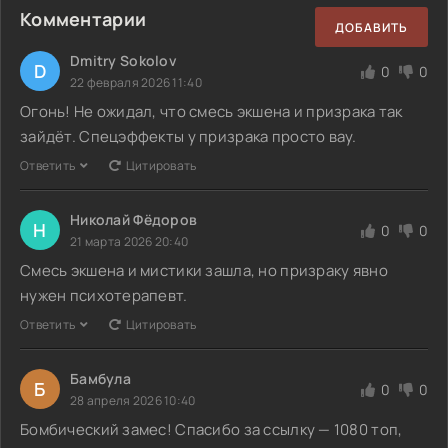
Комментарии
ДОБАВИТЬ
Dmitry Sokolov
D
0
0
22 февраля 2026 11:40
Огонь! Не ожидал, что смесь экшена и призрака так
зайдёт. Спецэффекты у призрака просто вау.
Ответить
Цитировать
Николай Фёдоров
Н
0
0
21 марта 2026 20:40
Смесь экшена и мистики зашла, но призраку явно
нужен психотерапевт.
Ответить
Цитировать
Бамбула
Б
0
0
28 апреля 2026 10:40
Бомбический замес! Спасибо за ссылку — 1080 топ,