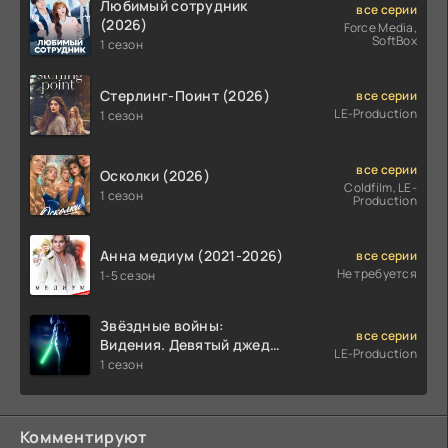
Любимый сотрудник
все серии
(2026)
Force Media,
SoftBox
1 сезон
Стерлинг-Поинт (2026)
все серии
LE-Production
1 сезон
все серии
Осколки (2026)
Coldfilm, LE-
1 сезон
Production
Анна медиум (2021-2026)
все серии
Не требуется
1-5 сезон
Звёздные войны:
все серии
Видения. Девятый джедай
LE-Production
(2026)
1 сезон
Комментируют