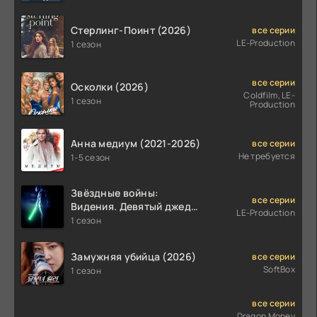
Стерлинг-Поинт (2026)
все серии
LE-Production
1 сезон
все серии
Осколки (2026)
Coldfilm, LE-
1 сезон
Production
Анна медиум (2021-2026)
все серии
Не требуется
1-5 сезон
Звёздные войны:
все серии
Видения. Девятый джедай
LE-Production
(2026)
1 сезон
Замужняя убийца (2026)
все серии
SoftBox
1 сезон
все серии
Dragon Money