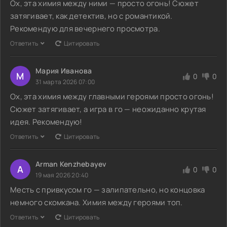
Ох, эта химия между ними — просто огонь! Сюжет
затягивает, как детектив, но с романтикой.
Рекомендую для вечернего просмотра.
Ответить
Цитировать
Мария Иванова
М
0
0
31 марта 2026 07:00
Ох, эта химия между главными героями просто огонь!
Сюжет затягивает, а игра в го — неожиданно крутая
идея. Рекомендую!
Ответить
Цитировать
Arman Kenzhebayev
A
0
0
19 мая 2026 20:40
Месть с привкусом го — залипательно, но концовка
немного скомкана. Химия между героями топ.
Ответить
Цитировать