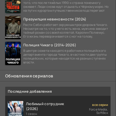
того, что после тяжёлых 1990-х страна понемногу
оживает. Люди снова едут отдыхать к Чёрному морю. Но
на пути к курортам путешественников подстерегают
Презумпция невиновности (2024)
Расти Сабич работает окружным прокурором в Чикаго.
Несмотря на то, что у него есть жена, мужчина заводит
тайный роман со своей коллегой, Каролин Полхемус.
Его жизнь переворачивается с ног на голову,
Полиция Чикаго (2014-2026)
В центре сюжета находятся работники полицейского
департамента города Чикаго, в частности две группы
полицейских, которые находятся на разных ступенях
власти.
Обновления сериалов
Последние добавления
Любимый сотрудник
все серии
(2026)
Force Media,
SoftBox
1 сезон