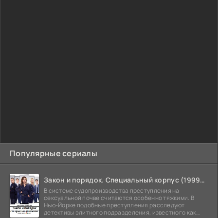
Популярные сериалы
Закон и порядок. Специальный корпус (1999-2026)
В системе судопроизводства преступления на
сексуальной почве считаются особенно тяжкими. В
Нью-Йорке подобные преступления расследуют
детективы элитного подразделения, известного как