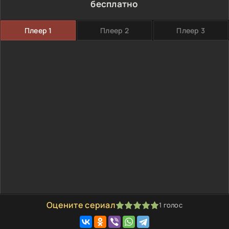
бесплатно
Плеер 1
Плеер 2
Плеер 3
Оцените сериал
1
голос
100
1
2
3
4
5