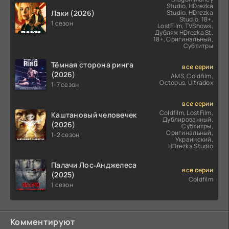
Studio, HDrezka
Лаки (2026)
Studio, HDrezka
Studio. 18+,
1 сезон
LostFilm, TVShows,
Дубляж HDrezka St.
18+, Оригинальный,
Субтитры
Тёмная сторона ринга
все серии
(2026)
AMS, Coldfilm,
Octopus, Ultradox
1-7 сезон
все серии
Coldfilm, LostFilm,
Каштановый человечек
Дублированный,
(2026)
Субтитры,
Оригинальный,
1-2 сезон
Украинский,
HDrezka Studio
Палачи Лос‑Анджелеса
все серии
(2025)
Coldfilm
1 сезон
Комментируют