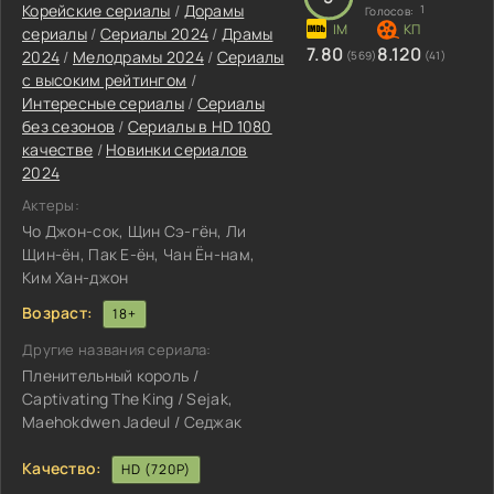
Корейские сериалы
/
Дорамы
1
Голосов:
сериалы
/
Сериалы 2024
/
Драмы
7.80
8.120
2024
/
Мелодрамы 2024
/
Сериалы
(569)
(41)
с высоким рейтингом
/
Интересные сериалы
/
Сериалы
без сезонов
/
Сериалы в HD 1080
качестве
/
Новинки сериалов
2024
Актеры:
Чо Джон-сок, Щин Сэ-гён, Ли
Щин-ён, Пак Е-ён, Чан Ён-нам,
Ким Хан-джон
Возраст:
18+
Другие названия сериала:
Пленительный король /
Captivating The King / Sejak,
Maehokdwen Jadeul / Седжак
Качество:
HD (720P)