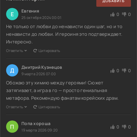
ДОБАВИТЬ
Евгения
Е
0
0
25 октября 2024 00:01
Не только от любви до ненависти один шаг, но и то
ненависти до любви. И героиня это подтверждает.
Интересно.
Ответить
Цитировать
Дмитрий Кузнецов
Д
0
0
9 марта 2026 07:00
Обожаю эту химию между героями! Сюжет
затягивает, а игра в го — просто гениальная
метафора. Рекомендую фанатам корейских драм.
Ответить
Цитировать
Попа хороша
П
0
0
19 марта 2026 09:20