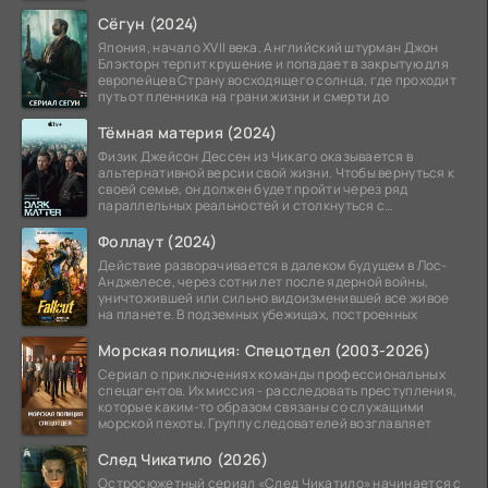
Особый отдел.
Сёгун (2024)
Япония, начало XVII века. Английский штурман Джон
Блэкторн терпит крушение и попадает в закрытую для
европейцев Страну восходящего солнца, где проходит
путь от пленника на грани жизни и смерти до
Тёмная материя (2024)
Физик Джейсон Дессен из Чикаго оказывается в
альтернативной версии свой жизни. Чтобы вернуться к
своей семье, он должен будет пройти через ряд
параллельных реальностей и столкнуться с
альтернативной
Фоллаут (2024)
Действие разворачивается в далеком будущем в Лос-
Анджелесе, через сотни лет после ядерной войны,
уничтожившей или сильно видоизменившей все живое
на планете. В подземных убежищах, построенных
Морская полиция: Спецотдел (2003-2026)
Сериал о приключениях команды профессиональных
спецагентов. Их миссия - расследовать преступления,
которые каким-то образом связаны со служащими
морской пехоты. Группу следователей возглавляет
След Чикатило (2026)
Остросюжетный сериал «След Чикатило» начинается с