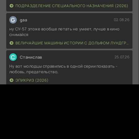
ПОДРАЗДЕЛЕНИЕ СПЕЦИАЛЬНОГО НАЗНАЧЕНИЯ (2026)
G
gaa
02.08.26
ну СУ-57 этоже вообще летать не умеет, лучше в кино
снимайся
ВЕЛИЧАЙШИЕ МАШИНЫ ИСТОРИИ С ДОЛЬФОМ ЛУНДГРЕНОМ (2026)
С
Станислав
25.07.26
Ну вот молодцы справились в одной серии показать -
любовь, предательство,
ЭПИКРИЗ (2026)