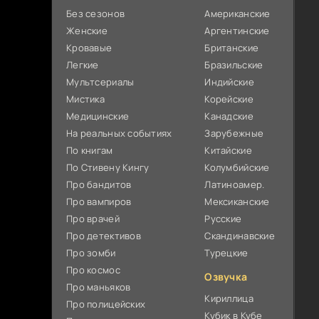
Без сезонов
Американские
Женские
Аргентинские
Кровавые
Британские
Легкие
Бразильские
Мультсериалы
Индийские
Мистика
Корейские
Медицинские
Канадские
На реальных событиях
Зарубежные
По книгам
Китайские
По Стивену Кингу
Колумбийские
Про бандитов
Латиноамер.
Про вампиров
Мексиканские
Про врачей
Русские
Про детективов
Скандинавские
Про зомби
Турецкие
Про космос
Озвучка
Про маньяков
Кириллица
Про полицейских
Кубик в Кубе