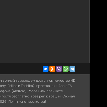
еть онлайн в хорошем доступном качестве HD
y, Philips и Toshiba), приставках ( Apple TV,
елефоне (Android, iPhone) или планшете,
 гостя бесплатно и без регистрации. Сериал
2026. Приятного просмотра!