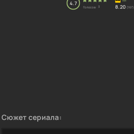
4.7
8.20
3
Голосов:
(167)
Сюжет сериала: