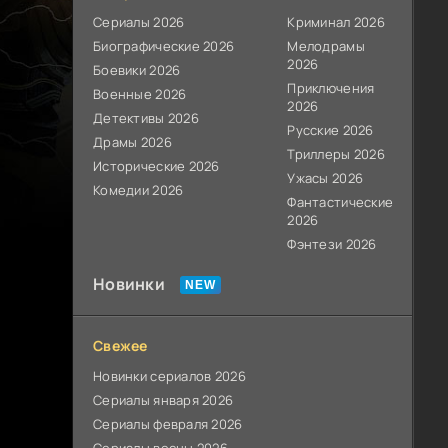
Сериалы 2026
Криминал 2026
Биографические 2026
Мелодрамы
2026
Боевики 2026
Приключения
Военные 2026
2026
Детективы 2026
Русские 2026
Драмы 2026
Триллеры 2026
Исторические 2026
Ужасы 2026
Комедии 2026
Фантастические
2026
Фэнтези 2026
Новинки
Свежее
Новинки сериалов 2026
Сериалы января 2026
Сериалы февраля 2026