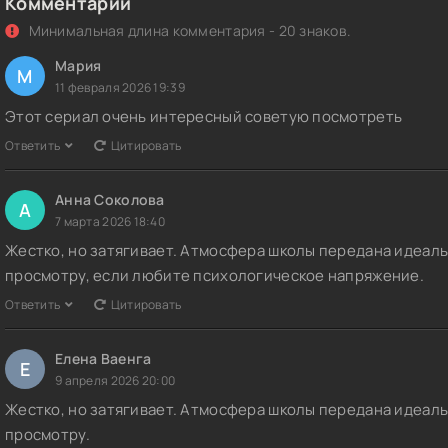
Комментарии
Минимальная длина комментария - 20 знаков.
Мария
М
11 февраля 2026 19:39
Этот сериал очень интересный советую посмотреть
Ответить
Цитировать
Анна Соколова
А
7 марта 2026 18:40
Жестко, но затягивает. Атмосфера школы передана идеаль
просмотру, если любите психологическое напряжение.
Ответить
Цитировать
Елена Ваенга
Е
9 апреля 2026 20:00
Жестко, но затягивает. Атмосфера школы передана идеаль
просмотру.