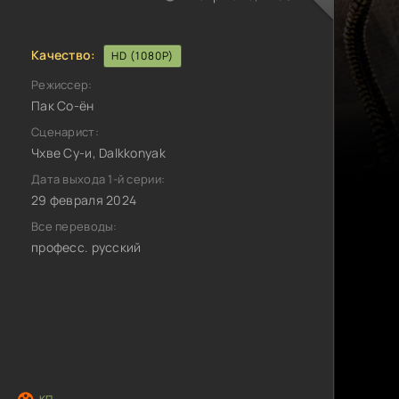
Качество:
HD (1080P)
Режиссер:
Пак Со-ён
Сценарист:
Чхве Су-и, Dalkkonyak
Дата выхода 1-й серии:
29 февраля 2024
Все переводы:
професс. русский