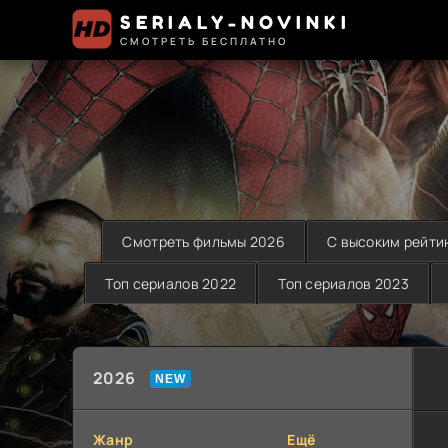
SERIALY-NOVINKI
СМОТРЕТЬ БЕСПЛАТНО
Смотреть фильмы 2026
С высоким рейти
Топ сериалов 2022
Топ сериалов 2023
2026
Жанр
Ещё