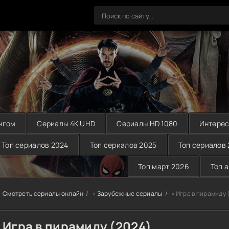
нгом
Сериалы 4K UHD
Сериалы HD 1080
Интерес
Топ сериалов 2024
Топ сериалов 2025
Топ сериалов
Топ март 2026
Топ 
Смотреть сериалы онлайн
»
Зарубежные сериалы
» Игра в пирамиду 
Игра в пирамиду (2024)