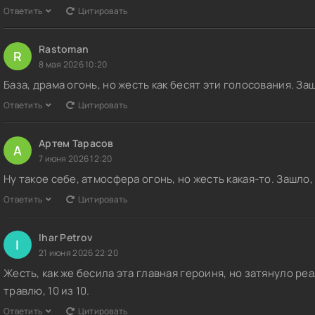
Ответить
Цитировать
Rastoman
R
8 мая 2026 10:20
База, драма огонь, но жесть как бесят эти голосования. За
Ответить
Цитировать
Артем Тарасов
А
7 июня 2026 12:20
Ну такое себе, атмосфера огонь, но жесть какая-то. Зашло,
Ответить
Цитировать
Ihar Petrov
I
21 июня 2026 22:20
Жесть, как же бесила эта главная героиня, но затянуло р
травлю, 10 из 10.
Ответить
Цитировать