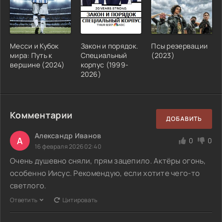
Месси и Кубок
Закон и порядок.
Псы резервации
мира: Путь к
Специальный
(2023)
вершине (2024)
корпус (1999-
2026)
Комментарии
ДОБАВИТЬ
Александр Иванов
А
0
0
16 февраля 2026 02:40
Очень душевно сняли, прям зацепило. Актёры огонь,
особенно Иисус. Рекомендую, если хотите чего-то
светлого.
Ответить
Цитировать