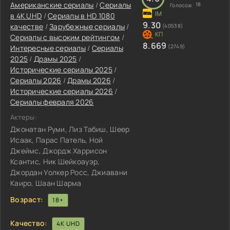
Американские сериалы
/
Сериалы
18
Голосов:
в 4K UHD
/
Сериалы в HD 1080
9.30
качестве
/
Зарубежные сериалы
/
(40538)
Сериалы с высоким рейтингом
/
8.669
(2749)
Интересные сериалы
/
Сериалы
2025
/
Драмы 2025
/
Исторические сериалы 2025
/
Сериалы 2026
/
Драмы 2026
/
Исторические сериалы 2026
/
Сериалы февраля 2026
Актеры:
Джонатан Руми, Лиз Табиш, Шеер
Исаак, Парас Патель, Ной
Джеймс, Джордж Харрисон
Ксантис, Ник Шейкоауэр,
Джордан Уолкер Росс, Джиавани
Каиро, Шаан Шарма
Возраст:
18+
Качество:
4K UHD