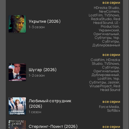
все серии
HDrezka Studio,
NewComers,
LostFilm, TVShows,
RezkaStudio, Red
Укрытие (2026)
Head Sound, LE-
Production,
1-3 сезон
Украинский,
Оригинальный,
Субтитры, Укр.
Субтитры,
Дублированный
все серии
Coldfilm, HDrezka
Studio, TVShows,
Субтитры,
Шугар (2026)
Оригинальный,
Дублированный,
1-2 сезон
LostFilm, Укр.
Субтитры, Jaskier,
ViruseProject, Red
Head Sound
Любимый сотрудник
все серии
(2026)
Force Media,
SoftBox
1 сезон
Стерлинг-Поинт (2026)
все серии