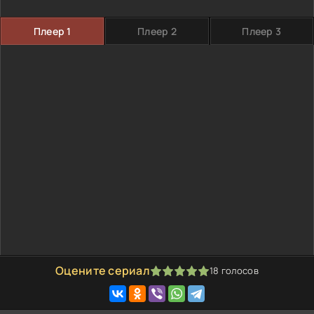
Плеер 1
Плеер 2
Плеер 3
Оцените сериал
18
голосов
100
1
2
3
4
5