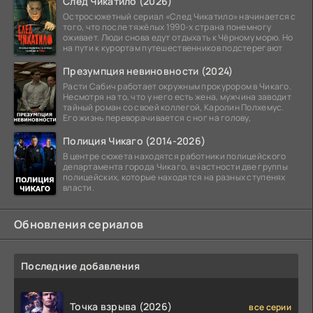
След Чикатило (2026)
Остросюжетный сериал «След Чикатило» начинается с
того, что после тяжёлых 1990-х страна понемногу
оживает. Люди снова едут отдыхать к Чёрному морю. Но
на пути к курортам путешественников подстерегают
Презумпция невиновности (2024)
Расти Сабич работает окружным прокурором в Чикаго.
Несмотря на то, что у него есть жена, мужчина заводит
тайный роман со своей коллегой, Каролин Полхемус.
Его жизнь переворачивается с ног на голову,
Полиция Чикаго (2014-2026)
В центре сюжета находятся работники полицейского
департамента города Чикаго, в частности две группы
полицейских, которые находятся на разных ступенях
власти.
Обновления сериалов
Последние добавления
Точка взрыва (2026)
все серии