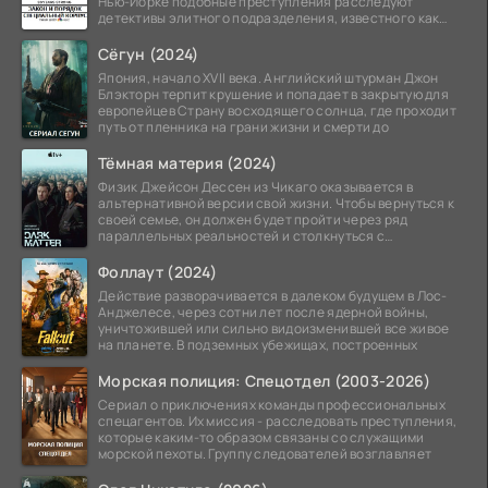
Нью-Йорке подобные преступления расследуют
детективы элитного подразделения, известного как
Особый отдел.
Сёгун (2024)
Япония, начало XVII века. Английский штурман Джон
Блэкторн терпит крушение и попадает в закрытую для
европейцев Страну восходящего солнца, где проходит
путь от пленника на грани жизни и смерти до
Тёмная материя (2024)
Физик Джейсон Дессен из Чикаго оказывается в
альтернативной версии свой жизни. Чтобы вернуться к
своей семье, он должен будет пройти через ряд
параллельных реальностей и столкнуться с
альтернативной
Фоллаут (2024)
Действие разворачивается в далеком будущем в Лос-
Анджелесе, через сотни лет после ядерной войны,
уничтожившей или сильно видоизменившей все живое
на планете. В подземных убежищах, построенных
Морская полиция: Спецотдел (2003-2026)
Сериал о приключениях команды профессиональных
спецагентов. Их миссия - расследовать преступления,
которые каким-то образом связаны со служащими
морской пехоты. Группу следователей возглавляет