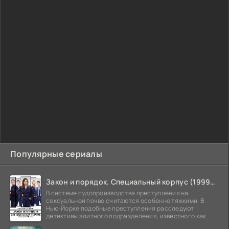
Популярные сериалы
Закон и порядок. Специальный корпус (1999-2026)
В системе судопроизводства преступления на
сексуальной почве считаются особенно тяжкими. В
Нью-Йорке подобные преступления расследуют
детективы элитного подразделения, известного как
Особый отдел.