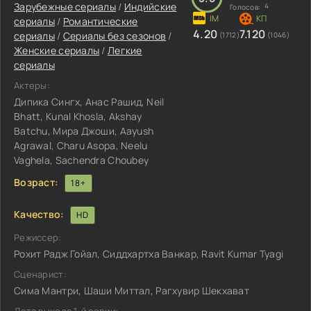
Зарубежные сериалы
/
Индийские
4
Голосов:
сериалы
/
Романтические
4.20
7.120
сериалы
/
Сериалы без сезонов
/
(1712)
(1046)
Женские сериалы
/
Легкие
сериалы
Актеры:
Дипика Сингх, Анас Рашид, Neil
Bhatt, Kunal Khosla, Akshay
Batchu, Мира Джоши, Aayush
Agrawal, Charu Asopa, Neelu
Vaghela, Sachendra Choubey
Возраст:
18+
Качество:
HD
Режиссер:
Рохит Радж Гойал, Сиддхартха Ванкар, Ravit Kumar Tyagi
Сценарист:
Сима Мантри, Шаши Миттал, Рагхувир Шекхават