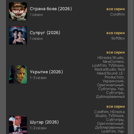
Страна боев (2026)
все серии
Coldfilm
1 сезон
Супруг (2026)
все серии
SoftBox
1 сезон
все серии
HDrezka Studio,
NewComers,
LostFilm, TVShows,
RezkaStudio, Red
Укрытие (2026)
Head Sound, LE-
Production,
1-3 сезон
Украинский,
Оригинальный,
Субтитры, Укр.
Субтитры,
Дублированный
все серии
Coldfilm, HDrezka
Studio, TVShows,
Субтитры,
Шугар (2026)
Оригинальный,
Дублированный,
1-2 сезон
LostFilm, Укр.