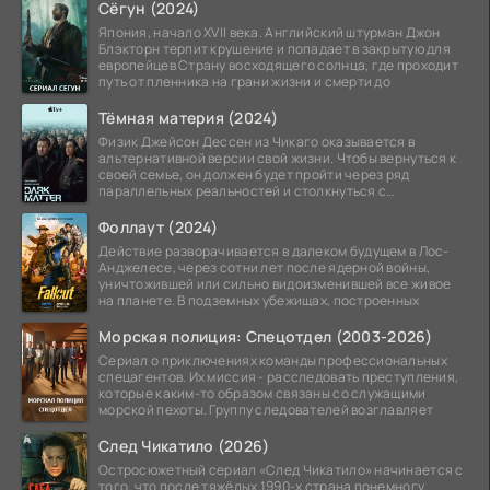
Сёгун (2024)
Япония, начало XVII века. Английский штурман Джон
Блэкторн терпит крушение и попадает в закрытую для
европейцев Страну восходящего солнца, где проходит
путь от пленника на грани жизни и смерти до
Тёмная материя (2024)
Физик Джейсон Дессен из Чикаго оказывается в
альтернативной версии свой жизни. Чтобы вернуться к
своей семье, он должен будет пройти через ряд
параллельных реальностей и столкнуться с
альтернативной
Фоллаут (2024)
Действие разворачивается в далеком будущем в Лос-
Анджелесе, через сотни лет после ядерной войны,
уничтожившей или сильно видоизменившей все живое
на планете. В подземных убежищах, построенных
Морская полиция: Спецотдел (2003-2026)
Сериал о приключениях команды профессиональных
спецагентов. Их миссия - расследовать преступления,
которые каким-то образом связаны со служащими
морской пехоты. Группу следователей возглавляет
След Чикатило (2026)
Остросюжетный сериал «След Чикатило» начинается с
того, что после тяжёлых 1990-х страна понемногу