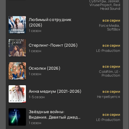
Субтитры, Jaskier,
ViruseProject, Red
Head Sound
Любимый сотрудник
все серии
(2026)
Force Media,
SoftBox
1 сезон
Стерлинг-Поинт (2026)
все серии
LE-Production
1 сезон
все серии
Осколки (2026)
Coldfilm, LE-
1 сезон
Production
Анна медиум (2021-2026)
все серии
Не требуется
1-5 сезон
Звёздные войны:
все серии
Видения. Девятый джедай
LE-Production
(2026)
1 сезон