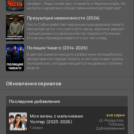
оживает. Люди снова едут отдыхать к Чёрному морю. Но
на пути к курортам путешественников подстерегают
Презумпция невиновности (2024)
Расти Сабич работает окружным прокурором в Чикаго.
Несмотря на то, что у него есть жена, мужчина заводит
тайный роман со своей коллегой, Каролин Полхемус.
Его жизнь переворачивается с ног на голову,
Полиция Чикаго (2014-2026)
В центре сюжета находятся работники полицейского
департамента города Чикаго, в частности две группы
полицейских, которые находятся на разных ступенях
власти.
Обновления сериалов
Последние добавления
все серии
Моя жизнь с мальчиками
LE-Production,
Уолтер (2023-2026)
TVShows,
1 сезон
Дублированный