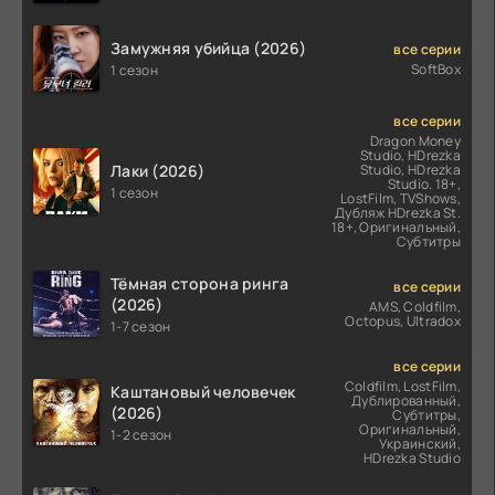
Замужняя убийца (2026)
все серии
SoftBox
1 сезон
все серии
Dragon Money
Studio, HDrezka
Лаки (2026)
Studio, HDrezka
Studio. 18+,
1 сезон
LostFilm, TVShows,
Дубляж HDrezka St.
18+, Оригинальный,
Субтитры
Тёмная сторона ринга
все серии
(2026)
AMS, Coldfilm,
Octopus, Ultradox
1-7 сезон
все серии
Coldfilm, LostFilm,
Каштановый человечек
Дублированный,
(2026)
Субтитры,
Оригинальный,
1-2 сезон
Украинский,
HDrezka Studio