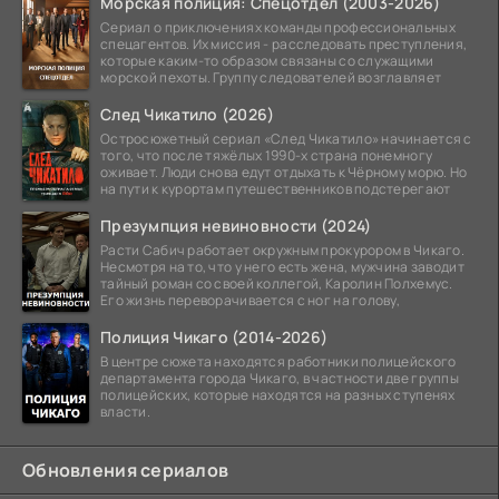
Морская полиция: Спецотдел (2003-2026)
Сериал о приключениях команды профессиональных
спецагентов. Их миссия - расследовать преступления,
которые каким-то образом связаны со служащими
морской пехоты. Группу следователей возглавляет
След Чикатило (2026)
Остросюжетный сериал «След Чикатило» начинается с
того, что после тяжёлых 1990-х страна понемногу
оживает. Люди снова едут отдыхать к Чёрному морю. Но
на пути к курортам путешественников подстерегают
Презумпция невиновности (2024)
Расти Сабич работает окружным прокурором в Чикаго.
Несмотря на то, что у него есть жена, мужчина заводит
тайный роман со своей коллегой, Каролин Полхемус.
Его жизнь переворачивается с ног на голову,
Полиция Чикаго (2014-2026)
В центре сюжета находятся работники полицейского
департамента города Чикаго, в частности две группы
полицейских, которые находятся на разных ступенях
власти.
Обновления сериалов