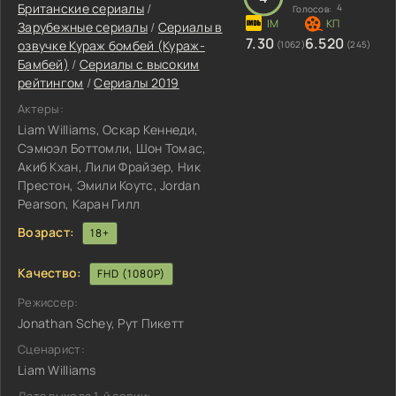
Британские сериалы
/
4
Голосов:
Зарубежные сериалы
/
Сериалы в
7.30
6.520
озвучке Кураж бомбей (Кураж-
(1062)
(245)
Бамбей)
/
Сериалы с высоким
рейтингом
/
Сериалы 2019
Актеры:
Liam Williams, Оскар Кеннеди,
Сэмюэл Боттомли, Шон Томас,
Акиб Кхан, Лили Фрайзер, Ник
Престон, Эмили Коутс, Jordan
Pearson, Каран Гилл
Возраст:
18+
Качество:
FHD (1080P)
Режиссер:
Jonathan Schey, Рут Пикетт
Сценарист:
Liam Williams