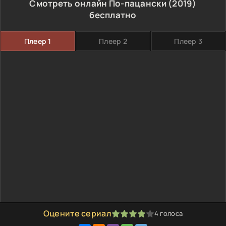
Смотреть онлайн По-пацански (2019)
бесплатно
Плеер 1
Плеер 2
Плеер 3
Оцените сериал
4
голоса
80
1
2
3
4
5