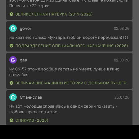
восьмой сезон 22 и 23 одинаковые. Исправьте пожалуйста.
По сути не 22 серии
ВЕЛИКОЛЕПНАЯ ПЯТЁРКА (2019-2026)
G
govor
02.08.26
не хватило только Мухтара,чтоб он дорогу перебежал))))
ПОДРАЗДЕЛЕНИЕ СПЕЦИАЛЬНОГО НАЗНАЧЕНИЯ (2026)
G
gaa
02.08.26
ну СУ-57 этоже вообще летать не умеет, лучше в кино
снимайся
ВЕЛИЧАЙШИЕ МАШИНЫ ИСТОРИИ С ДОЛЬФОМ ЛУНДГРЕНОМ (2026)
С
Станислав
25.07.26
Ну вот молодцы справились в одной серии показать -
любовь, предательство,
ЭПИКРИЗ (2026)