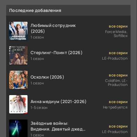
Последние добавления
Любимый сотрудник
все серии
(2026)
Force Media,
SoftBox
1 сезон
Стерлинг-Поинт (2026)
все серии
LE-Production
1 сезон
все серии
Осколки (2026)
Coldfilm, LE-
1 сезон
Production
Анна медиум (2021-2026)
все серии
Не требуется
1-5 сезон
Звёздные войны:
все серии
Видения. Девятый джедай
LE-Production
(2026)
1 сезон