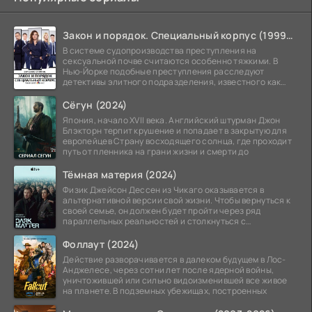
Закон и порядок. Специальный корпус (1999-2026)
В системе судопроизводства преступления на
сексуальной почве считаются особенно тяжкими. В
Нью-Йорке подобные преступления расследуют
детективы элитного подразделения, известного как
Особый отдел.
Сёгун (2024)
Япония, начало XVII века. Английский штурман Джон
Блэкторн терпит крушение и попадает в закрытую для
европейцев Страну восходящего солнца, где проходит
путь от пленника на грани жизни и смерти до
Тёмная материя (2024)
Физик Джейсон Дессен из Чикаго оказывается в
альтернативной версии свой жизни. Чтобы вернуться к
своей семье, он должен будет пройти через ряд
параллельных реальностей и столкнуться с
альтернативной
Фоллаут (2024)
Действие разворачивается в далеком будущем в Лос-
Анджелесе, через сотни лет после ядерной войны,
уничтожившей или сильно видоизменившей все живое
на планете. В подземных убежищах, построенных