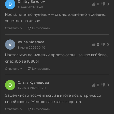
Dmitry Sokolov
D
0
0
11 мая 2026 11:40
Ностальгия по нулевым — огонь, жизненно и смешно,
залетает за живое.
Ответить
Цитировать
Volha Sidarava
V
0
0
8 июня 2026 00:40
Ностальгия по нулевым просто огонь, зашло вайбово,
спасибо за 1080p!
Ответить
Цитировать
Ольга Кузнецова
О
0
0
13 июня 2026 11:20
Зашел чисто посмеяться, а в итоге ловил кринж со
своей школы. Жестко залетает, годнота.
Ответить
Цитировать