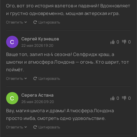
Ого, вот это история взлетов и падений! Вдохновляет
и грустно одновременно, мощная актерская игра.
Ответить
Цитировать
Сергей Кузнецов
С
0
0
22 мая 2026 19:20
Ваще топ, залип на 4 сезона! Селфридж краш, а
шмотки и атмосфера Лондона — огонь. Кто шарит, тот
поймёт.
Ответить
Цитировать
Серега Астана
С
0
0
26 мая 2026 09:20
Вау, магия шмота и драмы! Атмосфера Лондона
просто имба, смотреть одно удовольствие.
Ответить
Цитировать