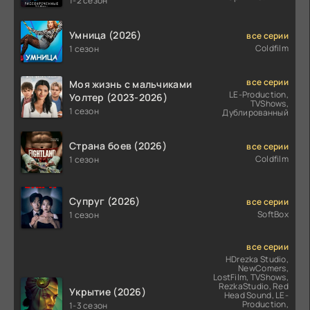
1-2 сезон
Умница (2026)
все серии
Coldfilm
1 сезон
все серии
Моя жизнь с мальчиками
LE-Production,
Уолтер (2023-2026)
TVShows,
1 сезон
Дублированный
Страна боев (2026)
все серии
Coldfilm
1 сезон
Супруг (2026)
все серии
SoftBox
1 сезон
все серии
HDrezka Studio,
NewComers,
LostFilm, TVShows,
RezkaStudio, Red
Укрытие (2026)
Head Sound, LE-
Production,
1-3 сезон