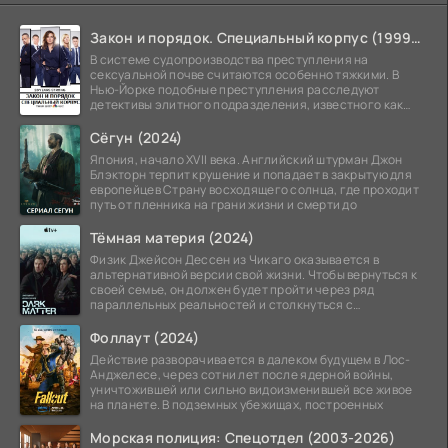
Закон и порядок. Специальный корпус (1999-2026)
В системе судопроизводства преступления на
сексуальной почве считаются особенно тяжкими. В
Нью-Йорке подобные преступления расследуют
детективы элитного подразделения, известного как
Особый отдел.
Сёгун (2024)
Япония, начало XVII века. Английский штурман Джон
Блэкторн терпит крушение и попадает в закрытую для
европейцев Страну восходящего солнца, где проходит
путь от пленника на грани жизни и смерти до
Тёмная материя (2024)
Физик Джейсон Дессен из Чикаго оказывается в
альтернативной версии свой жизни. Чтобы вернуться к
своей семье, он должен будет пройти через ряд
параллельных реальностей и столкнуться с
альтернативной
Фоллаут (2024)
Действие разворачивается в далеком будущем в Лос-
Анджелесе, через сотни лет после ядерной войны,
уничтожившей или сильно видоизменившей все живое
на планете. В подземных убежищах, построенных
Морская полиция: Спецотдел (2003-2026)