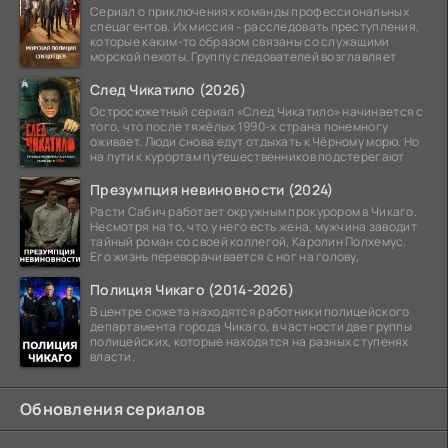
Сериал о приключениях команды профессиональных
спецагентов. Их миссия - расследовать преступления,
которые каким-то образом связаны со служащими
морской пехоты. Группу следователей возглавляет
След Чикатило (2026)
Остросюжетный сериал «След Чикатило» начинается с
того, что после тяжёлых 1990-х страна понемногу
оживает. Люди снова едут отдыхать к Чёрному морю. Но
на пути к курортам путешественников подстерегают
Презумпция невиновности (2024)
Расти Сабич работает окружным прокурором в Чикаго.
Несмотря на то, что у него есть жена, мужчина заводит
тайный роман со своей коллегой, Каролин Полхемус.
Его жизнь переворачивается с ног на голову,
Полиция Чикаго (2014-2026)
В центре сюжета находятся работники полицейского
департамента города Чикаго, в частности две группы
полицейских, которые находятся на разных ступенях
власти.
Обновления сериалов