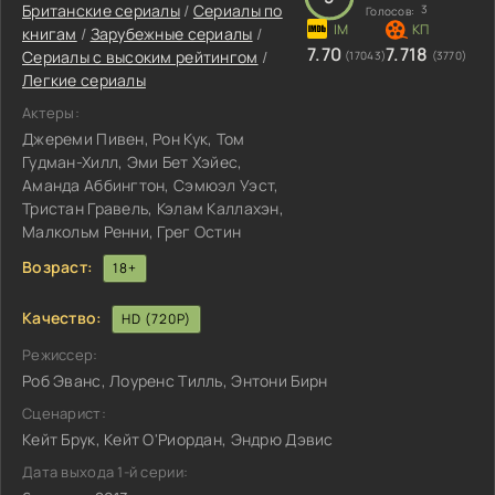
Британские сериалы
/
Сериалы по
3
Голосов:
книгам
/
Зарубежные сериалы
/
7.70
7.718
Сериалы с высоким рейтингом
/
(17043)
(3770)
Легкие сериалы
Актеры:
Джереми Пивен, Рон Кук, Том
Гудман-Хилл, Эми Бет Хэйес,
Аманда Аббингтон, Сэмюэл Уэст,
Тристан Гравель, Кэлам Каллахэн,
Малкольм Ренни, Грег Остин
Возраст:
18+
Качество:
HD (720P)
Режиссер:
Роб Эванс, Лоуренс Тилль, Энтони Бирн
Сценарист:
Кейт Брук, Кейт О'Риордан, Эндрю Дэвис
Дата выхода 1-й серии: