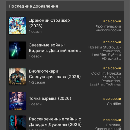
Последние добавления
Драконий Страйкер
все серии
(2026)
Любительский
многоголосый
1 сезон
все серии
Звёздные войны:
HDrezka Studio, LE-
Видения. Девятый джедай
Production,
LostFilm, Дубляж
(2026)
1 сезон
HDrezka St.
все серии
Библиотекари:
Coldfilm, HDrezka
Следующая глава (2026)
Studio, LE-
Production,
1-2 сезон
LostFilm, TVShows
Точка взрыва (2026)
все серии
Coldfilm
1 сезон
Рассекреченные тайны с
все серии
Дэвидом Духовны (2026)
Coldfilm,
Оригинальный