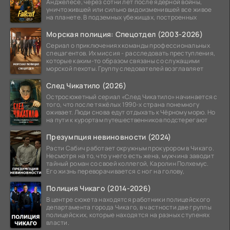
Анджелесе, через сотни лет после ядерной войны,
уничтожившей или сильно видоизменившей все живое
на планете. В подземных убежищах, построенных
Морская полиция: Спецотдел (2003-2026)
Сериал о приключениях команды профессиональных
спецагентов. Их миссия - расследовать преступления,
которые каким-то образом связаны со служащими
морской пехоты. Группу следователей возглавляет
След Чикатило (2026)
Остросюжетный сериал «След Чикатило» начинается с
того, что после тяжёлых 1990-х страна понемногу
оживает. Люди снова едут отдыхать к Чёрному морю. Но
на пути к курортам путешественников подстерегают
Презумпция невиновности (2024)
Расти Сабич работает окружным прокурором в Чикаго.
Несмотря на то, что у него есть жена, мужчина заводит
тайный роман со своей коллегой, Каролин Полхемус.
Его жизнь переворачивается с ног на голову,
Полиция Чикаго (2014-2026)
В центре сюжета находятся работники полицейского
департамента города Чикаго, в частности две группы
полицейских, которые находятся на разных ступенях
власти.