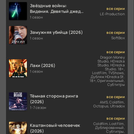
Звёздные войны:
все серии
Видения. Девятый джедай
LE-Production
(2026)
1 сезон
Замужняя убийца (2026)
все серии
SoftBox
1 сезон
все серии
Dragon Money
Studio, HDrezka
Лаки (2026)
Studio, HDrezka
Studio. 18+,
1 сезон
LostFilm, TVShows,
Дубляж HDrezka St.
18+, Оригинальный,
Субтитры
Тёмная сторона ринга
все серии
(2026)
AMS, Coldfilm,
Octopus, Ultradox
1-7 сезон
все серии
Coldfilm, LostFilm,
Каштановый человечек
Дублированный,
(2026)
Субтитры,