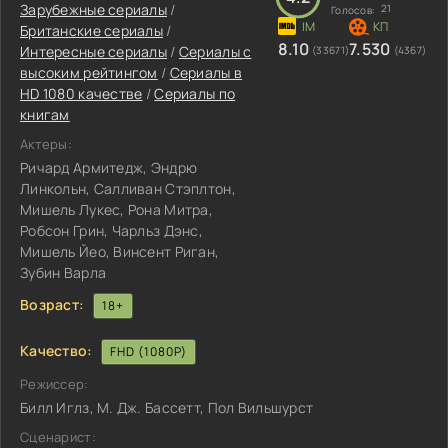
Зарубежные сериалы
/
21
Голосов:
Британские сериалы
/
8.10
7.530
Интересные сериалы
/
Сериалы с
(33671)
(4367)
высоким рейтингом
/
Сериалы в
HD 1080 качестве
/
Сериалы по
книгам
Актеры:
Ричард Армитедж, Эндрю
Линкольн, Салливан Стэплтон,
Мишель Лукес, Рона Митра,
Робсон Грин, Чарльз Дэнс,
Мишель Йео, Винсент Риган,
Зубин Варла
Возраст:
18+
Качество:
FHD (1080P)
Режиссер:
Билл Иглз, М. Дж. Бассетт, Пол Вильшурст
Сценарист: