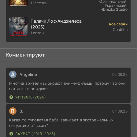
Оригинальный,
1-2 сезон
Украинский,
HDrezka Studio
Палачи Лос‑Анджелеса
все серии
(2025)
Coldfilm
1 сезон
Комментируют
A
Angeline
06.08.26
Многие зрители выбирают аниме-фильмы, потому что они
понятны и рождают
ЧИ (2018-2026)
В
В.
04.08.26
Какая-то туповатая баба, зависает в экстремальных
ситуациях и "висит"
ЗАХВАТ (2019-2026)