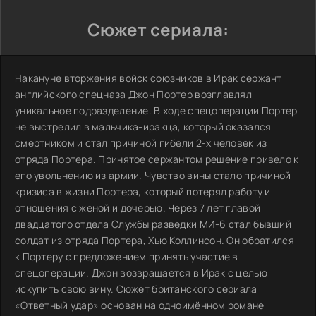
Сюжет сериала:
Накануне вторжения войск союзников в Ирак сержант
английского спецназа Джон Портер возглавлял
уникальное подразделение. В ходе спецоперации Портер
не выстрелил в мальчика-иракца, который оказался
смертником и стал причиной гибели 2-х человек из
отряда Портера. Принятое сержантом решение привело к
его увольнению из армии. Чувство вины стало причиной
кризиса в жизни Портера, который потерял работу и
отношения с женой и дочерью. Через 7 лет главой
двадцатого отдела Службы разведки МИ-6 стал бывший
солдат из отряда Портера, Хью Коллинсон. Он обратился
к Портеру с предложением принять участие в
спецоперации. Джон возвращается в Ирак с целью
искупить свою вину. Сюжет британского сериала
«Ответный удар» основан на одноимённом романе