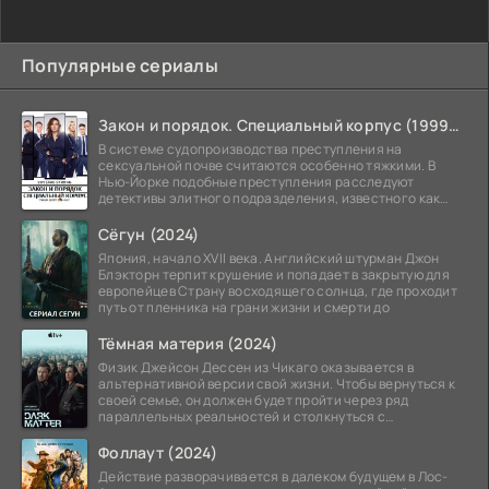
Популярные сериалы
Закон и порядок. Специальный корпус (1999-2026)
В системе судопроизводства преступления на
сексуальной почве считаются особенно тяжкими. В
Нью-Йорке подобные преступления расследуют
детективы элитного подразделения, известного как
Особый отдел.
Сёгун (2024)
Япония, начало XVII века. Английский штурман Джон
Блэкторн терпит крушение и попадает в закрытую для
европейцев Страну восходящего солнца, где проходит
путь от пленника на грани жизни и смерти до
Тёмная материя (2024)
Физик Джейсон Дессен из Чикаго оказывается в
альтернативной версии свой жизни. Чтобы вернуться к
своей семье, он должен будет пройти через ряд
параллельных реальностей и столкнуться с
альтернативной
Фоллаут (2024)
Действие разворачивается в далеком будущем в Лос-