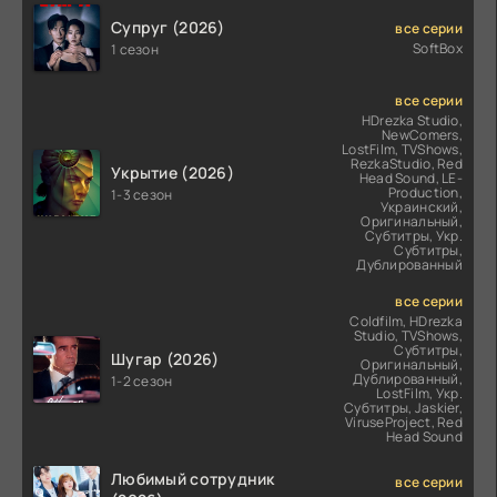
Супруг (2026)
все серии
SoftBox
1 сезон
все серии
HDrezka Studio,
NewComers,
LostFilm, TVShows,
RezkaStudio, Red
Укрытие (2026)
Head Sound, LE-
Production,
1-3 сезон
Украинский,
Оригинальный,
Субтитры, Укр.
Субтитры,
Дублированный
все серии
Coldfilm, HDrezka
Studio, TVShows,
Субтитры,
Шугар (2026)
Оригинальный,
Дублированный,
1-2 сезон
LostFilm, Укр.
Субтитры, Jaskier,
ViruseProject, Red
Head Sound
Любимый сотрудник
все серии