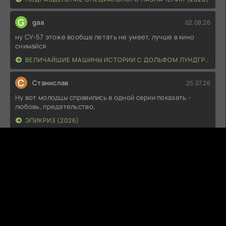
G
gaa
02.08.26
ну СУ-57 этоже вообще летать не умеет, лучше в кино
снимайся
ВЕЛИЧАЙШИЕ МАШИНЫ ИСТОРИИ С ДОЛЬФОМ ЛУНДГРЕНОМ (2026)
С
Станислав
25.07.26
Ну вот молодцы справились в одной серии показать -
любовь, предательство,
ЭПИКРИЗ (2026)