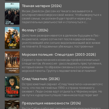
Тёмная материя (2024)
Физик Джейсон Дессен из Чикаго оказывается в
альтернативной версии свой жизни. Чтобы вернуться к
своей семье, он должен будет пройти через ряд
параллельных реальностей и столкнуться с
альтернативной
Фоллаут (2024)
Действие разворачивается в далеком будущем в Лос-
Анджелесе, через сотни лет после ядерной войны,
уничтожившей или сильно видоизменившей все живое
на планете. В подземных убежищах, построенных
Морская полиция: Спецотдел (2003-2026)
Сериал о приключениях команды профессиональных
спецагентов. Их миссия - расследовать преступления,
которые каким-то образом связаны со служащими
морской пехоты. Группу следователей возглавляет
След Чикатило (2026)
Остросюжетный сериал «След Чикатило» начинается с
того, что после тяжёлых 1990-х страна понемногу
оживает. Люди снова едут отдыхать к Чёрному морю. Но
на пути к курортам путешественников подстерегают
Презумпция невиновности (2024)
Расти Сабич работает окружным прокурором в Чикаго.