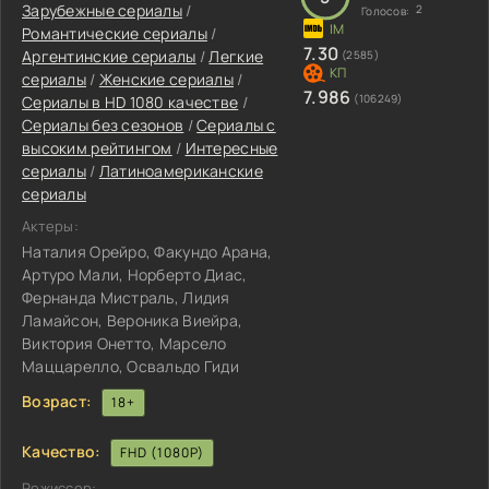
Зарубежные сериалы
/
2
Голосов:
Романтические сериалы
/
7.30
Аргентинские сериалы
/
Легкие
(2585)
сериалы
/
Женские сериалы
/
7.986
(106249)
Сериалы в HD 1080 качестве
/
Сериалы без сезонов
/
Сериалы с
высоким рейтингом
/
Интересные
сериалы
/
Латиноамериканские
сериалы
Актеры:
Наталия Орейро, Факундо Арана,
Артуро Мали, Норберто Диас,
Фернанда Мистраль, Лидия
Ламайсон, Вероника Виейра,
Виктория Онетто, Марсело
Маццарелло, Освальдо Гиди
Возраст:
18+
Качество:
FHD (1080P)
Режиссер: