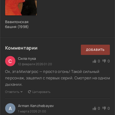
Вавилонская
башня (1998)
Комментарии
ДОБАВИТЬ
Сила пука
С
0
0
12 февраля 2026 01:20
Ох, эта Милагрос — просто огонь! Такой сильный
персонаж, зацепил с первых серий. Смотрел на одном
дыхании.
Ответить
Цитировать
Arman Kenzhebayev
A
0
0
1 марта 2026 21:00