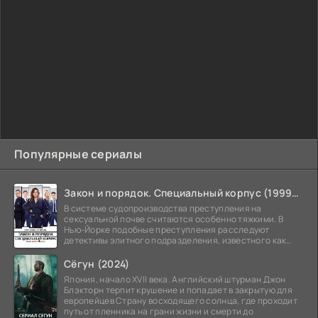
Популярные сериалы
Закон и порядок. Специальный корпус (1999-2026)
В системе судопроизводства преступления на
сексуальной почве считаются особенно тяжкими. В
Нью-Йорке подобные преступления расследуют
детективы элитного подразделения, известного как
Особый отдел.
Сёгун (2024)
Япония, начало XVII века. Английский штурман Джон
Блэкторн терпит крушение и попадает в закрытую для
европейцев Страну восходящего солнца, где проходит
путь от пленника на грани жизни и смерти до