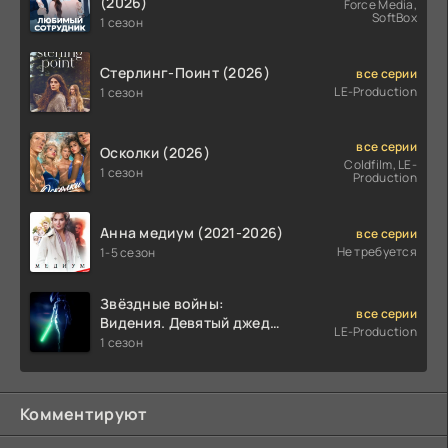
(2026)
Force Media,
SoftBox
1 сезон
Стерлинг-Поинт (2026)
все серии
LE-Production
1 сезон
все серии
Осколки (2026)
Coldfilm, LE-
1 сезон
Production
Анна медиум (2021-2026)
все серии
Не требуется
1-5 сезон
Звёздные войны:
все серии
Видения. Девятый джедай
LE-Production
(2026)
1 сезон
Комментируют