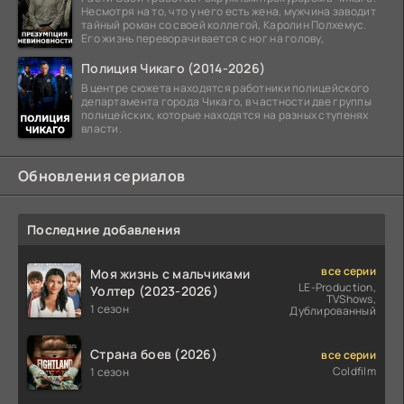
Несмотря на то, что у него есть жена, мужчина заводит
тайный роман со своей коллегой, Каролин Полхемус.
Его жизнь переворачивается с ног на голову,
Полиция Чикаго (2014-2026)
В центре сюжета находятся работники полицейского
департамента города Чикаго, в частности две группы
полицейских, которые находятся на разных ступенях
власти.
Обновления сериалов
Последние добавления
все серии
Моя жизнь с мальчиками
LE-Production,
Уолтер (2023-2026)
TVShows,
1 сезон
Дублированный
Страна боев (2026)
все серии
Coldfilm
1 сезон