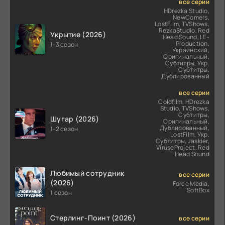
все серии
HDrezka Studio,
NewComers,
LostFilm, TVShows,
RezkaStudio, Red
Укрытие (2026)
Head Sound, LE-
Production,
1-3 сезон
Украинский,
Оригинальный,
Субтитры, Укр.
Субтитры,
Дублированный
все серии
Coldfilm, HDrezka
Studio, TVShows,
Субтитры,
Шугар (2026)
Оригинальный,
Дублированный,
1-2 сезон
LostFilm, Укр.
Субтитры, Jaskier,
ViruseProject, Red
Head Sound
Любимый сотрудник
все серии
(2026)
Force Media,
SoftBox
1 сезон
Стерлинг-Поинт (2026)
все серии