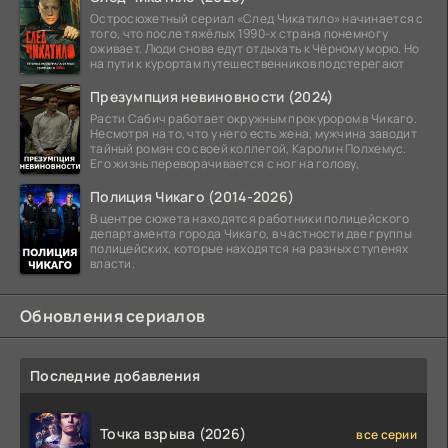
Остросюжетный сериал «След Чикатило» начинается с
того, что после тяжёлых 1990-х страна понемногу
оживает. Люди снова едут отдыхать к Чёрному морю. Но
на пути к курортам путешественников подстерегают
Презумпция невиновности (2024)
Расти Сабич работает окружным прокурором в Чикаго.
Несмотря на то, что у него есть жена, мужчина заводит
тайный роман со своей коллегой, Каролин Полхемус.
Его жизнь переворачивается с ног на голову,
Полиция Чикаго (2014-2026)
В центре сюжета находятся работники полицейского
департамента города Чикаго, в частности две группы
полицейских, которые находятся на разных ступенях
власти.
Обновления сериалов
Последние добавления
Точка взрыва (2026)
все серии