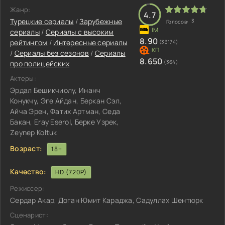
Жанр:
4.7
Турецкие сериалы
/
Зарубежные
3
Голосов:
сериалы
/
Сериалы с высоким
8.90
рейтингом
/
Интересные сериалы
(33174)
/
Сериалы без сезонов
/
Сериалы
8.650
(364)
про полицейских
Актеры:
Эрдал Бешикчиолу, Инанч
Конукчу, Эге Айдан, Беркан Сэл,
Айча Эрен, Фатих Артман, Седа
Бакан, Eray Eserol, Берке Узрек,
Zeynep Koltuk
Возраст:
18+
Качество:
HD (720P)
Режиссер:
Сердар Акар, Доган Юмит Караджа, Садуллах Шентюрк
Сценарист: