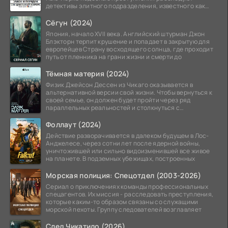
детективы элитного подразделения, известного как
Особый отдел.
Сёгун (2024)
Япония, начало XVII века. Английский штурман Джон
Блэкторн терпит крушение и попадает в закрытую для
европейцев Страну восходящего солнца, где проходит
путь от пленника на грани жизни и смерти до
Тёмная материя (2024)
Физик Джейсон Дессен из Чикаго оказывается в
альтернативной версии свой жизни. Чтобы вернуться к
своей семье, он должен будет пройти через ряд
параллельных реальностей и столкнуться с
альтернативной
Фоллаут (2024)
Действие разворачивается в далеком будущем в Лос-
Анджелесе, через сотни лет после ядерной войны,
уничтожившей или сильно видоизменившей все живое
на планете. В подземных убежищах, построенных
Морская полиция: Спецотдел (2003-2026)
Сериал о приключениях команды профессиональных
спецагентов. Их миссия - расследовать преступления,
которые каким-то образом связаны со служащими
морской пехоты. Группу следователей возглавляет
След Чикатило (2026)