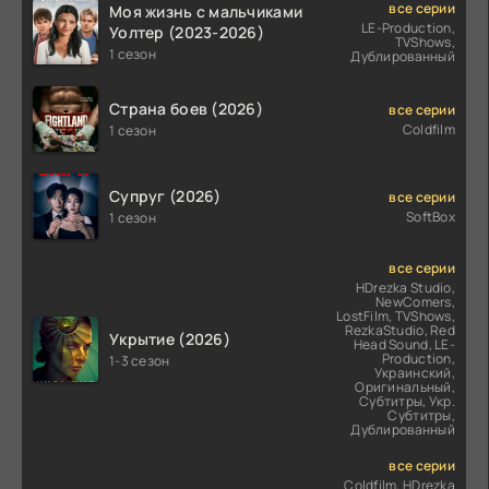
все серии
Моя жизнь с мальчиками
LE-Production,
Уолтер (2023-2026)
TVShows,
1 сезон
Дублированный
Страна боев (2026)
все серии
Coldfilm
1 сезон
Супруг (2026)
все серии
SoftBox
1 сезон
все серии
HDrezka Studio,
NewComers,
LostFilm, TVShows,
RezkaStudio, Red
Укрытие (2026)
Head Sound, LE-
Production,
1-3 сезон
Украинский,
Оригинальный,
Субтитры, Укр.
Субтитры,
Дублированный
все серии
Coldfilm, HDrezka