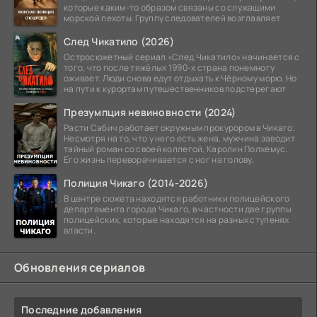
которые каким-то образом связаны со служащими
морской пехоты. Группу следователей возглавляет
След Чикатило (2026)
Остросюжетный сериал «След Чикатило» начинается с
того, что после тяжёлых 1990-х страна понемногу
оживает. Люди снова едут отдыхать к Чёрному морю. Но
на пути к курортам путешественников подстерегают
Презумпция невиновности (2024)
Расти Сабич работает окружным прокурором в Чикаго.
Несмотря на то, что у него есть жена, мужчина заводит
тайный роман со своей коллегой, Каролин Полхемус.
Его жизнь переворачивается с ног на голову,
Полиция Чикаго (2014-2026)
В центре сюжета находятся работники полицейского
департамента города Чикаго, в частности две группы
полицейских, которые находятся на разных ступенях
власти.
Обновления сериалов
Последние добавления