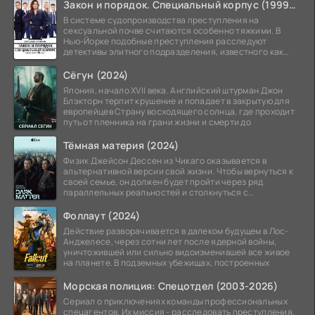
Закон и порядок. Специальный корпус (1999-2026)
В системе судопроизводства преступления на
сексуальной почве считаются особенно тяжкими. В
Нью-Йорке подобные преступления расследуют
детективы элитного подразделения, известного как
Особый отдел.
Сёгун (2024)
Япония, начало XVII века. Английский штурман Джон
Блэкторн терпит крушение и попадает в закрытую для
европейцев Страну восходящего солнца, где проходит
путь от пленника на грани жизни и смерти до
Тёмная материя (2024)
Физик Джейсон Дессен из Чикаго оказывается в
альтернативной версии свой жизни. Чтобы вернуться к
своей семье, он должен будет пройти через ряд
параллельных реальностей и столкнуться с
альтернативной
Фоллаут (2024)
Действие разворачивается в далеком будущем в Лос-
Анджелесе, через сотни лет после ядерной войны,
уничтожившей или сильно видоизменившей все живое
на планете. В подземных убежищах, построенных
Морская полиция: Спецотдел (2003-2026)
Сериал о приключениях команды профессиональных
спецагентов. Их миссия - расследовать преступления,