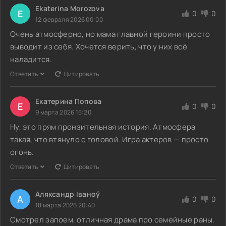
Ekaterina Morozova
E
0
0
12 февраля 2026 00:00
Очень атмосферно, но мама главной героини просто
выводит из себя. Хочется верить, что у них всё
наладится.
Ответить
Цитировать
Екатерина Попова
Е
0
0
9 марта 2026 15:20
Ну, это прям пронзительная история. Атмосфера
такая, что втянуло с головой. Игра актеров — просто
огонь.
Ответить
Цитировать
Аляксандр Іваноў
А
0
0
18 марта 2026 20:40
Смотрел запоем, отличная драма про семейные раны.