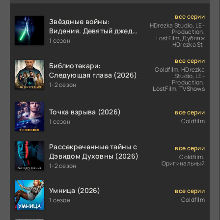
все серии
Звёздные войны:
HDrezka Studio, LE-
Видения. Девятый джедай
Production,
LostFilm, Дубляж
(2026)
1 сезон
HDrezka St.
все серии
Библиотекари:
Coldfilm, HDrezka
Следующая глава (2026)
Studio, LE-
Production,
1-2 сезон
LostFilm, TVShows
Точка взрыва (2026)
все серии
Coldfilm
1 сезон
Рассекреченные тайны с
все серии
Дэвидом Духовны (2026)
Coldfilm,
Оригинальный
1-2 сезон
Умница (2026)
все серии
Coldfilm
1 сезон