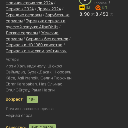
Новинки сериалов 2024
/
1
Голосов:
Сериалы 2024
/
Драмы 2024
/
8.90
8.450
Турецкие сериалы
/
Зарубежные
(11)
(4)
сериалы
/
Турецкие сериалы в
русской озвучке AlisaDirilis
/
Легкие сериалы
/
Женские
сериалы
/
Сериалы без сезонов
/
Сериалы в HD 1080 качестве
/
Сериалы с высоким рейтингом
Актеры:
Ирэм Хэльваджиолу, Шюкрю
Озйылдыз, Бурак Дакак, Нюрсель
Кёсе, Asli Inandik, Селин Тюркмен,
Ebrar Karabakan, Наз Эльмас,
Onur Gürçay, Рами Нарин
Возраст:
18+
Другие названия сериала:
Черная ягода
Качество:
FHD (1080P)