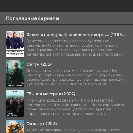
Популярные сериалы
Закон и порядок. Специальный корпус (1999-2026)
В системе судопроизводства преступления на
сексуальной почве считаются особенно тяжкими. В
Нью-Йорке подобные преступления расследуют
детективы элитного подразделения, известного как
Особый отдел.
Сёгун (2024)
Япония, начало XVII века. Английский штурман Джон
Блэкторн терпит крушение и попадает в закрытую для
европейцев Страну восходящего солнца, где проходит
путь от пленника на грани жизни и смерти до
Тёмная материя (2024)
Физик Джейсон Дессен из Чикаго оказывается в
альтернативной версии свой жизни. Чтобы вернуться к
своей семье, он должен будет пройти через ряд
параллельных реальностей и столкнуться с
альтернативной
Фоллаут (2024)
Действие разворачивается в далеком будущем в Лос-