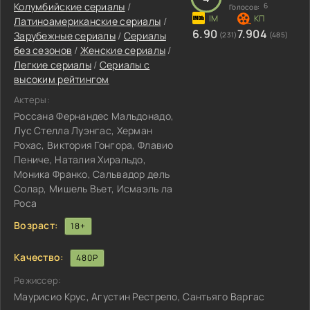
Колумбийские сериалы
/
6
Голосов:
Латиноамериканские сериалы
/
6.90
7.904
Зарубежные сериалы
/
Сериалы
(231)
(485)
без сезонов
/
Женские сериалы
/
Легкие сериалы
/
Сериалы с
высоким рейтингом
Актеры:
Россана Фернандес Мальдонадо,
Лус Стелла Луэнгас, Херман
Рохас, Виктория Гонгора, Флавио
Пениче, Наталия Хиральдо,
Моника Франко, Сальвадор дель
Солар, Мишель Вьет, Исмаэль ла
Роса
Возраст:
18+
Качество:
480P
Режиссер:
Маурисио Крус, Агустин Рестрепо, Сантьяго Варгас