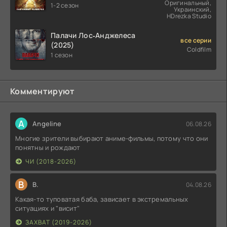
Оригинальный,
1-2 сезон
Украинский,
HDrezka Studio
Палачи Лос‑Анджелеса
все серии
(2025)
Coldfilm
1 сезон
Комментируют
A
Angeline
06.08.26
Многие зрители выбирают аниме-фильмы, потому что они
понятны и рождают
ЧИ (2018-2026)
В
В.
04.08.26
Какая-то туповатая баба, зависает в экстремальных
ситуациях и "висит"
ЗАХВАТ (2019-2026)