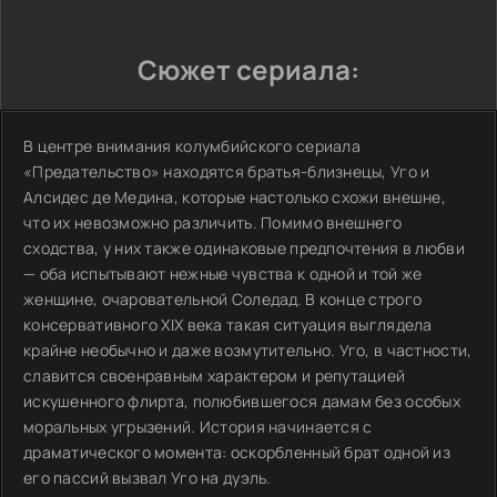
Сюжет сериала:
В центре внимания колумбийского сериала
«Предательство» находятся братья-близнецы, Уго и
Алсидес де Медина, которые настолько схожи внешне,
что их невозможно различить. Помимо внешнего
сходства, у них также одинаковые предпочтения в любви
— оба испытывают нежные чувства к одной и той же
женщине, очаровательной Соледад. В конце строго
консервативного XIX века такая ситуация выглядела
крайне необычно и даже возмутительно. Уго, в частности,
славится своенравным характером и репутацией
искушенного флирта, полюбившегося дамам без особых
моральных угрызений. История начинается с
драматического момента: оскорбленный брат одной из
его пассий вызвал Уго на дуэль.