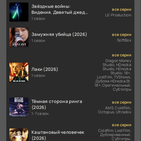
Звёздные войны:
все серии
Видения. Девятый джедай
LE-Production
(2026)
1 сезон
Замужняя убийца (2026)
все серии
SoftBox
1 сезон
все серии
Dragon Money
Studio, HDrezka
Лаки (2026)
Studio, HDrezka
Studio. 18+,
1 сезон
LostFilm, TVShows,
Дубляж HDrezka St.
18+, Оригинальный,
Субтитры
Тёмная сторона ринга
все серии
(2026)
AMS, Coldfilm,
Octopus, Ultradox
1-7 сезон
все серии
Coldfilm, LostFilm,
Каштановый человечек
Дублированный,
(2026)
Субтитры,