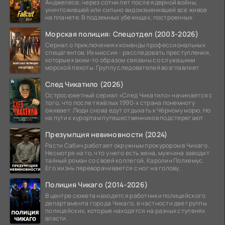
Анджелесе, через сотни лет после ядерной войны,
уничтожившей или сильно видоизменившей все живое
на планете. В подземных убежищах, построенных
Морская полиция: Спецотдел (2003-2026)
Сериал о приключениях команды профессиональных
спецагентов. Их миссия - расследовать преступления,
которые каким-то образом связаны со служащими
морской пехоты. Группу следователей возглавляет
След Чикатило (2026)
Остросюжетный сериал «След Чикатило» начинается с
того, что после тяжёлых 1990-х страна понемногу
оживает. Люди снова едут отдыхать к Чёрному морю. Но
на пути к курортам путешественников подстерегают
Презумпция невиновности (2024)
Расти Сабич работает окружным прокурором в Чикаго.
Несмотря на то, что у него есть жена, мужчина заводит
тайный роман со своей коллегой, Каролин Полхемус.
Его жизнь переворачивается с ног на голову,
Полиция Чикаго (2014-2026)
В центре сюжета находятся работники полицейского
департамента города Чикаго, в частности две группы
полицейских, которые находятся на разных ступенях
власти.