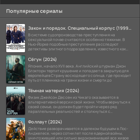
Популярные сериалы
Закон и порядок. Специальный корпус (1999-2026)
В системе судопроизводства преступления на
сексуальной почве считаются особенно тяжкими. В
Нью-Йорке подобные преступления расследуют
детективы элитного подразделения, известного как
Особый отдел.
Сёгун (2024)
Япония, начало XVII века. Английский штурман Джон
Блэкторн терпит крушение и попадает в закрытую для
европейцев Страну восходящего солнца, где проходит
путь от пленника на грани жизни и смерти до
Тёмная материя (2024)
Физик Джейсон Дессен из Чикаго оказывается в
альтернативной версии свой жизни. Чтобы вернуться к
своей семье, он должен будет пройти через ряд
параллельных реальностей и столкнуться с
альтернативной
Фоллаут (2024)
Действие разворачивается в далеком будущем в Лос-
Анджелесе, через сотни лет после ядерной войны,
уничтожившей или сильно видоизменившей все живое