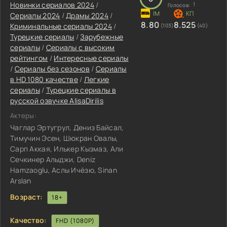
Новинки сериалов 2024
/
1
Голосов:
Сериалы 2024
/
Драмы 2024
/
8.80
8.525
Криминальные сериалы 2024
/
(103)
(40)
Турецкие сериалы
/
Зарубежные
сериалы
/
Сериалы с высоким
рейтингом
/
Интересные сериалы
/
Сериалы без сезонов
/
Сериалы
в HD 1080 качестве
/
Легкие
сериалы
/
Турецкие сериалы в
русской озвучке AlisaDirilis
Актеры:
Чаглар Эртугрул, Дениз Байсал,
Тимучин Эсен, Шюкран Овалы,
Сарп Аккая, Илькер Кызмаз, Али
Сечкинер Алыджи, Deniz
Hamzaoglu, Аслы Ичёзю, Sinan
Arslan
Возраст:
18+
Качество:
FHD (1080P)