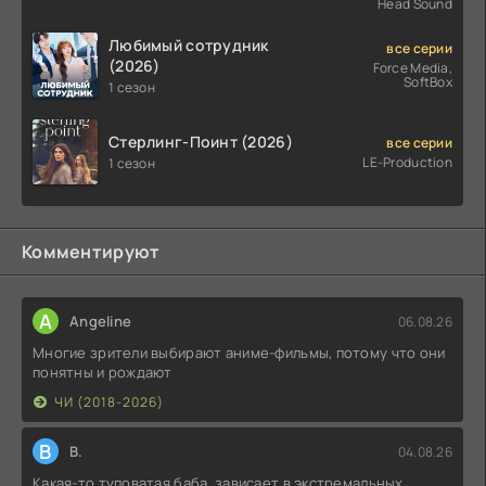
Head Sound
Любимый сотрудник
все серии
(2026)
Force Media,
SoftBox
1 сезон
Стерлинг-Поинт (2026)
все серии
LE-Production
1 сезон
Комментируют
A
Angeline
06.08.26
Многие зрители выбирают аниме-фильмы, потому что они
понятны и рождают
ЧИ (2018-2026)
В
В.
04.08.26
Какая-то туповатая баба, зависает в экстремальных