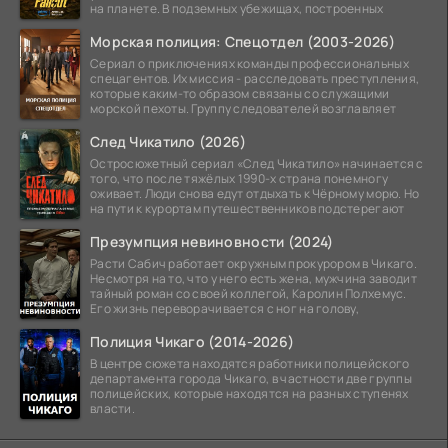
на планете. В подземных убежищах, построенных
Морская полиция: Спецотдел (2003-2026)
Сериал о приключениях команды профессиональных
спецагентов. Их миссия - расследовать преступления,
которые каким-то образом связаны со служащими
морской пехоты. Группу следователей возглавляет
След Чикатило (2026)
Остросюжетный сериал «След Чикатило» начинается с
того, что после тяжёлых 1990-х страна понемногу
оживает. Люди снова едут отдыхать к Чёрному морю. Но
на пути к курортам путешественников подстерегают
Презумпция невиновности (2024)
Расти Сабич работает окружным прокурором в Чикаго.
Несмотря на то, что у него есть жена, мужчина заводит
тайный роман со своей коллегой, Каролин Полхемус.
Его жизнь переворачивается с ног на голову,
Полиция Чикаго (2014-2026)
В центре сюжета находятся работники полицейского
департамента города Чикаго, в частности две группы
полицейских, которые находятся на разных ступенях
власти.