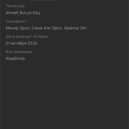
Режиссер:
Ahmet Burçin Kiliç
Сценарист:
Махир Эрол, Сема Али Эрол, Aysenur Siki
Дата выхода 1-й серии:
21 октября 2024
Все переводы:
AlisaDirilis