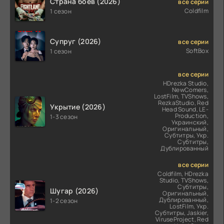
Страна боев (2026)
все серии
Coldfilm
1 сезон
Супруг (2026)
все серии
SoftBox
1 сезон
все серии
HDrezka Studio,
NewComers,
LostFilm, TVShows,
RezkaStudio, Red
Укрытие (2026)
Head Sound, LE-
Production,
1-3 сезон
Украинский,
Оригинальный,
Субтитры, Укр.
Субтитры,
Дублированный
все серии
Coldfilm, HDrezka
Studio, TVShows,
Субтитры,
Шугар (2026)
Оригинальный,
Дублированный,
1-2 сезон
LostFilm, Укр.
Субтитры, Jaskier,
ViruseProject, Red