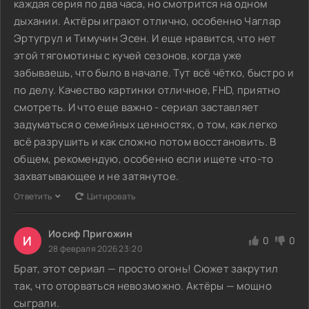
каждая серия по два часа, но смотрится на одном
дыхании. Актёры играют отлично, особенно Чаглар
Эртугрул и Тимучин Эсен. И еще нравится, что нет
этой тягомотины с кучей сезонов, когда уже
забываешь, что было в начале. Тут всё чётко, быстро и
по делу. Качество картинки отличное, FHD, приятно
смотреть. И что еще важно - сериал заставляет
задуматься о семейных ценностях, о том, как легко
всё разрушить и как сложно потом восстановить. В
общем, рекомендую, особенно если ищете что-то
захватывающее и не затянутое.
Ответить
Цитировать
Иосиф Пригожин
И
0
0
28 февраля 2026 23:20
Брат, этот сериал — просто огонь! Сюжет закрутил
так, что оторваться невозможно. Актёры — мощно
сыграли.