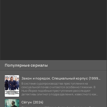
Популярные сериалы
Закон и порядок. Специальный корпус (1999-2026)
В системе судопроизводства преступления на
сексуальной почве считаются особенно тяжкими. В
Нью-Йорке подобные преступления расследуют
детективы элитного подразделения, известного как
Особый отдел.
Сёгун (2024)