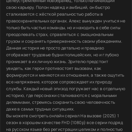
целеустремлённый новобранец, только начинающий
свою карьеру. Полон надежд и амбиций, он быстро
сталкивается с жёсткой реальностью работы в
правоохранительных органах. Алекс вынужден учиться не
только быть частью команды, но и находить в себе силы
преодолевать страх, справляться с эмоциональным
грузом и сохранять приверженность своим убеждениям.
Данная история не просто детально и правдиво
отображает трудовые будни полицейских, но и глубоко
проникает в их личную жизнь. Зрителю предстоит
увидеть, как герои противостоят вызовам, как
формируются и меняются их отношения, а также ощутить
все напряжение, которое сопровождает их природу
службы. Каждый новый эпизод погружает нас в отдельную
историю, где персонажи сталкиваются с моральными
дилеммами, стремясь сохранить свою человечность
даже в самых трудных ситуациях.
Вы можете смотреть онлайн сериал На вызове (2025) 1
сезон в хорошем качестве FHD (1080p) все серии подряд
на русском языке без регистрации целиком и полностью