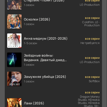
Стерлинг-Поинт (2026)
все серии
LE-Production
1 сезон
все серии
Осколки (2026)
Coldfilm, LE-
1 сезон
Production
Анна медиум (2021-2026)
все серии
Не требуется
1-5 сезон
Звёздные войны:
все серии
Видения. Девятый джедай
LE-Production
(2026)
1 сезон
Замужняя убийца (2026)
все серии
SoftBox
1 сезон
все серии
Dragon Money
Studio, HDrezka
Лаки (2026)
Studio, HDrezka
Studio. 18+,