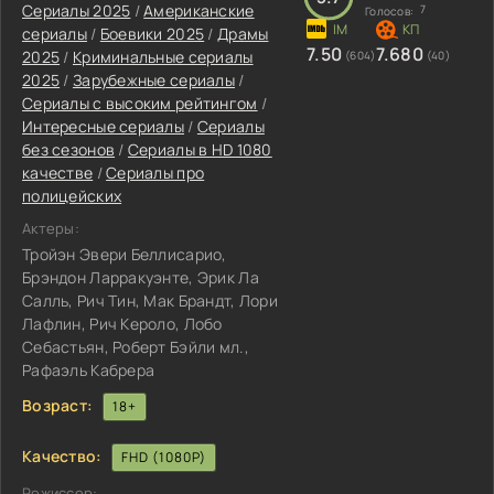
Сериалы 2025
/
Американские
7
Голосов:
сериалы
/
Боевики 2025
/
Драмы
7.50
7.680
2025
/
Криминальные сериалы
(604)
(40)
2025
/
Зарубежные сериалы
/
Сериалы с высоким рейтингом
/
Интересные сериалы
/
Сериалы
без сезонов
/
Сериалы в HD 1080
качестве
/
Сериалы про
полицейских
Актеры:
Тройэн Эвери Беллисарио,
Брэндон Ларракуэнте, Эрик Ла
Салль, Рич Тин, Мак Брандт, Лори
Лафлин, Рич Кероло, Лобо
Себастьян, Роберт Бэйли мл.,
Рафаэль Кабрера
Возраст:
18+
Качество:
FHD (1080P)
Режиссер: