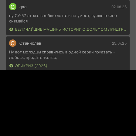
G
gaa
02.08.26
ну СУ-57 этоже вообще летать не умеет, лучше в кино
снимайся
ВЕЛИЧАЙШИЕ МАШИНЫ ИСТОРИИ С ДОЛЬФОМ ЛУНДГРЕНОМ (2026)
С
Станислав
25.07.26
Ну вот молодцы справились в одной серии показать -
любовь, предательство,
ЭПИКРИЗ (2026)