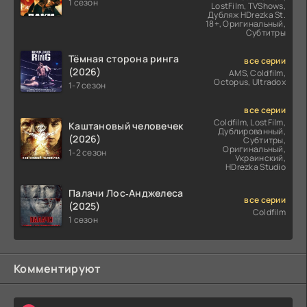
1 сезон
LostFilm, TVShows,
Дубляж HDrezka St.
18+, Оригинальный,
Субтитры
Тёмная сторона ринга
все серии
(2026)
AMS, Coldfilm,
Octopus, Ultradox
1-7 сезон
все серии
Coldfilm, LostFilm,
Каштановый человечек
Дублированный,
(2026)
Субтитры,
Оригинальный,
1-2 сезон
Украинский,
HDrezka Studio
Палачи Лос‑Анджелеса
все серии
(2025)
Coldfilm
1 сезон
Комментируют