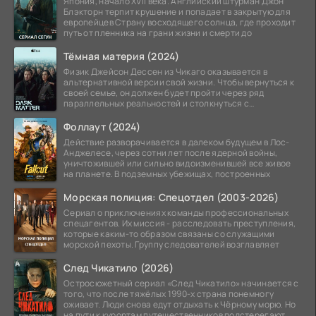
Япония, начало XVII века. Английский штурман Джон
Блэкторн терпит крушение и попадает в закрытую для
европейцев Страну восходящего солнца, где проходит
путь от пленника на грани жизни и смерти до
Тёмная материя (2024)
Физик Джейсон Дессен из Чикаго оказывается в
альтернативной версии свой жизни. Чтобы вернуться к
своей семье, он должен будет пройти через ряд
параллельных реальностей и столкнуться с
альтернативной
Фоллаут (2024)
Действие разворачивается в далеком будущем в Лос-
Анджелесе, через сотни лет после ядерной войны,
уничтожившей или сильно видоизменившей все живое
на планете. В подземных убежищах, построенных
Морская полиция: Спецотдел (2003-2026)
Сериал о приключениях команды профессиональных
спецагентов. Их миссия - расследовать преступления,
которые каким-то образом связаны со служащими
морской пехоты. Группу следователей возглавляет
След Чикатило (2026)
Остросюжетный сериал «След Чикатило» начинается с
того, что после тяжёлых 1990-х страна понемногу
оживает. Люди снова едут отдыхать к Чёрному морю. Но
на пути к курортам путешественников подстерегают