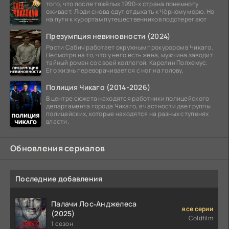
того, что после тяжёлых 1990-х страна понемногу
оживает. Люди снова едут отдыхать к Чёрному морю. Но
на пути к курортам путешественников подстерегают
Презумпция невиновности (2024)
Расти Сабич работает окружным прокурором в Чикаго.
Несмотря на то, что у него есть жена, мужчина заводит
тайный роман со своей коллегой, Каролин Полхемус.
Его жизнь переворачивается с ног на голову,
Полиция Чикаго (2014-2026)
В центре сюжета находятся работники полицейского
департамента города Чикаго, в частности две группы
полицейских, которые находятся на разных ступенях
власти.
Обновления сериалов
Последние добавления
Палачи Лос‑Анджелеса
все серии
(2025)
Coldfilm
1 сезон