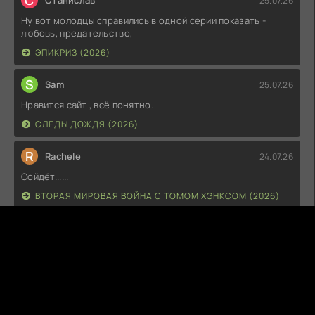
С
Станислав
25.07.26
Ну вот молодцы справились в одной серии показать -
любовь, предательство,
ЭПИКРИЗ (2026)
S
Sam
25.07.26
Нравится сайт , всё понятно.
СЛЕДЫ ДОЖДЯ (2026)
R
Rachele
24.07.26
Сойдёт......
ВТОРАЯ МИРОВАЯ ВОЙНА С ТОМОМ ХЭНКСОМ (2026)