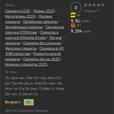
Жанр:
0
Сериалы 2025
/
Драмы 2025
/
0
Голосов:
Мелодрамы 2025
/
Дорамы
9.30
сериалы
/
Корейские сериалы
/
(12166)
Зарубежные сериалы
/
Сериалы в
9.294
(6190)
озвучке STEPonee
/
Сериалы в
озвучке HDrezka Studio
/
Легкие
сериалы
/
Сериалы без сезонов
/
Женские сериалы
/
Сериалы в HD
1080 качестве
/
Романтические
сериалы
/
Сериалы весны 2025
/
Новинки сериалов 2025
Актеры:
Ли Джи-ын, Пак По-гом, Мун Со-
ри, Пак Хэ-джун, Ким Ён-ним, На
Мун-хи, Ём Хе-ран, О Мин-э, Чхве
Дэ-хун, О Джон-сэ
Возраст:
18+
Другие названия сериала: