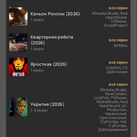
все серии
Каньон Рэнсом (2026)
HDrezka Studio, Red
Head Sound,
1 сезон
TVShows,
ViruseProject
Квартирная работа
все серии
(2026)
SoftBox
1 сезон
все серии
Яростная (2026)
Coldfilm, ТО
1 сезон
Дубляжная
все серии
HDrezka Studio,
NewComers,
LostFilm, TVShows,
RezkaStudio, Red
Укрытие (2026)
Head Sound, LE-
Production,
1-3 сезон
Украинский,
Оригинальный,
Субтитры, Укр.
Субтитры,
Дублированный