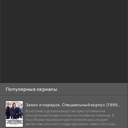
Популярные сериалы
Закон и порядок. Специальный корпус (1999-2026)
В системе судопроизводства преступления на
сексуальной почве считаются особенно тяжкими. В
Нью-Йорке подобные преступления расследуют
детективы элитного подразделения, известного как