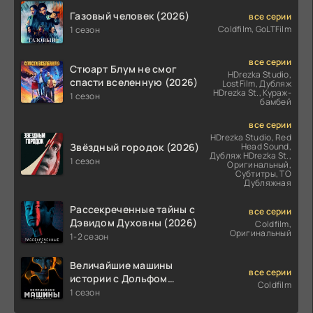
Газовый человек (2026)
все серии
Coldfilm, GoLTFilm
1 сезон
все серии
Стюарт Блум не смог
HDrezka Studio,
спасти вселенную (2026)
LostFilm, Дубляж
HDrezka St., Кураж-
1 сезон
бамбей
все серии
HDrezka Studio, Red
Звёздный городок (2026)
Head Sound,
Дубляж HDrezka St.,
1 сезон
Оригинальный,
Субтитры, ТО
Дубляжная
Рассекреченные тайны с
все серии
Дэвидом Духовны (2026)
Coldfilm,
Оригинальный
1-2 сезон
Величайшие машины
все серии
истории с Дольфом
Coldfilm
Лундгреном (2026)
1 сезон