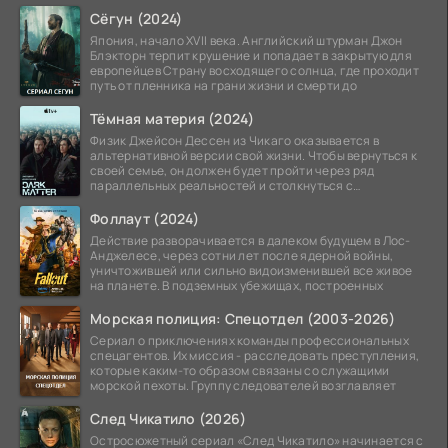
Особый отдел.
Сёгун (2024)
Япония, начало XVII века. Английский штурман Джон
Блэкторн терпит крушение и попадает в закрытую для
европейцев Страну восходящего солнца, где проходит
путь от пленника на грани жизни и смерти до
Тёмная материя (2024)
Физик Джейсон Дессен из Чикаго оказывается в
альтернативной версии свой жизни. Чтобы вернуться к
своей семье, он должен будет пройти через ряд
параллельных реальностей и столкнуться с
альтернативной
Фоллаут (2024)
Действие разворачивается в далеком будущем в Лос-
Анджелесе, через сотни лет после ядерной войны,
уничтожившей или сильно видоизменившей все живое
на планете. В подземных убежищах, построенных
Морская полиция: Спецотдел (2003-2026)
Сериал о приключениях команды профессиональных
спецагентов. Их миссия - расследовать преступления,
которые каким-то образом связаны со служащими
морской пехоты. Группу следователей возглавляет
След Чикатило (2026)
Остросюжетный сериал «След Чикатило» начинается с