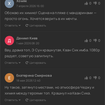
Хомяк
Х
0
0
7 апреля 2026 16:00
Обожаю их химию! Сцена на пляже с мандаринами —
просто огонь. Хочется верить в их мечты.
Ответить
Цитировать
Даниил Киев
Д
0
0
1 мая 2026 08:20
Вау, драма топ, Э Сун крашнутая, Кван Сик имба. 1080p
радует, советую залипнуть.
Ответить
Цитировать
Екатерина Смирнова
Е
0
0
18 мая 2026 12:40
Ну такое, затянуто местами, но атмосфера Чеджу и
химия между героями топ. Крашнул на Кван Сика.
Ответить
Цитировать