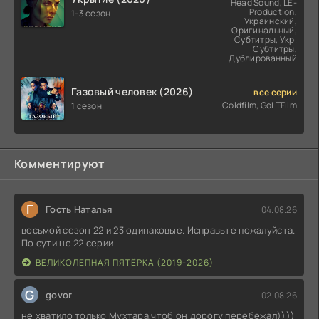
Head Sound, LE-
Production,
1-3 сезон
Украинский,
Оригинальный,
Субтитры, Укр.
Субтитры,
Дублированный
Газовый человек (2026)
все серии
Coldfilm, GoLTFilm
1 сезон
Комментируют
Г
Гость Наталья
04.08.26
восьмой сезон 22 и 23 одинаковые. Исправьте пожалуйста.
По сути не 22 серии
ВЕЛИКОЛЕПНАЯ ПЯТЁРКА (2019-2026)
G
govor
02.08.26
не хватило только Мухтара,чтоб он дорогу перебежал))))