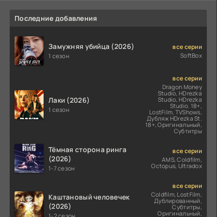
Последние добавления
Замужняя убийца (2026)
все серии
SoftBox
1 сезон
все серии
Dragon Money
Studio, HDrezka
Лаки (2026)
Studio, HDrezka
Studio. 18+,
1 сезон
LostFilm, TVShows,
Дубляж HDrezka St.
18+, Оригинальный,
Субтитры
Тёмная сторона ринга
все серии
(2026)
AMS, Coldfilm,
Octopus, Ultradox
1-7 сезон
все серии
Coldfilm, LostFilm,
Каштановый человечек
Дублированный,
(2026)
Субтитры,
Оригинальный,
1-2 сезон