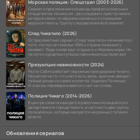
Морская полиция: Спецотдел (2003-2026)
Сериал о приключениях команды профессиональных
спецагентов. Их миссия - расследовать преступления,
которые каким-то образом связаны со служащими
морской пехоты. Группу следователей возглавляет
След Чикатило (2026)
Остросюжетный сериал «След Чикатило» начинается с
того, что после тяжёлых 1990-х страна понемногу
оживает. Люди снова едут отдыхать к Чёрному морю. Но
на пути к курортам путешественников подстерегают
Презумпция невиновности (2024)
Расти Сабич работает окружным прокурором в Чикаго.
Несмотря на то, что у него есть жена, мужчина заводит
тайный роман со своей коллегой, Каролин Полхемус.
Его жизнь переворачивается с ног на голову,
Полиция Чикаго (2014-2026)
В центре сюжета находятся работники полицейского
департамента города Чикаго, в частности две группы
полицейских, которые находятся на разных ступенях
власти.
Обновления сериалов