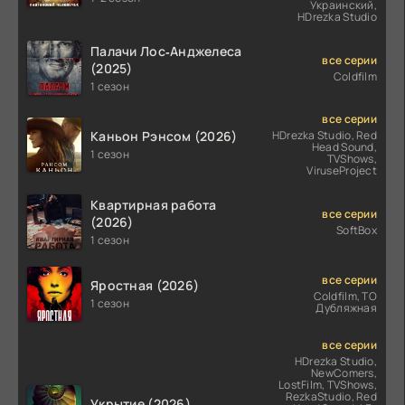
Украинский,
HDrezka Studio
Палачи Лос‑Анджелеса
все серии
(2025)
Coldfilm
1 сезон
все серии
Каньон Рэнсом (2026)
HDrezka Studio, Red
Head Sound,
1 сезон
TVShows,
ViruseProject
Квартирная работа
все серии
(2026)
SoftBox
1 сезон
все серии
Яростная (2026)
Coldfilm, ТО
1 сезон
Дубляжная
все серии
HDrezka Studio,
NewComers,
LostFilm, TVShows,
RezkaStudio, Red
Укрытие (2026)