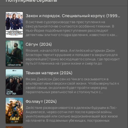
Популярные сериалы
Закон и порядок. Специальный корпус (1999-2026)
В системе судопроизводства преступления на
сексуальной почве считаются особенно тяжкими. В
Нью-Йорке подобные преступления расследуют
детективы элитного подразделения, известного как
Особый отдел.
Сёгун (2024)
Япония, начало XVII века. Английский штурман Джон
Блэкторн терпит крушение и попадает в закрытую для
европейцев Страну восходящего солнца, где проходит
путь от пленника на грани жизни и смерти до
Тёмная материя (2024)
Физик Джейсон Дессен из Чикаго оказывается в
альтернативной версии свой жизни. Чтобы вернуться к
своей семье, он должен будет пройти через ряд
параллельных реальностей и столкнуться с
альтернативной
Фоллаут (2024)
Действие разворачивается в далеком будущем в Лос-
Анджелесе, через сотни лет после ядерной войны,
уничтожившей или сильно видоизменившей все живое
на планете. В подземных убежищах, построенных