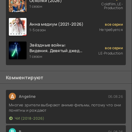
Осколки (2026)
Coldfilm, LE-
1 сезон
Production
Анна медиум (2021-2026)
все серии
Не требуется
1-5 сезон
Звёздные войны:
все серии
Видения. Девятый джедай
LE-Production
(2026)
1 сезон
Комментируют
A
Angeline
06.08.26
Многие зрители выбирают аниме-фильмы, потому что они
понятны и рождают
ЧИ (2018-2026)
В
В.
04.08.26