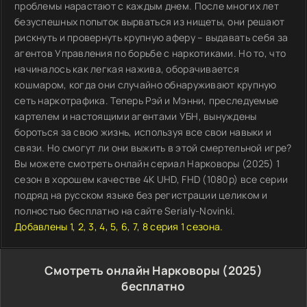
проблемы нарастают с каждым днем. После многих лет
безуспешных попыток вырваться из нищеты, они решают
рискнуть и провернуть крупную аферу – выдавать себя за
агентов Управления по борьбе с наркотиками. Но то, что
начиналось как легкая нажива, оборачивается
кошмаром, когда они случайно обнаруживают крупную
сеть наркотрафика. Теперь Рэй и Мэнни, преследуемые
картелем и настоящими агентами УБН, вынуждены
бороться за свою жизнь, используя все свои навыки и
связи. Но смогут ли они выжить в этой смертельной игре?
Вы можете смотреть онлайн сериал Нарковоры (2025) 1
сезон в хорошем качестве 4K UHD, FHD (1080p) все серии
подряд на русском языке без регистрации целиком и
полностью бесплатно на сайте Serialy-Novinki.
Добавлены 1, 2, 3, 4, 5, 6, 7, 8 серия 1 сезона.
Смотреть онлайн Нарковоры (2025)
бесплатно