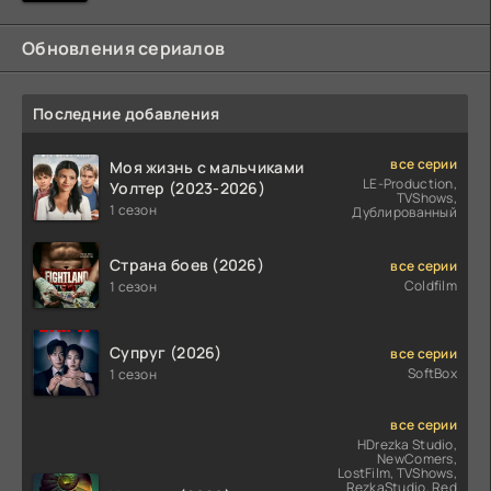
Обновления сериалов
Последние добавления
все серии
Моя жизнь с мальчиками
LE-Production,
Уолтер (2023-2026)
TVShows,
1 сезон
Дублированный
Страна боев (2026)
все серии
Coldfilm
1 сезон
Супруг (2026)
все серии
SoftBox
1 сезон
все серии
HDrezka Studio,
NewComers,
LostFilm, TVShows,
RezkaStudio, Red