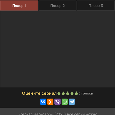
Плеер 1
Плеер 2
Плеер 3
Оцените сериал
3
голоса
100
1
2
3
4
5
Сериал Нарковоры (2025) все серии можно