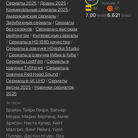
Сериалы 2025
/
Драмы 2025
/
3
Голосов:
Криминальные сериалы 2025
/
7.00
6.621
Американские сериалы
/
(9400)
(2462)
Зарубежные сериалы
/
Сериалы
без сезонов
/
Сериалы с высоким
рейтингом
/
Интересные сериалы
/
Сериалы в HD 1080 качестве
/
Сериалы в озвучке HDrezka Studio
/
Сериалы в озвучке Кубик в Кубе
/
Сериалы LostFilm
/
Сериалы в
озвучке TVShows
/
Сериалы в
озвучке Red Head Sound
/
Сериалы в 4K UHD
/
Сериалы
весны 2025
/
Новинки сериалов
2025
Актеры:
Брайан Тайри Генри, Вагнер
Моура, Марин Айрленд, Амир
Арисон, Неста Купер, Кейт
Малгрю, Винг Реймз, Уилл
Пуллен, Дастин Нгуен, Лиз