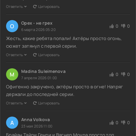
Ответить
Цитировать
Орех - не грех
О
0
0
6 марта 2026 05:20
Жесть, какие ребята попали! Актёры просто огонь,
сюжет затянул с первой серии.
Ответить
Цитировать
Madina Suleimenova
M
0
0
7 апреля 2026 01:00
Офигенно закручено, актёры просто в огне! Напряг
держали до последней серии.
Ответить
Цитировать
Anna Volkova
A
0
0
23 мая 2026 11:00
Брайан Тайри Генри и Вагнер Моура просто топ,