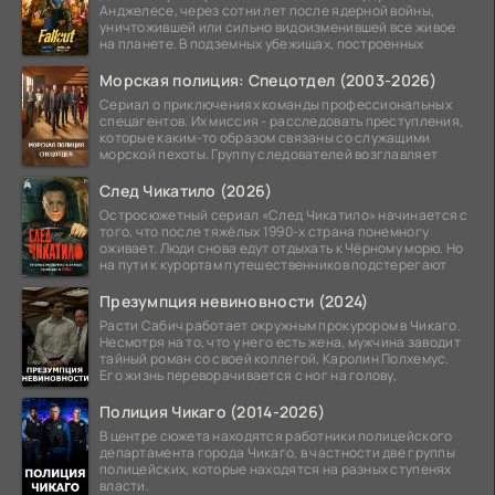
Анджелесе, через сотни лет после ядерной войны,
уничтожившей или сильно видоизменившей все живое
на планете. В подземных убежищах, построенных
Морская полиция: Спецотдел (2003-2026)
Сериал о приключениях команды профессиональных
спецагентов. Их миссия - расследовать преступления,
которые каким-то образом связаны со служащими
морской пехоты. Группу следователей возглавляет
След Чикатило (2026)
Остросюжетный сериал «След Чикатило» начинается с
того, что после тяжёлых 1990-х страна понемногу
оживает. Люди снова едут отдыхать к Чёрному морю. Но
на пути к курортам путешественников подстерегают
Презумпция невиновности (2024)
Расти Сабич работает окружным прокурором в Чикаго.
Несмотря на то, что у него есть жена, мужчина заводит
тайный роман со своей коллегой, Каролин Полхемус.
Его жизнь переворачивается с ног на голову,
Полиция Чикаго (2014-2026)
В центре сюжета находятся работники полицейского
департамента города Чикаго, в частности две группы
полицейских, которые находятся на разных ступенях
власти.