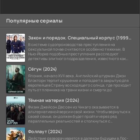
Популярные сериалы
Закон и порядок. Специальный корпус (1999-2026)
В системе судопроизводства преступления на
сексуальной почве считаются особенно тяжкими. В
Нью-Йорке подобные преступления расследуют
детективы элитного подразделения, известного как
Особый отдел.
Сёгун (2024)
Япония, начало XVII века. Английский штурман Джон
Блэкторн терпит крушение и попадает в закрытую для
европейцев Страну восходящего солнца, где проходит
путь от пленника на грани жизни и смерти до
Тёмная материя (2024)
Физик Джейсон Дессен из Чикаго оказывается в
альтернативной версии свой жизни. Чтобы вернуться к
своей семье, он должен будет пройти через ряд
параллельных реальностей и столкнуться с
альтернативной
Фоллаут (2024)
Действие разворачивается в далеком будущем в Лос-