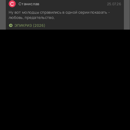
С
Станислав
25.07.26
Ну вот молодцы справились в одной серии показать -
любовь, предательство,
ЭПИКРИЗ (2026)