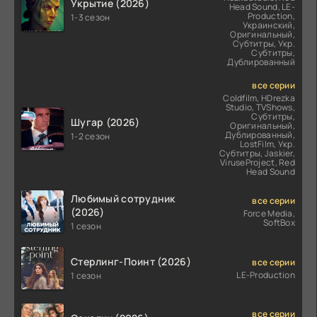
Укрытие (2026)
Head Sound, LE-
Production,
1-3 сезон
Украинский,
Оригинальный,
Субтитры, Укр.
Субтитры,
Дублированный
все серии
Coldfilm, HDrezka
Studio, TVShows,
Субтитры,
Шугар (2026)
Оригинальный,
Дублированный,
1-2 сезон
LostFilm, Укр.
Субтитры, Jaskier,
ViruseProject, Red
Head Sound
Любимый сотрудник
все серии
(2026)
Force Media,
SoftBox
1 сезон
Стерлинг-Поинт (2026)
все серии
LE-Production
1 сезон
все серии