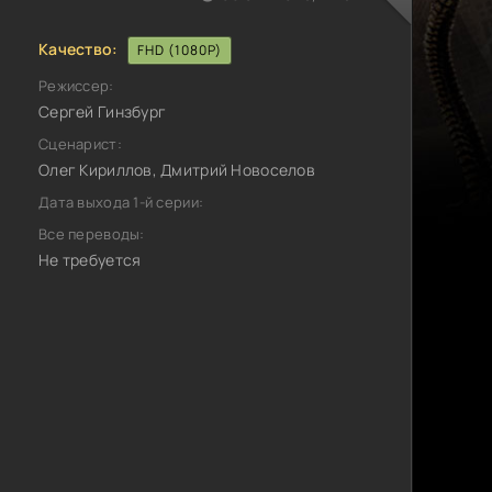
Качество:
FHD (1080P)
Режиссер:
Сергей Гинзбург
Сценарист:
Олег Кириллов, Дмитрий Новоселов
Дата выхода 1-й серии:
Все переводы:
Не требуется