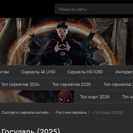
нгом
Сериалы 4K UHD
Сериалы HD 1080
Интерес
Топ сериалов 2024
Топ сериалов 2025
Топ сериалов
Топ март 2026
Топ 
Смотреть сериалы онлайн
»
Русские сериалы
» Государь (2025)
Государь (2025)