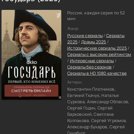
Россия, каждая серия по 52
мин
Жанр:
Русские сериалы
/
Сериалы
2025
/
Драмы 2025
/
Исторические сериалы 2025
/
Сериалы с высоким рейтингом
/
Интересные сериалы
/
Сериалы без сезонов
/
Сериалы в HD 1080 качестве
Актеры:
Константин Плотников,
СМОТРЕТЬ ОНЛАЙН
Евгений Ткачук, Наталья
Суркова, Александр Обласов,
Сергей Годин, Сергей
Барковский, Светлана
Колпакова, Сергей Угрюмов,
Александр Бухаров, Сергей
Гинзбург