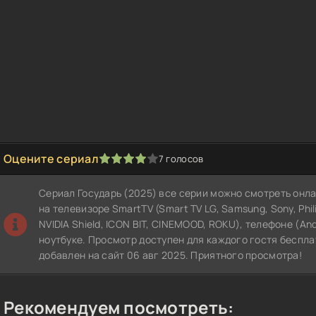
Оцените сериал
7
голосов
1
2
3
4
5
Сериал Государь (2025) все серии можно смотреть онла
на телевизоре SmartTV (Smart TV LG, Samsung, Sony, Philip
NVIDIA Shield, ICON BIT, CINEMOOD, ROKU), телефоне (An
ноутбуке. Просмотр доступен для каждого гостя беспла
добавлен на сайт 06 авг 2025. Приятного просмотра!
Рекомендуем посмотреть: