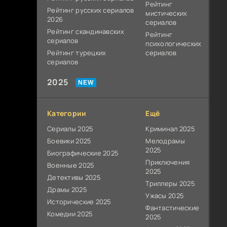
Рейтинг
Рейтинг русских сериалов
мистических
2026
сериалов
Рейтинг скандинавских
Рейтинг
сериалов
психологических
Рейтинг турецких
сериалов
сериалов
2025
Категории
Ещё
Сериалы 2025
Криминал 2025
Боевики 2025
Мелодрамы
2025
Биографические 2025
Приключения
Военные 2025
2025
Детективы 2025
Триллеры 2025
Драмы 2025
Ужасы 2025
Исторические 2025
Фантастические
Комедии 2025
2025