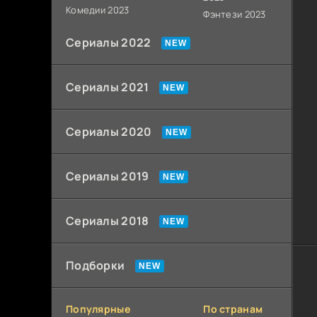
Комедии 2023
Фэнтези 2023
Сериалы 2022
Сериалы 2021
Сериалы 2020
Сериалы 2019
Сериалы 2018
Подборки
Популярные
По странам