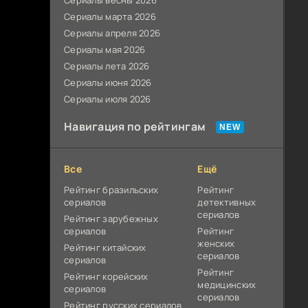
Сериалы весны 2026
Сериалы марта 2026
Сериалы апреля 2026
Сериалы мая 2026
Сериалы лета 2026
Сериалы июня 2026
Сериалы июля 2026
Навигация по рейтингам
Все
Ещё
Рейтинг бразильских
Рейтинг
сериалов
детективных
сериалов
Рейтинг зарубежных
сериалов
Рейтинг
женских
Рейтинг китайских
сериалов
сериалов
Рейтинг
Рейтинг корейских
медицинских
сериалов
сериалов
Рейтинг русских сериалов