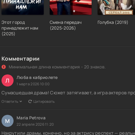
Этот город
Смена передач
Голубка (2019)
принадлежит нам
(2025-2026)
(2025)
Комментарии
Минимальная длина комментария - 20 знаков.
Люба в кабриолете
Л
1 марта 2026 10:00
Сумасшедшая драма! Сюжет затягивает, а игра актеров про
Ответить
Цитировать
Maria Petrova
M
22 апреля 2026 11:20
Накрутили драмы, конечно, но за актрису респект — реаль