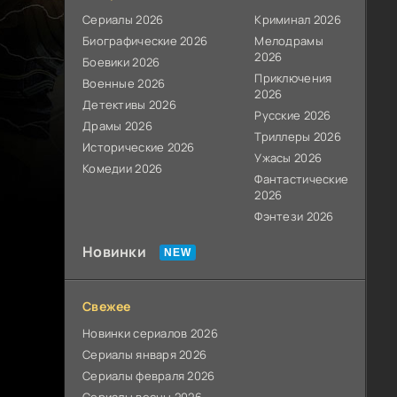
Сериалы 2026
Криминал 2026
Биографические 2026
Мелодрамы
2026
Боевики 2026
Приключения
Военные 2026
2026
Детективы 2026
Русские 2026
Драмы 2026
Триллеры 2026
Исторические 2026
Ужасы 2026
Комедии 2026
Фантастические
2026
Фэнтези 2026
Новинки
Свежее
Новинки сериалов 2026
Сериалы января 2026
Сериалы февраля 2026