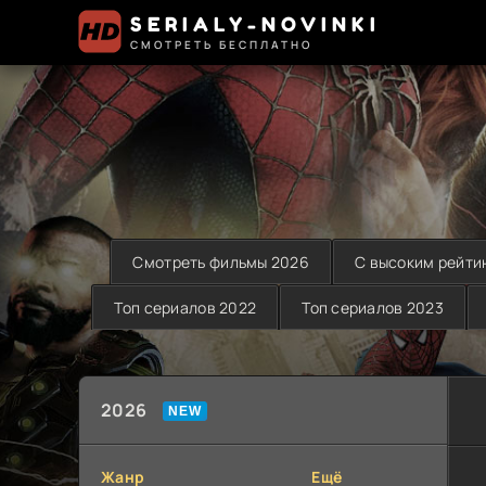
SERIALY-NOVINKI
СМОТРЕТЬ БЕСПЛАТНО
Смотреть фильмы 2026
С высоким рейти
Топ сериалов 2022
Топ сериалов 2023
2026
Жанр
Ещё