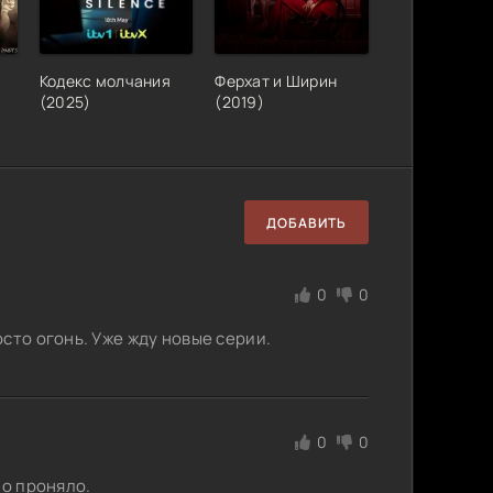
Кодекс молчания
Ферхат и Ширин
(2025)
(2019)
ДОБАВИТЬ
0
0
сто огонь. Уже жду новые серии.
0
0
но проняло.