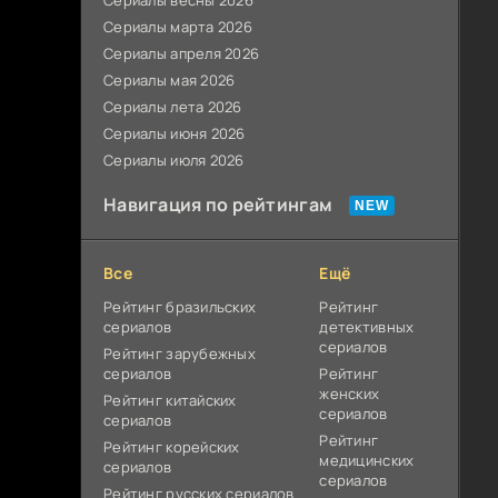
Сериалы весны 2026
Сериалы марта 2026
Сериалы апреля 2026
Сериалы мая 2026
Сериалы лета 2026
Сериалы июня 2026
Сериалы июля 2026
Навигация по рейтингам
Все
Ещё
Рейтинг бразильских
Рейтинг
сериалов
детективных
сериалов
Рейтинг зарубежных
сериалов
Рейтинг
женских
Рейтинг китайских
сериалов
сериалов
Рейтинг
Рейтинг корейских
медицинских
сериалов
сериалов
Рейтинг русских сериалов