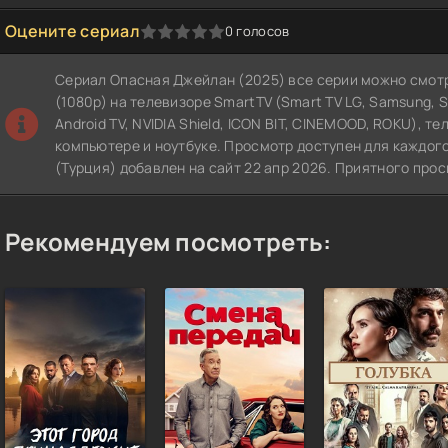
Оцените сериал
0
голосов
1
2
3
4
5
Сериал Опасная Джейлан (2025) все серии можно смот
(1080p) на телевизоре SmartTV (Smart TV LG, Samsung, Son
Android TV, NVIDIA Shield, ICON BIT, CINEMOOD, ROKU), т
компьютере и ноутбуке. Просмотр доступен для каждого
(Турция) добавлен на сайт 22 апр 2026. Приятного про
Рекомендуем посмотреть: