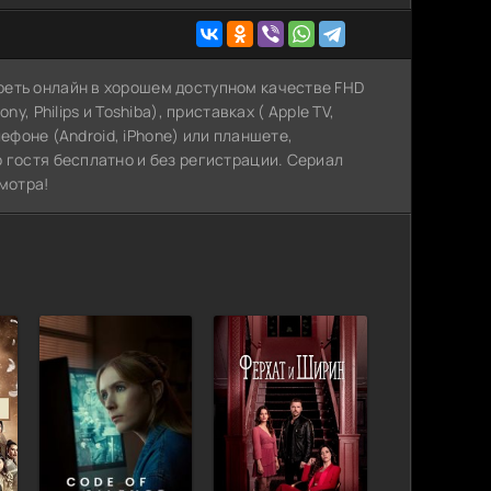
реть онлайн в хорошем доступном качестве FHD
y, Philips и Toshiba), приставках ( Apple TV,
елефоне (Android, iPhone) или планшете,
 гостя бесплатно и без регистрации. Сериал
смотра!