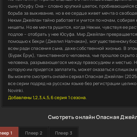
сыну Юсуфу. Она – словно хрупкий цветок, пробивающийся с
борьба за выживание, но в ее сердце живет мечта о свободе
Некми Джейлан тайно работает и учится по ночам, собирая 
нищеты. Но ее мечта рушится, когда Некми, чувствуя ее ра
подлое – отобрать у нее Юсуфа. Мир Джейлан превращается 
помощью к Бекри (Джелил Налчакан), могущественному босс
всем ради спасения сына, даже собственной жизнью. В это
(Бурак Ёрук), таинственного человека, чье прошлое скрыто
человека, разрывающегося между правосудием и местью. Но
которую им придется заплатить, может оказаться слишком 
Вы можете смотреть онлайн сериал Опасная Джейлан (2025)
все серии подряд на русском языке без регистрации целиком
Novinki.
Добавлены 1,2,3,4,5,6 серия 1 сезона.
Смотреть онлайн Опасная Джейл
леер 1
Плеер 2
Плеер 3