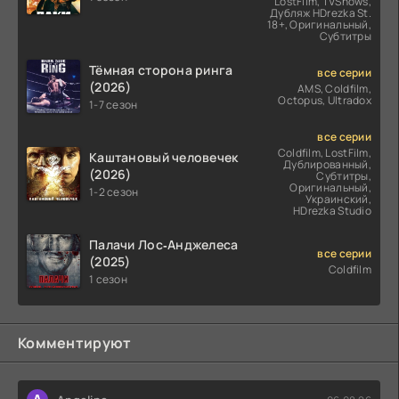
LostFilm, TVShows,
Дубляж HDrezka St.
18+, Оригинальный,
Субтитры
Тёмная сторона ринга
все серии
(2026)
AMS, Coldfilm,
Octopus, Ultradox
1-7 сезон
все серии
Coldfilm, LostFilm,
Каштановый человечек
Дублированный,
(2026)
Субтитры,
Оригинальный,
1-2 сезон
Украинский,
HDrezka Studio
Палачи Лос‑Анджелеса
все серии
(2025)
Coldfilm
1 сезон
Комментируют