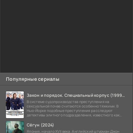
Популярные сериалы
Закон и порядок. Специальный корпус (1999-2026)
В системе судопроизводства преступления на
сексуальной почве считаются особенно тяжкими. В
Нью-Йорке подобные преступления расследуют
детективы элитного подразделения, известного как
Особый отдел.
Сёгун (2024)
Япония, начало XVII века. Английский штурман Джон