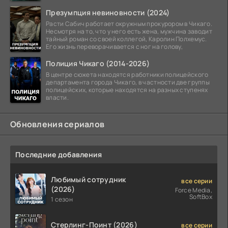
Презумпция невиновности (2024)
Расти Сабич работает окружным прокурором в Чикаго.
Несмотря на то, что у него есть жена, мужчина заводит
тайный роман со своей коллегой, Каролин Полхемус.
Его жизнь переворачивается с ног на голову,
Полиция Чикаго (2014-2026)
В центре сюжета находятся работники полицейского
департамента города Чикаго, в частности две группы
полицейских, которые находятся на разных ступенях
власти.
Обновления сериалов
Последние добавления
Любимый сотрудник
все серии
(2026)
Force Media,
SoftBox
1 сезон
Стерлинг-Поинт (2026)
все серии