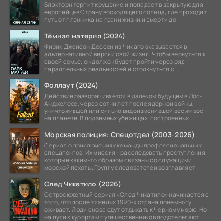
Блэкторн терпит крушение и попадает в закрытую для
европейцев Страну восходящего солнца, где проходит
путь от пленника на грани жизни и смерти до
Тёмная материя (2024)
Физик Джейсон Дессен из Чикаго оказывается в
альтернативной версии свой жизни. Чтобы вернуться к
своей семье, он должен будет пройти через ряд
параллельных реальностей и столкнуться с
альтернативной
Фоллаут (2024)
Действие разворачивается в далеком будущем в Лос-
Анджелесе, через сотни лет после ядерной войны,
уничтожившей или сильно видоизменившей все живое
на планете. В подземных убежищах, построенных
Морская полиция: Спецотдел (2003-2026)
Сериал о приключениях команды профессиональных
спецагентов. Их миссия - расследовать преступления,
которые каким-то образом связаны со служащими
морской пехоты. Группу следователей возглавляет
След Чикатило (2026)
Остросюжетный сериал «След Чикатило» начинается с
того, что после тяжёлых 1990-х страна понемногу
оживает. Люди снова едут отдыхать к Чёрному морю. Но
на пути к курортам путешественников подстерегают