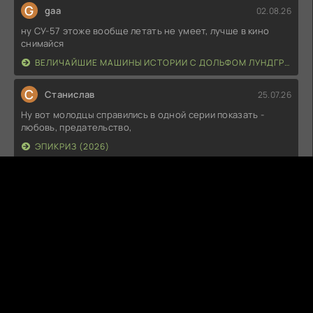
G
gaa
02.08.26
ну СУ-57 этоже вообще летать не умеет, лучше в кино
снимайся
ВЕЛИЧАЙШИЕ МАШИНЫ ИСТОРИИ С ДОЛЬФОМ ЛУНДГРЕНОМ (2026)
С
Станислав
25.07.26
Ну вот молодцы справились в одной серии показать -
любовь, предательство,
ЭПИКРИЗ (2026)