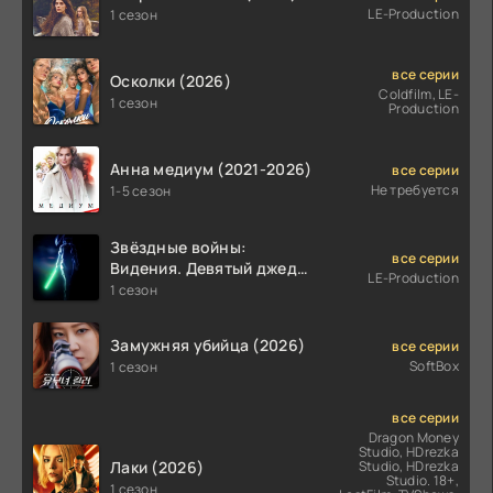
LE-Production
1 сезон
все серии
Осколки (2026)
Coldfilm, LE-
1 сезон
Production
Анна медиум (2021-2026)
все серии
Не требуется
1-5 сезон
Звёздные войны:
все серии
Видения. Девятый джедай
LE-Production
(2026)
1 сезон
Замужняя убийца (2026)
все серии
SoftBox
1 сезон
все серии
Dragon Money
Studio, HDrezka
Лаки (2026)
Studio, HDrezka
Studio. 18+,
1 сезон