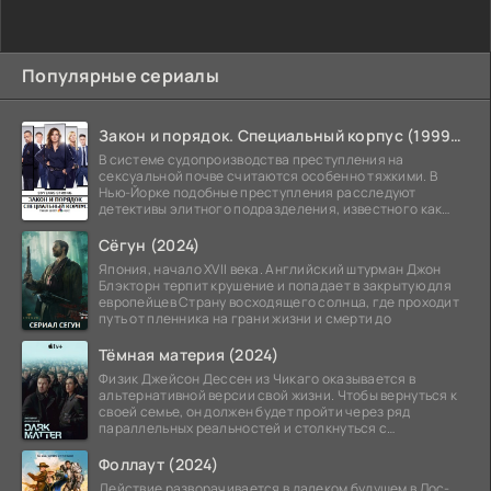
Популярные сериалы
Закон и порядок. Специальный корпус (1999-2026)
В системе судопроизводства преступления на
сексуальной почве считаются особенно тяжкими. В
Нью-Йорке подобные преступления расследуют
детективы элитного подразделения, известного как
Особый отдел.
Сёгун (2024)
Япония, начало XVII века. Английский штурман Джон
Блэкторн терпит крушение и попадает в закрытую для
европейцев Страну восходящего солнца, где проходит
путь от пленника на грани жизни и смерти до
Тёмная материя (2024)
Физик Джейсон Дессен из Чикаго оказывается в
альтернативной версии свой жизни. Чтобы вернуться к
своей семье, он должен будет пройти через ряд
параллельных реальностей и столкнуться с
альтернативной
Фоллаут (2024)
Действие разворачивается в далеком будущем в Лос-