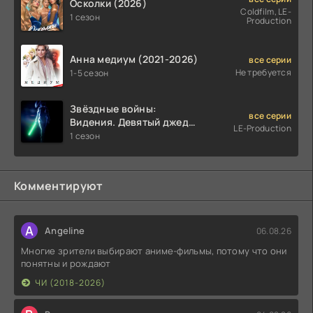
Осколки (2026)
Coldfilm, LE-
1 сезон
Production
Анна медиум (2021-2026)
все серии
Не требуется
1-5 сезон
Звёздные войны:
все серии
Видения. Девятый джедай
LE-Production
(2026)
1 сезон
Комментируют
A
Angeline
06.08.26
Многие зрители выбирают аниме-фильмы, потому что они
понятны и рождают
ЧИ (2018-2026)