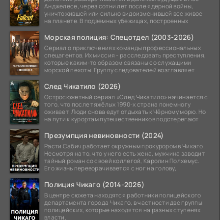
Анджелесе, через сотни лет после ядерной войны,
уничтожившей или сильно видоизменившей все живое
на планете. В подземных убежищах, построенных
Морская полиция: Спецотдел (2003-2026)
Сериал о приключениях команды профессиональных
спецагентов. Их миссия - расследовать преступления,
которые каким-то образом связаны со служащими
морской пехоты. Группу следователей возглавляет
След Чикатило (2026)
Остросюжетный сериал «След Чикатило» начинается с
того, что после тяжёлых 1990-х страна понемногу
оживает. Люди снова едут отдыхать к Чёрному морю. Но
на пути к курортам путешественников подстерегают
Презумпция невиновности (2024)
Расти Сабич работает окружным прокурором в Чикаго.
Несмотря на то, что у него есть жена, мужчина заводит
тайный роман со своей коллегой, Каролин Полхемус.
Его жизнь переворачивается с ног на голову,
Полиция Чикаго (2014-2026)
В центре сюжета находятся работники полицейского
департамента города Чикаго, в частности две группы
полицейских, которые находятся на разных ступенях
власти.