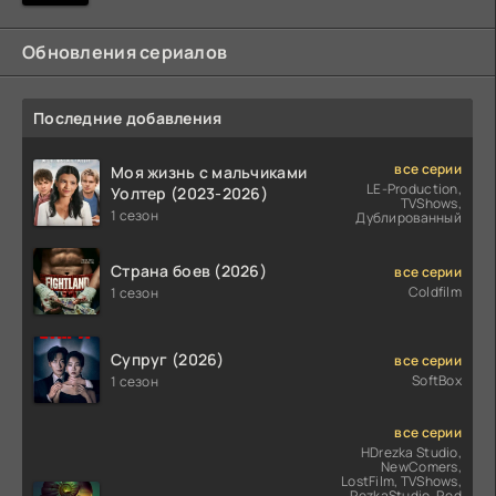
Обновления сериалов
Последние добавления
все серии
Моя жизнь с мальчиками
LE-Production,
Уолтер (2023-2026)
TVShows,
1 сезон
Дублированный
Страна боев (2026)
все серии
Coldfilm
1 сезон
Супруг (2026)
все серии
SoftBox
1 сезон
все серии
HDrezka Studio,
NewComers,
LostFilm, TVShows,
RezkaStudio, Red