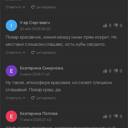
Ответить
Цитировать
Ігар Сяргеевіч
І
0
0
24 мая 2026 08:20
Повар красавчик, химия между ними прям искрит. Но
местами слишком слащаво, хоть зубы сводило.
Ответить
Цитировать
Екатерина Смирнова
Е
0
0
2 июня 2026 11:40
Ну такое, атмосфера красивая, но сюжет слишком
слащавый. Повар краш, да.
Ответить
Цитировать
Екатерина Попова
Е
0
0
11 июня 2026 21:40
Шеф-повар красавчик, а сюжет слишком ванильный,