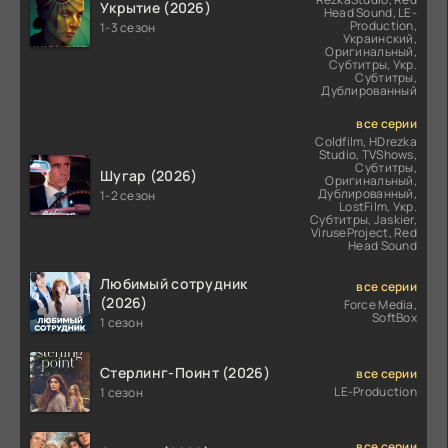
Укрытие (2026)
Head Sound, LE-
Production,
1-3 сезон
Украинский,
Оригинальный,
Субтитры, Укр.
Субтитры,
Дублированный
все серии
Coldfilm, HDrezka
Studio, TVShows,
Субтитры,
Шугар (2026)
Оригинальный,
Дублированный,
1-2 сезон
LostFilm, Укр.
Субтитры, Jaskier,
ViruseProject, Red
Head Sound
Любимый сотрудник
все серии
(2026)
Force Media,
SoftBox
1 сезон
Стерлинг-Поинт (2026)
все серии
LE-Production
1 сезон
все серии