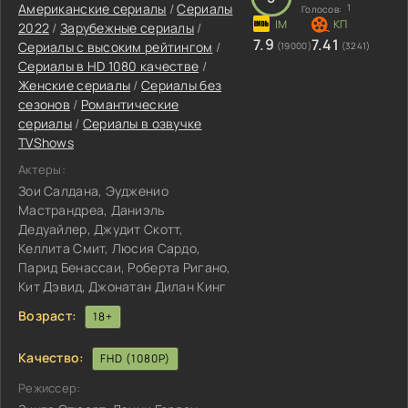
Американские сериалы
/
Сериалы
1
Голосов:
2022
/
Зарубежные сериалы
/
7.9
7.41
Сериалы с высоким рейтингом
/
(19000)
(3241)
Сериалы в HD 1080 качестве
/
Женские сериалы
/
Сериалы без
сезонов
/
Романтические
сериалы
/
Сериалы в озвучке
TVShows
Актеры:
Зои Салдана, Эудженио
Мастрандреа, Даниэль
Дедуайлер, Джудит Скотт,
Келлита Смит, Люсия Сардо,
Парид Бенассаи, Роберта Ригано,
Кит Дэвид, Джонатан Дилан Кинг
Возраст:
18+
Качество:
FHD (1080P)
Режиссер: