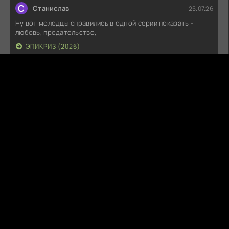
С
Станислав
25.07.26
Ну вот молодцы справились в одной серии показать -
любовь, предательство,
ЭПИКРИЗ (2026)