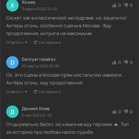
Хомяк
Х
0
0
9 марта 2026 05:40
Сюжет как в классической мелодраме, но зацепило!
Актеры огонь, особенно сцены в Москве. Жду
продолжения, интрига на максимуме.
Ответить
Цитировать
Daniyar Iskakov
D
0
0
23 марта 2026 09:00
Ох, эти сцены в Москве прям ностальгию навеяли.
Актёры огонь, жду продолжения!
Ответить
Цитировать
Даниил Киев
Д
0
0
2 мая 2026 21:20
Отцы реально бесят, но химия между героями 🔥. Топ
за историю про любовь назло судьбе.