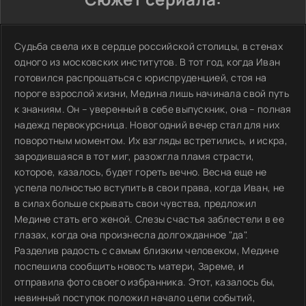
Судьба свела их в сердце российской столицы, в стенах
одного из московских институтов. В тот год, когда Иван
готовился распрощаться с юриспруденцией, стоя на
пороге взрослой жизни, Медина лишь начинала свой путь
к знаниям. Он – уверенный в себе выпускник, она – полная
надежд первокурсница. Новогодний вечер стал для них
поворотным моментом. Их взгляды встретились, и искра,
зародившаяся в тот миг, разожгла пламя страсти,
которое, казалось, будет гореть вечно. Весна еще не
успела полностью вступить в свои права, когда Иван, не
в силах больше скрывать свои чувства, предложил
Медине стать его женой. Слезы счастья заблестели в ее
глазах, когда она произнесла долгожданное "да".
Разделив радость с самым близким человеком, Медине
поспешила сообщить новость матери, Зареме, и
отправила фото своего избранника. Этот, казалось бы,
невинный поступок положил начало цепи событий,