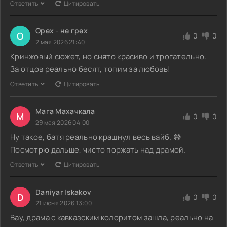
Ответить
Цитировать
Орех - не грех
О
0
0
2 мая 2026 21:40
Кринжовый сюжет, но снято красиво и трогательно.
За отцов реально бесят, топим за любовь!
Ответить
Цитировать
Мага Махачкала
М
0
0
29 мая 2026 04:00
Ну такое, батя реально крашнул весь вайб. 😅
Посмотрю дальше, чисто поржать над драмой.
Ответить
Цитировать
Daniyar Iskakov
D
0
0
21 июня 2026 13:00
Вау, драма с кавказским колоритом зашла, реально на