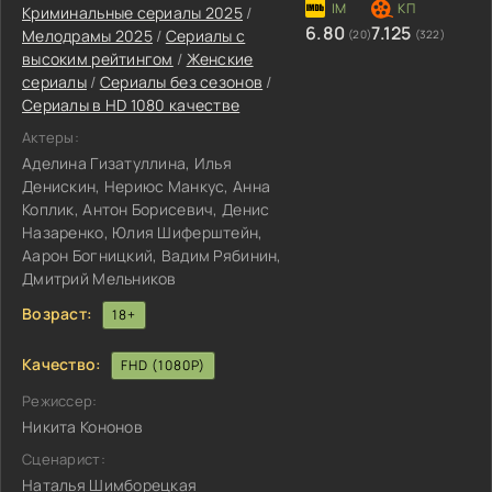
Криминальные сериалы 2025
/
6.80
7.125
Мелодрамы 2025
/
Сериалы с
(20)
(322)
высоким рейтингом
/
Женские
сериалы
/
Сериалы без сезонов
/
Сериалы в HD 1080 качестве
Актеры:
Аделина Гизатуллина, Илья
Денискин, Нериюс Манкус, Анна
Коплик, Антон Борисевич, Денис
Назаренко, Юлия Шиферштейн,
Аарон Богницкий, Вадим Рябинин,
Дмитрий Мельников
Возраст:
18+
Качество:
FHD (1080P)
Режиссер:
Никита Кононов
Сценарист:
Наталья Шимборецкая