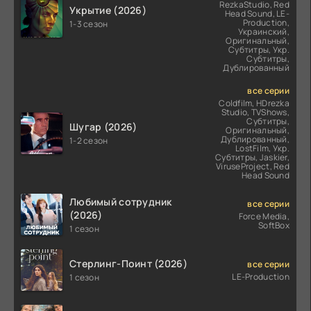
RezkaStudio, Red
Укрытие (2026)
Head Sound, LE-
Production,
1-3 сезон
Украинский,
Оригинальный,
Субтитры, Укр.
Субтитры,
Дублированный
все серии
Coldfilm, HDrezka
Studio, TVShows,
Субтитры,
Шугар (2026)
Оригинальный,
Дублированный,
1-2 сезон
LostFilm, Укр.
Субтитры, Jaskier,
ViruseProject, Red
Head Sound
Любимый сотрудник
все серии
(2026)
Force Media,
SoftBox
1 сезон
Стерлинг-Поинт (2026)
все серии
LE-Production
1 сезон