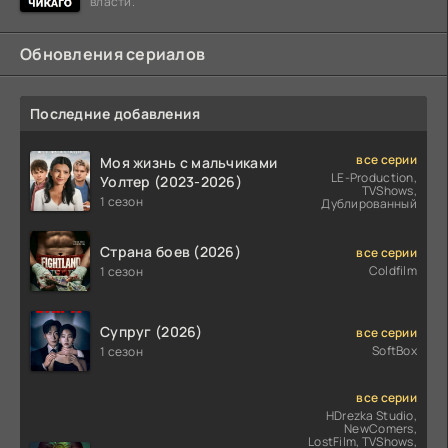
власти.
Обновления сериалов
Последние добавления
все серии
Моя жизнь с мальчиками
LE-Production,
Уолтер (2023-2026)
TVShows,
1 сезон
Дублированный
Страна боев (2026)
все серии
Coldfilm
1 сезон
Супруг (2026)
все серии
SoftBox
1 сезон
все серии
HDrezka Studio,
NewComers,
LostFilm, TVShows,