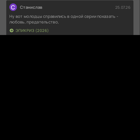
С
Станислав
25.07.26
Ну вот молодцы справились в одной серии показать -
любовь, предательство,
ЭПИКРИЗ (2026)