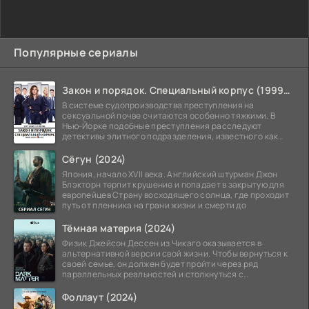
Популярные сериалы
Закон и порядок. Специальный корпус (1999-2026)
В системе судопроизводства преступления на
сексуальной почве считаются особенно тяжкими. В
Нью-Йорке подобные преступления расследуют
детективы элитного подразделения, известного как
Особый отдел.
Сёгун (2024)
Япония, начало XVII века. Английский штурман Джон
Блэкторн терпит крушение и попадает в закрытую для
европейцев Страну восходящего солнца, где проходит
путь от пленника на грани жизни и смерти до
Тёмная материя (2024)
Физик Джейсон Дессен из Чикаго оказывается в
альтернативной версии свой жизни. Чтобы вернуться к
своей семье, он должен будет пройти через ряд
параллельных реальностей и столкнуться с
альтернативной
Фоллаут (2024)