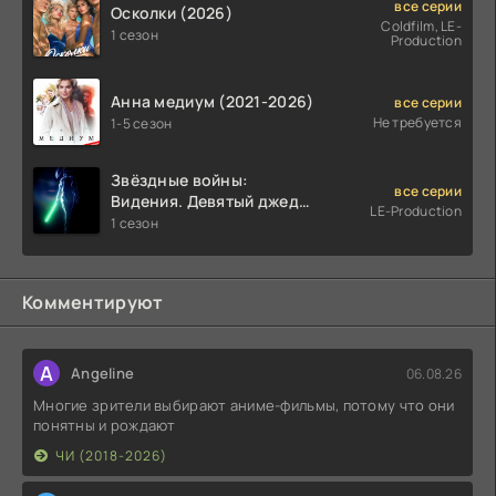
все серии
Осколки (2026)
Coldfilm, LE-
1 сезон
Production
Анна медиум (2021-2026)
все серии
Не требуется
1-5 сезон
Звёздные войны:
все серии
Видения. Девятый джедай
LE-Production
(2026)
1 сезон
Комментируют
A
Angeline
06.08.26
Многие зрители выбирают аниме-фильмы, потому что они
понятны и рождают
ЧИ (2018-2026)