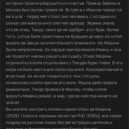
которые грозили разрушить их счастье. Приезд Заремы в
Москву был окутан тревогой. Встреча с Иваном повергла
ее в шок – перед ней стоял сын человека, с которым их
семью связывала многолетняя вражда. Зарема знала,
что ее отец, Тимур, никогда не одобрит этот брак. Более
того, у отца были свои планы на будущее дочери: он хотел
выдать ее замуж за влиятельного знакомого. Но Медина
была непреклонна. Ее сердце принадлежало Ивану, и она
не позволит никому решать ее судьбу. Отказ Медины
подчиниться воле отца вызвал у Тимура бурю гнева. В его
мире не было места для непослушания. Консервативный и
властный, он не мог смириться с тем, что дочь
осмелилась пойти против его воли. Решив действовать
радикально, Тимур приехал в Москву, чтобы силой
вернуть Медину домой, в мир, где ее чувства ничего не
значат.
Вы можете смотреть онлайн сериал Иван да Мадина
(2025) 1 сезон в хорошем качестве FHD (1080p) все серии
подряд на русском языке без регистрации целиком и
полностью бесплатно на сайте Serialy-Novinki.