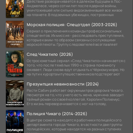
Действие разворачивается в далеком будущем в Лос-
Анджелесе, через сотни лет после ядерной войны,
уничтожившей или сильно видоизменившей все живое
на планете. В подземных убежищах, построенных
Морская полиция: Спецотдел (2003-2026)
Сериал о приключениях команды профессиональных
спецагентов. Их миссия - расследовать преступления,
которые каким-то образом связаны со служащими
морской пехоты. Группу следователей возглавляет
След Чикатило (2026)
Остросюжетный сериал «След Чикатило» начинается с
того, что после тяжёлых 1990-х страна понемногу
оживает. Люди снова едут отдыхать к Чёрному морю. Но
на пути к курортам путешественников подстерегают
Презумпция невиновности (2024)
Расти Сабич работает окружным прокурором в Чикаго.
Несмотря на то, что у него есть жена, мужчина заводит
тайный роман со своей коллегой, Каролин Полхемус.
Его жизнь переворачивается с ног на голову,
Полиция Чикаго (2014-2026)
В центре сюжета находятся работники полицейского
департамента города Чикаго, в частности две группы
полицейских, которые находятся на разных ступенях