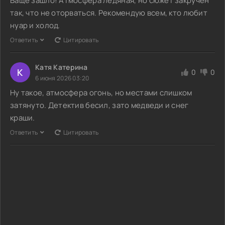
Ваще зашло! Атмосфера ледяная, но сюжет закручен
так, что не оторваться. Рекомендую всем, кто любит
нуар и холод.
Ответить
Цитировать
Катя Катерина
К
0
0
6 июня 2026 03:20
Ну такое, атмосфера огонь, но местами слишком
затянуто. Детектив бесил, зато медведи и снег
краши.
Ответить
Цитировать