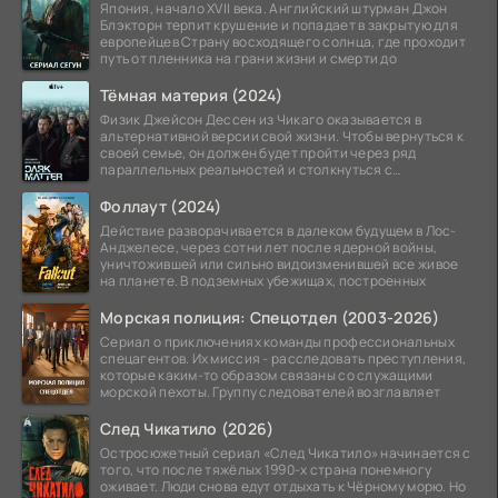
Япония, начало XVII века. Английский штурман Джон
Блэкторн терпит крушение и попадает в закрытую для
европейцев Страну восходящего солнца, где проходит
путь от пленника на грани жизни и смерти до
Тёмная материя (2024)
Физик Джейсон Дессен из Чикаго оказывается в
альтернативной версии свой жизни. Чтобы вернуться к
своей семье, он должен будет пройти через ряд
параллельных реальностей и столкнуться с
альтернативной
Фоллаут (2024)
Действие разворачивается в далеком будущем в Лос-
Анджелесе, через сотни лет после ядерной войны,
уничтожившей или сильно видоизменившей все живое
на планете. В подземных убежищах, построенных
Морская полиция: Спецотдел (2003-2026)
Сериал о приключениях команды профессиональных
спецагентов. Их миссия - расследовать преступления,
которые каким-то образом связаны со служащими
морской пехоты. Группу следователей возглавляет
След Чикатило (2026)
Остросюжетный сериал «След Чикатило» начинается с
того, что после тяжёлых 1990-х страна понемногу
оживает. Люди снова едут отдыхать к Чёрному морю. Но