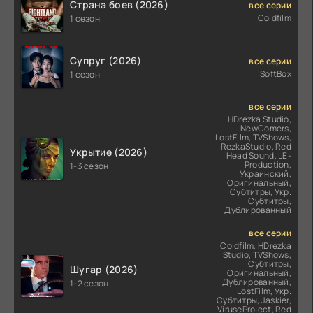
Страна боев (2026)
все серии
Coldfilm
1 сезон
Супруг (2026)
все серии
SoftBox
1 сезон
все серии
HDrezka Studio,
NewComers,
LostFilm, TVShows,
RezkaStudio, Red
Укрытие (2026)
Head Sound, LE-
Production,
1-3 сезон
Украинский,
Оригинальный,
Субтитры, Укр.
Субтитры,
Дублированный
все серии
Coldfilm, HDrezka
Studio, TVShows,
Субтитры,
Шугар (2026)
Оригинальный,
Дублированный,
1-2 сезон
LostFilm, Укр.
Субтитры, Jaskier,
ViruseProject, Red