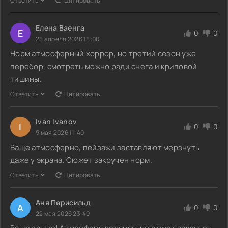
Ответить
Цитировать
Елена Ваенга
Е
0
0
28 апреля 2026 18:00
Норм атмосферный хоррор, но третий сезон уже
перебор, смотреть можно ради снега и криповой
тишины.
Ответить
Цитировать
Ivan Ivanov
I
0
0
9 мая 2026 11:40
Ваще атмосферно, пейзажи заставляют мерзнуть
даже у экрана. Сюжет закручен норм.
Ответить
Цитировать
Аня Перисильд
А
0
0
22 мая 2026 23:40