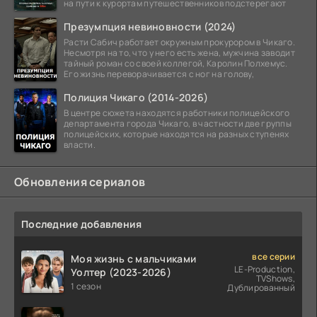
на пути к курортам путешественников подстерегают
Презумпция невиновности (2024)
Расти Сабич работает окружным прокурором в Чикаго.
Несмотря на то, что у него есть жена, мужчина заводит
тайный роман со своей коллегой, Каролин Полхемус.
Его жизнь переворачивается с ног на голову,
Полиция Чикаго (2014-2026)
В центре сюжета находятся работники полицейского
департамента города Чикаго, в частности две группы
полицейских, которые находятся на разных ступенях
власти.
Обновления сериалов
Последние добавления
все серии
Моя жизнь с мальчиками
LE-Production,
Уолтер (2023-2026)
TVShows,
1 сезон
Дублированный