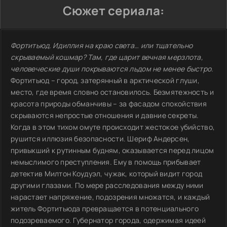
Сюжет сериала:
Фортитьюд. Идиллия на краю света… или тщательно
скрываемый кошмар? Там, где царит вечная мерзлота,
человеческие души покрываются льдом не менее быстро.
Фортитьюд – город, затерянный в арктической глуши,
место, где время словно остановилось. Безмятежность и
красота природы обманчивы – за фасадом спокойствия
скрываются непростые отношения и давние секреты.
Когда в этом тихом омуте происходит жестокое убийство,
рушится иллюзия безопасности. Шериф Андерсен,
привыкший к рутинным будням, оказывается перед лицом
немыслимого преступления. Ему в помощь прибывает
детектив Милтон Коудуэл, чужак, который видит город
другими глазами. По мере расследования между ними
нарастает напряжение, подозрения множатся, и каждый
житель Фортитьюда превращается в потенциального
подозреваемого. Губернатор города, одержимая идеей