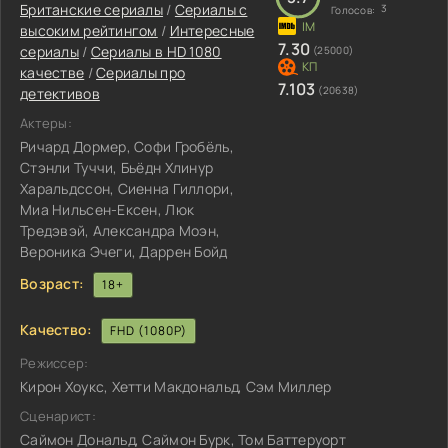
Британские сериалы
/
Сериалы с
3
Голосов:
высоким рейтингом
/
Интересные
7.30
сериалы
/
Сериалы в HD 1080
(25000)
качестве
/
Сериалы про
7.103
(20638)
детективов
Актеры:
Ричард Дормер, Софи Гробёль,
Стэнли Туччи, Бьёдн Хлинур
Харальдссон, Сиенна Гиллори,
Миа Нильсен-Ексен, Люк
Тредэвэй, Александра Моэн,
Вероника Эчеги, Даррен Бойд
Возраст:
18+
Качество:
FHD (1080P)
Режиссер:
Кирон Хоукс, Хетти Макдональд, Сэм Миллер
Сценарист:
Саймон Дональд, Саймон Бурк, Том Баттеруорт