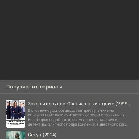
Популярные сериалы
Закон и порядок. Специальный корпус (1999-2026)
В системе судопроизводства преступления на
сексуальной почве считаются особенно тяжкими. В
Нью-Йорке подобные преступления расследуют
детективы элитного подразделения, известного как
Особый отдел.
Сёгун (2024)