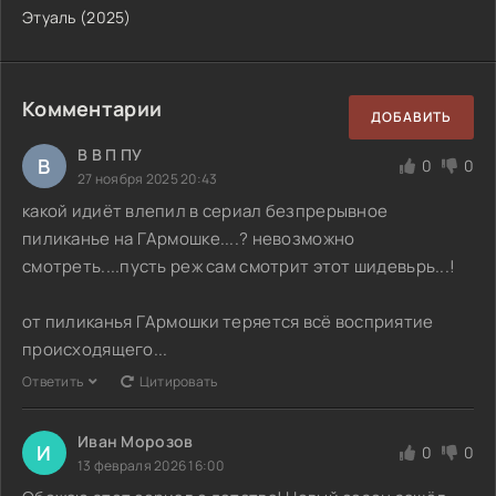
Этуаль (2025)
Комментарии
ДОБАВИТЬ
В В П ПУ
В
0
0
27 ноября 2025 20:43
какой идиёт влепил в сериал безпрерывное
пиликанье на ГАрмошке....? невозможно
смотреть....пусть реж сам смотрит этот шидевьрь...!
от пиликанья ГАрмошки теряется всё восприятие
происходящего...
Ответить
Цитировать
Иван Морозов
И
0
0
13 февраля 2026 16:00