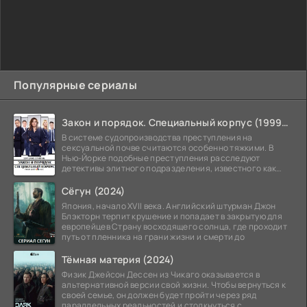
Популярные сериалы
Закон и порядок. Специальный корпус (1999-2026)
В системе судопроизводства преступления на
сексуальной почве считаются особенно тяжкими. В
Нью-Йорке подобные преступления расследуют
детективы элитного подразделения, известного как
Особый отдел.
Сёгун (2024)
Япония, начало XVII века. Английский штурман Джон
Блэкторн терпит крушение и попадает в закрытую для
европейцев Страну восходящего солнца, где проходит
путь от пленника на грани жизни и смерти до
Тёмная материя (2024)
Физик Джейсон Дессен из Чикаго оказывается в
альтернативной версии свой жизни. Чтобы вернуться к
своей семье, он должен будет пройти через ряд
параллельных реальностей и столкнуться с