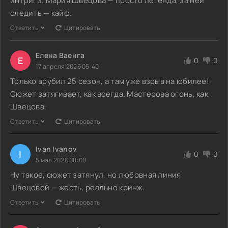
интриги. Мария Швецова — просто легенда, за ней
следить — кайф.
Ответить
Цитировать
Елена Ваенга
Е
0
0
17 апреля 2026 05:40
Только врубил 25 сезон, а там уже взрыв на юбилее!
Сюжет затягивает, как всегда. Мастерова огонь, как
Швецова.
Ответить
Цитировать
Ivan Ivanov
I
0
0
5 мая 2026 08:00
Ну такое, сюжет затянул, но любовная линия
Швецовой — жесть, реально кринж.
Ответить
Цитировать