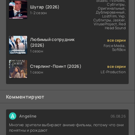
Studio, TVShows,
Субтитры,
Шугар (2026)
Оригинальный,
Дублированный,
1-2 сезон
LostFilm, Укр.
Субтитры, Jaskier,
ViruseProject, Red
Head Sound
Любимый сотрудник
все серии
(2026)
Force Media,
SoftBox
1 сезон
Стерлинг-Поинт (2026)
все серии
LE-Production
1 сезон
Комментируют
A
Angeline
06.08.26
Многие зрители выбирают аниме-фильмы, потому что они
понятны и рождают