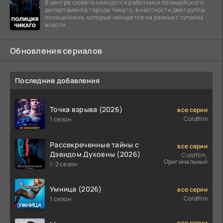
В центре сюжета находятся работники полицейского
департамента города Чикаго, в частности две группы
полицейских, которые находятся на разных ступенях
власти.
Обновления сериалов
Последние добавления
Точка взрыва (2026)
все серии
Coldfilm
1 сезон
Рассекреченные тайны с
все серии
Дэвидом Духовны (2026)
Coldfilm,
Оригинальный
1-2 сезон
Умница (2026)
все серии
Coldfilm
1 сезон
все серии