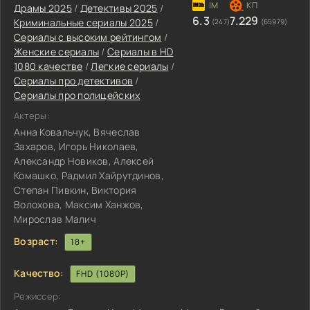
Драмы 2025
/
Детективы 2025
/
6.3
7.229
Криминальные сериалы 2025
/
(247)
(65979)
Сериалы с высоким рейтингом
/
Женские сериалы
/
Сериалы в HD
1080 качестве
/
Легкие сериалы
/
Сериалы про детективов
/
Сериалы про полицейских
Актеры:
Анна Ковальчук, Вячеслав
Захаров, Игорь Николаев,
Александр Новиков, Алексей
Комашко, Радмил Хайрутдинов,
Степан Пивкин, Виктория
Волохова, Максим Ханжов,
Мирослав Малич
Возраст:
18+
Качество:
FHD (1080P)
Режиссер: