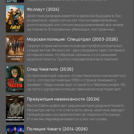
альтернативной
Фоллаут (2024)
Действие разворачивается в далеком будущем в Лос-
Анджелесе, через сотни лет после ядерной войны,
уничтожившей или сильно видоизменившей все живое
на планете. В подземных убежищах, построенных
Морская полиция: Спецотдел (2003-2026)
Сериал о приключениях команды профессиональных
спецагентов. Их миссия - расследовать преступления,
которые каким-то образом связаны со служащими
морской пехоты. Группу следователей возглавляет
След Чикатило (2026)
Остросюжетный сериал «След Чикатило» начинается с
того, что после тяжёлых 1990-х страна понемногу
оживает. Люди снова едут отдыхать к Чёрному морю. Но
на пути к курортам путешественников подстерегают
Презумпция невиновности (2024)
Расти Сабич работает окружным прокурором в Чикаго.
Несмотря на то, что у него есть жена, мужчина заводит
тайный роман со своей коллегой, Каролин Полхемус.
Его жизнь переворачивается с ног на голову,
Полиция Чикаго (2014-2026)