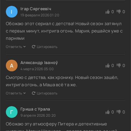
Ігар Сяргеевіч
І
0
0
19 февраля 2026 01:20
Обожаю этот сериал с детства! Новый сезон затянул
с первых минут, интрига огонь. Мария, решайся уже с
парнями
Ответить
Цитировать
Аляксандр Іваноў
А
0
0
4 марта 2026 05:00
Смотрю с детства, как хронику. Новый сезон зашёл,
интрига огонь, а Маша всё та же.
Ответить
Цитировать
Гриша с Урала
Г
0
0
9 апреля 2026 20:20
Обожаю эту атмосферу Питера и детективные