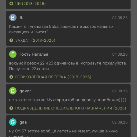
ЧИ (2018-2026)
В
В.
04.08.26
Какая-то туповатая баба, зависает в экстремальных
ситуациях и "висит"
ЗАХВАТ (2019-2026)
Г
Гость Наталья
04.08.26
восьмой сезон 22 и 23 одинаковые. Исправьте пожалуйста.
По сути не 22 серии
ВЕЛИКОЛЕПНАЯ ПЯТЁРКА (2019-2026)
G
govor
02.08.26
не хватило только Мухтара,чтоб он дорогу перебежал))))
ПОДРАЗДЕЛЕНИЕ СПЕЦИАЛЬНОГО НАЗНАЧЕНИЯ (2026)
G
gaa
02.08.26
ну СУ-57 этоже вообще летать не умеет, лучше в кино
снимайся