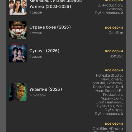
Моя жизнь с мальчиками
LE-Production,
Уолтер (2023-2026)
TVShows,
1 сезон
Дублированный
Страна боев (2026)
все серии
Coldfilm
1 сезон
Супруг (2026)
все серии
SoftBox
1 сезон
все серии
HDrezka Studio,
NewComers,
LostFilm, TVShows,
RezkaStudio, Red
Укрытие (2026)
Head Sound, LE-
Production,
1-3 сезон
Украинский,
Оригинальный,
Субтитры, Укр.
Субтитры,
Дублированный
все серии
Coldfilm, HDrezka