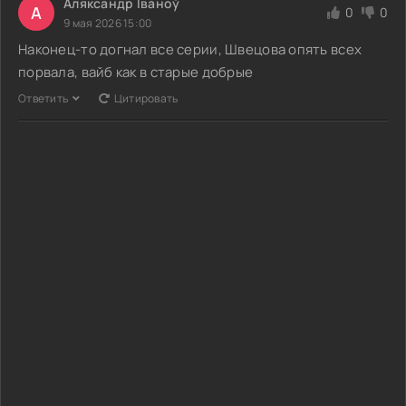
Аляксандр Іваноў
А
0
0
9 мая 2026 15:00
Наконец-то догнал все серии, Швецова опять всех
порвала, вайб как в старые добрые
Ответить
Цитировать