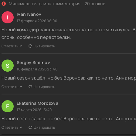
Минимальная длина комментария - 20 знаков.
Ivan Ivanov
I
17 февраля 2026 08:00
Новый командир зашкварила сначала, но потом втянулся. 
огонь, особенно перестрелки.
Ответить
Цитировать
Sergey Smirnov
S
18 февраля 2026 23:40
Новый сезон зашёл, но без Воронова как-то не то. Анна нор
Ответить
Цитировать
Ekaterina Morozova
E
17 марта 2026 15:40
Новый сезон зашёл, но без Воронова как-то не то. Анну по
Ответить
Цитировать