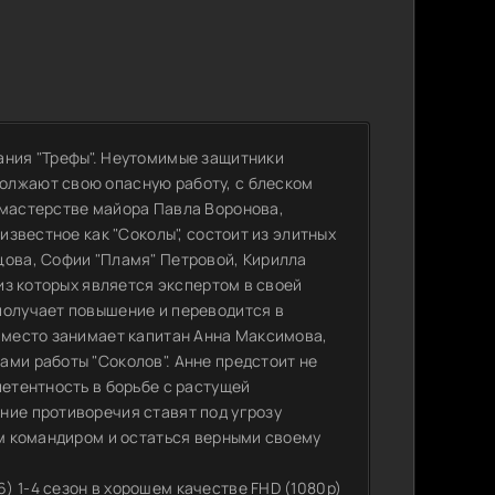
ания "Трефы". Неутомимые защитники
олжают свою опасную работу, с блеском
 мастерстве майора Павла Воронова,
известное как "Соколы", состоит из элитных
цова, Софии "Пламя" Петровой, Кирилла
 из которых является экспертом в своей
получает повышение и переводится в
о место занимает капитан Анна Максимова,
ами работы "Соколов". Анне предстоит не
петентность в борьбе с растущей
ние противоречия ставят под угрозу
ым командиром и остаться верными своему
) 1-4 сезон в хорошем качестве FHD (1080p)