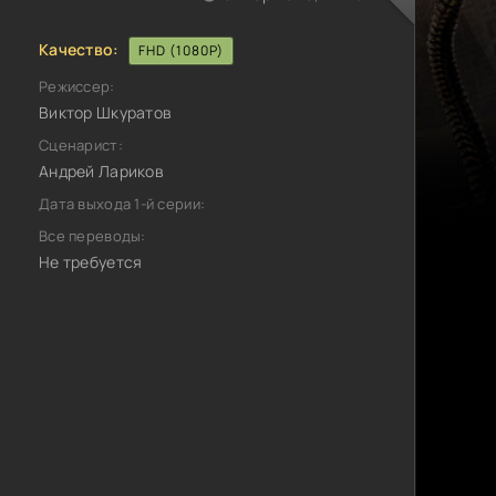
Качество:
FHD (1080P)
Режиссер:
Виктор Шкуратов
Сценарист:
Андрей Лариков
Дата выхода 1-й серии:
Все переводы:
Не требуется