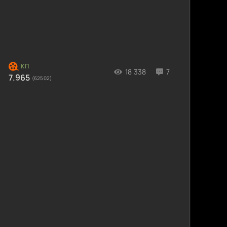
18 338
7
7.965
(62502)