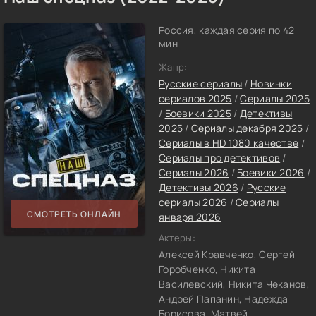
Россия, каждая серия по 42
мин
Жанр:
Русские сериалы
/
Новинки
сериалов 2025
/
Сериалы 2025
/
Боевики 2025
/
Детективы
2025
/
Сериалы декабря 2025
/
Сериалы в HD 1080 качестве
/
Сериалы про детективов
/
Сериалы 2026
/
Боевики 2026
/
Детективы 2026
/
Русские
сериалы 2026
/
Сериалы
СМОТРЕТЬ ОНЛАЙН
января 2026
Актеры:
Алексей Кравченко, Сергей
Горобченко, Никита
Василевский, Никита Чеканов,
Андрей Папанин, Надежда
Борисова, Матвей