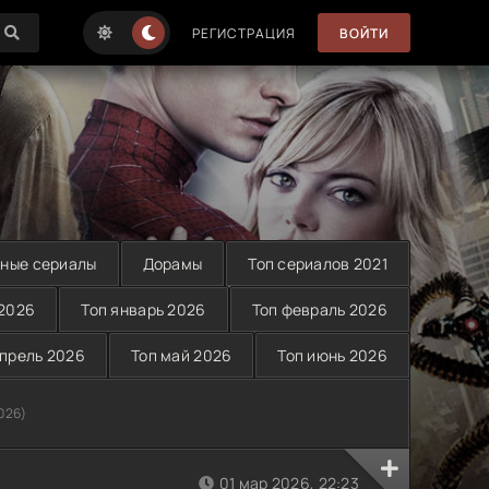
РЕГИСТРАЦИЯ
ВОЙТИ
ные сериалы
Дорамы
Топ сериалов 2021
 2026
Топ январь 2026
Топ февраль 2026
апрель 2026
Топ май 2026
Топ июнь 2026
026)
01 мар 2026, 22:23