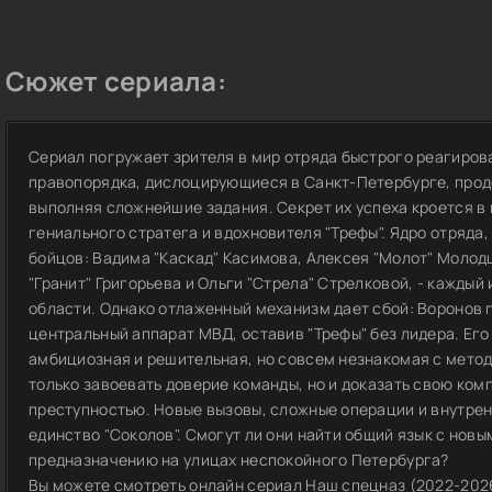
Сюжет сериала:
Сериал погружает зрителя в мир отряда быстрого реагиров
правопорядка, дислоцирующиеся в Санкт-Петербурге, прод
выполняя сложнейшие задания. Секрет их успеха кроется в
гениального стратега и вдохновителя "Трефы". Ядро отряда, 
бойцов: Вадима "Каскад" Касимова, Алексея "Молот" Молод
"Гранит" Григорьева и Ольги "Стрела" Стрелковой, - каждый
области. Однако отлаженный механизм дает сбой: Воронов 
центральный аппарат МВД, оставив "Трефы" без лидера. Ег
амбициозная и решительная, но совсем незнакомая с метод
только завоевать доверие команды, но и доказать свою ком
преступностью. Новые вызовы, сложные операции и внутрен
единство "Соколов". Смогут ли они найти общий язык с нов
предназначению на улицах неспокойного Петербурга?
Вы можете смотреть онлайн сериал Наш спецназ (2022-2026