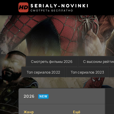
SERIALY-NOVINKI
СМОТРЕТЬ БЕСПЛАТНО
Смотреть фильмы 2026
С высоким рейти
Топ сериалов 2022
Топ сериалов 2023
2026
Жанр
Ещё