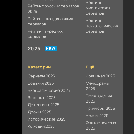
Рейтинг
Рейтинг русских сериалов
мистических
2026
сериалов
Рейтинг скандинавских
Рейтинг
сериалов
психологических
Рейтинг турецких
сериалов
сериалов
2025
Категории
Ещё
Сериалы 2025
Криминал 2025
Боевики 2025
Мелодрамы
2025
Биографические 2025
Приключения
Военные 2025
2025
Детективы 2025
Триллеры 2025
Драмы 2025
Ужасы 2025
Исторические 2025
Фантастические
Комедии 2025
2025