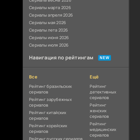
Сериалы весны 2026
Сериалы марта 2026
Сериалы апреля 2026
Сериалы мая 2026
Сериалы лета 2026
Сериалы июня 2026
Сериалы июля 2026
Навигация по рейтингам
Все
Ещё
Рейтинг бразильских
Рейтинг
сериалов
детективных
сериалов
Рейтинг зарубежных
сериалов
Рейтинг
женских
Рейтинг китайских
сериалов
сериалов
Рейтинг
Рейтинг корейских
медицинских
сериалов
сериалов
Рейтинг русских сериалов