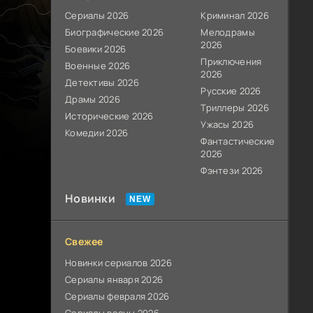
Сериалы 2026
Криминал 2026
Биографические 2026
Мелодрамы
2026
Боевики 2026
Приключения
Военные 2026
2026
Детективы 2026
Русские 2026
Драмы 2026
Триллеры 2026
Исторические 2026
Ужасы 2026
Комедии 2026
Фантастические
2026
Фэнтези 2026
Новинки
Свежее
Новинки сериалов 2026
Сериалы января 2026
Сериалы февраля 2026