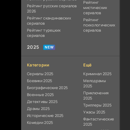
Рейтинг
Рейтинг русских сериалов
мистических
2026
сериалов
Рейтинг скандинавских
Рейтинг
сериалов
психологических
Рейтинг турецких
сериалов
сериалов
2025
Категории
Ещё
Сериалы 2025
Криминал 2025
Боевики 2025
Мелодрамы
2025
Биографические 2025
Приключения
Военные 2025
2025
Детективы 2025
Триллеры 2025
Драмы 2025
Ужасы 2025
Исторические 2025
Фантастические
Комедии 2025
2025