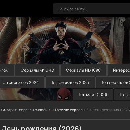
нгом
Сериалы 4K UHD
Сериалы HD 1080
Интерес
Топ сериалов 2024
Топ сериалов 2025
Топ сериалов
Топ март 2026
Топ 
Смотреть сериалы онлайн
»
Русские сериалы
» День рождения (2026
День рождения (2026)