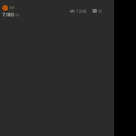
1 245
11
7.180
(5)