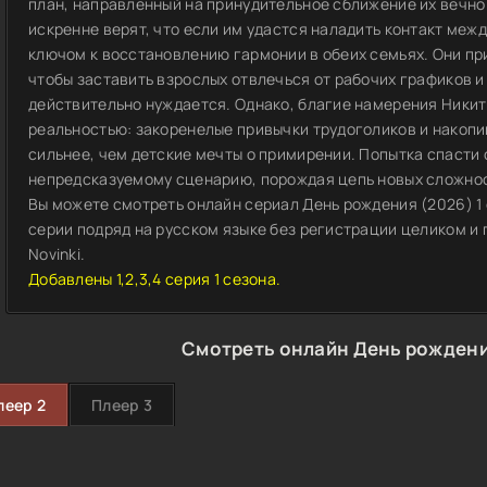
план, направленный на принудительное сближение их вечно
искренне верят, что если им удастся наладить контакт меж
ключом к восстановлению гармонии в обеих семьях. Они п
чтобы заставить взрослых отвлечься от рабочих графиков и 
действительно нуждается. Однако, благие намерения Никит
реальностью: закоренелые привычки трудоголиков и накоп
сильнее, чем детские мечты о примирении. Попытка спасти
непредсказуемому сценарию, порождая цепь новых сложнос
Вы можете смотреть онлайн сериал День рождения (2026) 1 
серии подряд на русском языке без регистрации целиком и п
Novinki.
Добавлены 1,2,3,4 серия 1 сезона.
Смотреть онлайн День рождени
леер 2
Плеер 3