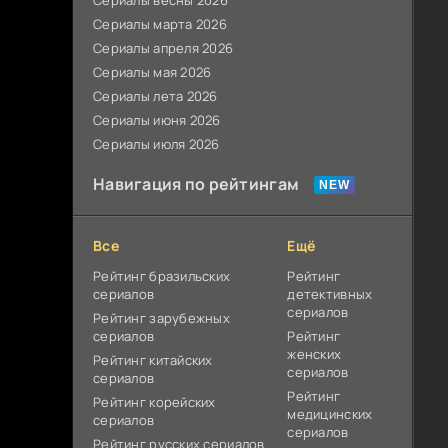
Сериалы весны 2026
Сериалы марта 2026
Сериалы апреля 2026
Сериалы мая 2026
Сериалы лета 2026
Сериалы июня 2026
Сериалы июля 2026
Навигация по рейтингам
Все
Ещё
Рейтинг бразильских
Рейтинг
сериалов
детективных
сериалов
Рейтинг зарубежных
сериалов
Рейтинг
женских
Рейтинг китайских
сериалов
сериалов
Рейтинг
Рейтинг корейских
медицинских
сериалов
сериалов
Рейтинг русских сериалов