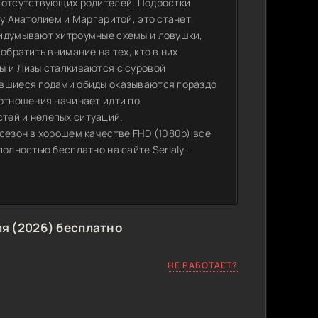
 отсутствующих родителей. Подростки
ду Анатолием и Маргаритой, это станет
ридумывают хитроумные схемы и ловушки,
обратить внимание на тех, кто в них
ы и Лизы сталкиваются с суровой
ившиеся годами обиды оказываются гораздо
 отношения начинает идти по
тей и нелепых ситуаций.
сезон в хорошем качестве FHD (1080p) все
олностью бесплатно на сайте Serialy-
я (2026) бесплатно
НЕ РАБОТАЕТ?