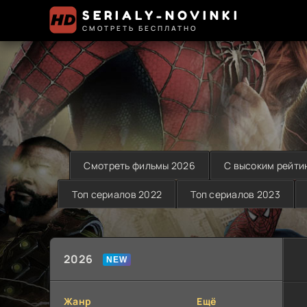
SERIALY-NOVINKI
СМОТРЕТЬ БЕСПЛАТНО
Смотреть фильмы 2026
С высоким рейти
Топ сериалов 2022
Топ сериалов 2023
2026
Жанр
Ещё