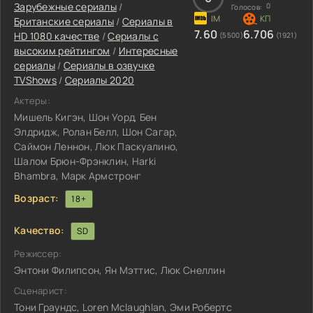
Зарубежные сериалы
/
0
Голосов:
Британские сериалы
/
Сериалы в
7.60
6.706
HD 1080 качестве
/
Сериалы с
(5500)
(1921)
высоким рейтингом
/
Интересные
сериалы
/
Сериалы в озвучке
TVShows
/
Сериалы 2020
Актеры:
Мишель Кигэн, Шон Уорд, Бен
Элдридж, Ролан Белл, Шон Сагар,
Саймон Леннон, Люк Паскуалино,
Шалом Брюн-Фрэнклин, Harki
Bhambra, Марк Армстронг
Возраст:
18+
Качество:
SD
Режиссер:
Энтони Филипсон, Ян Мэттис, Люк Снеллин
Сценарист:
Тони Граундс, Loren Mclaughlan, Эми Робертс