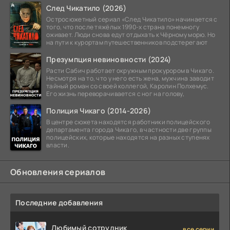
След Чикатило (2026)
Остросюжетный сериал «След Чикатило» начинается с
того, что после тяжёлых 1990-х страна понемногу
оживает. Люди снова едут отдыхать к Чёрному морю. Но
на пути к курортам путешественников подстерегают
Презумпция невиновности (2024)
Расти Сабич работает окружным прокурором в Чикаго.
Несмотря на то, что у него есть жена, мужчина заводит
тайный роман со своей коллегой, Каролин Полхемус.
Его жизнь переворачивается с ног на голову,
Полиция Чикаго (2014-2026)
В центре сюжета находятся работники полицейского
департамента города Чикаго, в частности две группы
полицейских, которые находятся на разных ступенях
власти.
Обновления сериалов
Последние добавления
Любимый сотрудник
все серии