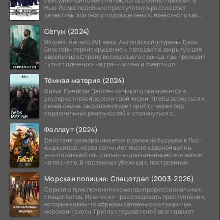
сексуальной почве считаются особенно тяжкими. В
Нью-Йорке подобные преступления расследуют
детективы элитного подразделения, известного как
Особый отдел.
Сёгун (2024)
Япония, начало XVII века. Английский штурман Джон
Блэкторн терпит крушение и попадает в закрытую для
европейцев Страну восходящего солнца, где проходит
путь от пленника на грани жизни и смерти до
Тёмная материя (2024)
Физик Джейсон Дессен из Чикаго оказывается в
альтернативной версии свой жизни. Чтобы вернуться к
своей семье, он должен будет пройти через ряд
параллельных реальностей и столкнуться с
альтернативной
Фоллаут (2024)
Действие разворачивается в далеком будущем в Лос-
Анджелесе, через сотни лет после ядерной войны,
уничтожившей или сильно видоизменившей все живое
на планете. В подземных убежищах, построенных
Морская полиция: Спецотдел (2003-2026)
Сериал о приключениях команды профессиональных
спецагентов. Их миссия - расследовать преступления,
которые каким-то образом связаны со служащими
морской пехоты. Группу следователей возглавляет