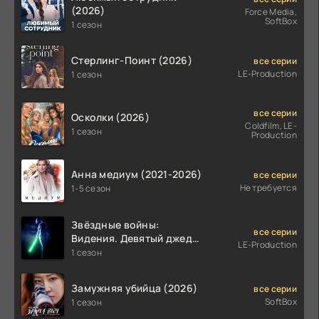
(2026)
Force Media,
SoftBox
1 сезон
Стерлинг-Поинт (2026)
все серии
LE-Production
1 сезон
все серии
Осколки (2026)
Coldfilm, LE-
1 сезон
Production
Анна медиум (2021-2026)
все серии
Не требуется
1-5 сезон
Звёздные войны:
все серии
Видения. Девятый джедай
LE-Production
(2026)
1 сезон
Замужняя убийца (2026)
все серии
SoftBox
1 сезон