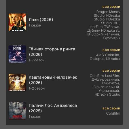
все серии
Dragon Money
Studio, HDrezka
Лаки (2026)
Studio, HDrezka
Studio. 18+,
1 сезон
LostFilm, TVShows,
Дубляж HDrezka St.
18+, Оригинальный,
Субтитры
Тёмная сторона ринга
все серии
(2026)
AMS, Coldfilm,
Octopus, Ultradox
1-7 сезон
все серии
Coldfilm, LostFilm,
Каштановый человечек
Дублированный,
(2026)
Субтитры,
Оригинальный,
1-2 сезон
Украинский,
HDrezka Studio
Палачи Лос‑Анджелеса
все серии
(2025)
Coldfilm
1 сезон