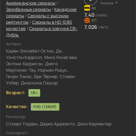
Американские сериалы
/
0
Голосов:
Зарубежные сериалы
/
Канадские
7.40
сериалы
/
Сериалы с высоким
(14000)
рейтингом
/
Сериалы в HD 1080
7.026
(11877)
качестве
/
Сериалы в озвучке СВ-
Дубль
Актеры:
Карен Элизабет Остин, Дж.
Уинстон Кэрролл, Михо Нинагава,
Энтони Харрисон, Диего
Мартинес-Тау, Норман Ридус,
Генри Томас, Бри Тёрнер, Стивен
Уэбер, Джессика Лаундс
Возраст:
18+
Качество:
FHD (1080P)
Режиссер:
Стюарт Гордон, Дарио Ардженто, Джон Карпентер
Сценарист: