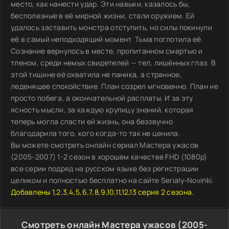
место, как нанести удар. Эти навыки, казалось бы,
бесполезные в её мирной жизни, стали оружием. Ей
удалось заставить монстра отступить, но силы покинули
её в самый неподходящий момент. Тьма поглотила её.
Сознание вернулось в месте, пропитанном смертью и
тленом, среди немых свидетелей — тел, лишённых глаз. В
этой тишине её охватила не паника, а странное,
леденящее спокойствие. План созрел мгновенно. План не
просто побега, а окончательной расплаты. И за эту
ясность мысли, за каждую крупицу знаний, которая
теперь могла спасти ей жизнь, она беззвучно
благодарила того, кого когда-то так не ценила.
Вы можете смотреть онлайн сериал Мастера ужасов
(2005-2007) 1-2 сезон в хорошем качестве FHD (1080p)
все серии подряд на русском языке без регистрации
целиком и полностью бесплатно на сайте Serialy-Novinki.
Добавлены 1,2,3,4,5,6,7,8,9,10,11,12,13 серия 2 сезона.
Смотреть онлайн Мастера ужасов (2005-