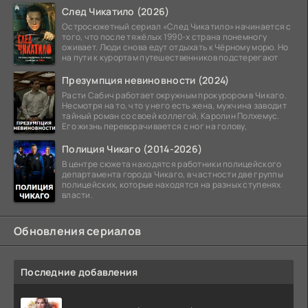
След Чикатило (2026)
Остросюжетный сериал «След Чикатило» начинается с
того, что после тяжёлых 1990-х страна понемногу
оживает. Люди снова едут отдыхать к Чёрному морю. Но
на пути к курортам путешественников подстерегают
Презумпция невиновности (2024)
Расти Сабич работает окружным прокурором в Чикаго.
Несмотря на то, что у него есть жена, мужчина заводит
тайный роман со своей коллегой, Каролин Полхемус.
Его жизнь переворачивается с ног на голову,
Полиция Чикаго (2014-2026)
В центре сюжета находятся работники полицейского
департамента города Чикаго, в частности две группы
полицейских, которые находятся на разных ступенях
власти.
Обновления сериалов
Последние добавления