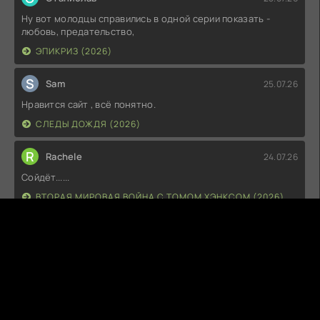
Ну вот молодцы справились в одной серии показать -
любовь, предательство,
ЭПИКРИЗ (2026)
S
Sam
25.07.26
Нравится сайт , всё понятно.
СЛЕДЫ ДОЖДЯ (2026)
R
Rachele
24.07.26
Сойдёт......
ВТОРАЯ МИРОВАЯ ВОЙНА С ТОМОМ ХЭНКСОМ (2026)