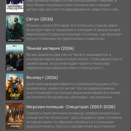
сексуальной почве считаются особенно тяжкими. В
Нью-Йорке подобные преступления расследуют
детективы элитного подразделения, известного как
Особый отдел.
Сёгун (2024)
Япония, начало XVII века. Английский штурман Джон
Блэкторн терпит крушение и попадает в закрытую для
европейцев Страну восходящего солнца, где проходит
путь от пленника на грани жизни и смерти до
Тёмная материя (2024)
Физик Джейсон Дессен из Чикаго оказывается в
альтернативной версии свой жизни. Чтобы вернуться к
своей семье, он должен будет пройти через ряд
параллельных реальностей и столкнуться с
альтернативной
Фоллаут (2024)
Действие разворачивается в далеком будущем в Лос-
Анджелесе, через сотни лет после ядерной войны,
уничтожившей или сильно видоизменившей все живое
на планете. В подземных убежищах, построенных
Морская полиция: Спецотдел (2003-2026)
Сериал о приключениях команды профессиональных
спецагентов. Их миссия - расследовать преступления,
которые каким-то образом связаны со служащими
морской пехоты. Группу следователей возглавляет