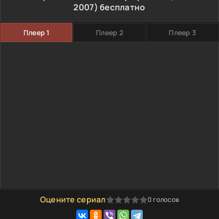
2007) бесплатно
Плеер 1
Плеер 2
Плеер 3
Оцените сериал
0
голосов
0
1
2
3
4
5