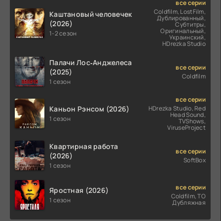
все серии
Coldfilm, LostFilm,
Каштановый человечек
Дублированный,
(2026)
Субтитры,
Оригинальный,
1-2 сезон
Украинский,
HDrezka Studio
Палачи Лос‑Анджелеса
все серии
(2025)
Coldfilm
1 сезон
все серии
Каньон Рэнсом (2026)
HDrezka Studio, Red
Head Sound,
1 сезон
TVShows,
ViruseProject
Квартирная работа
все серии
(2026)
SoftBox
1 сезон
все серии
Яростная (2026)
Coldfilm, ТО
1 сезон
Дубляжная