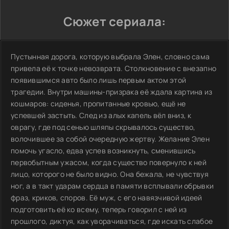
Сюжет сериала:
Пустынная дорога, которую выбрала Элен, словно сама
привела её к точке невозврата. Столкновение с внезапно
появившимся авто было лишь первым актом этой
трагедии. Внутри машины-призрака её ждала картина из
кошмаров: сиденья, пропитанные кровью, ещё не
успевшей застыть. След из алых капель вёл вниз, к
оврагу, где под сенью шляпы скрывалось существо,
волочившее за собой очередную жертву. Желание Элен
помочь угасло, едва успев возникнуть, сменившись
первобытным ужасом, когда существо повернуло к ней
лицо, которого не было видно. Она бежала, не чувствуя
ног, а в такт ударам сердца в памяти всплывали обрывки
фраз, криков, споров. Её муж, с его навязчивой идеей
подготовить её ко всему, теперь говорил с ней из
прошлого, диктуя, как уворачиваться, где искать слабое