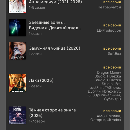
Анна медиум (2021-2026)
все серии
Не требуется
1-5 сезон
Звёздные войны:
все серии
Видения. Девятый джедай
LE-Production
(2026)
1 сезон
Замужняя убийца (2026)
все серии
SoftBox
1 сезон
все серии
Dragon Money
Studio, HDrezka
Лаки (2026)
Studio, HDrezka
Studio. 18+,
1 сезон
LostFilm, TVShows,
Дубляж HDrezka St.
18+, Оригинальный,
Субтитры
Тёмная сторона ринга
все серии
(2026)
AMS, Coldfilm,
Octopus, Ultradox
1-7 сезон