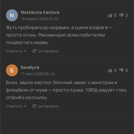
Nastassia Kazlova
N
0
0
19 апреля 2026 20:40
Жуть пробирала до мурашек, а сцена в овраге —
просто огонь. Рекомендую всем любителям
пощекотать нервы.
Ответить
Цитировать
Бамбула
Б
0
0
17 июня 2026 05:40
Блин, зашло жестко! Эпичный замес с монстром и
флешбеки от мужа — просто пушка. 1080p радует глаз,
спасибо за ссылку.
Ответить
Цитировать