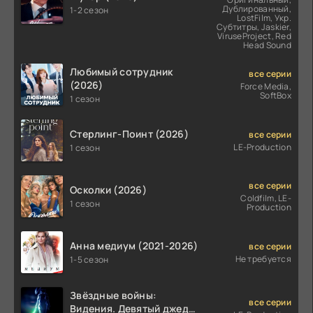
Дублированный,
1-2 сезон
LostFilm, Укр.
Субтитры, Jaskier,
ViruseProject, Red
Head Sound
Любимый сотрудник
все серии
(2026)
Force Media,
SoftBox
1 сезон
Стерлинг-Поинт (2026)
все серии
LE-Production
1 сезон
все серии
Осколки (2026)
Coldfilm, LE-
1 сезон
Production
Анна медиум (2021-2026)
все серии
Не требуется
1-5 сезон
Звёздные войны:
все серии
Видения. Девятый джедай