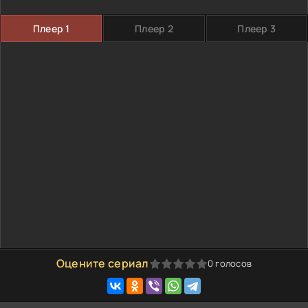
Плеер 1
Плеер 2
Плеер 3
Оцените сериал
0
голосов
0
1
2
3
4
5