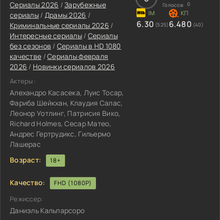
Сериалы 2026
/
Зарубежные
0
Голосов:
сериалы
/
Драмы 2026
/
6.30
6.480
Криминальные сериалы 2026
/
(525)
(40)
Интересные сериалы
/
Сериалы
без сезонов
/
Сериалы в HD 1080
качестве
/
Сериалы февраля
2026
/
Новинки сериалов 2026
Актеры:
Алехандро Касасека, Луис Тосар,
Фариба Шейкхан, Клаудия Салас,
Леонор Уотлинг, Патрисия Вико,
Richard Holmes, Сесар Матео,
Андрес Гертрудикс, Гильермо
Лашерас
Возраст:
18+
Качество:
FHD (1080P)
Режиссер:
Даниэль Кальпарсоро