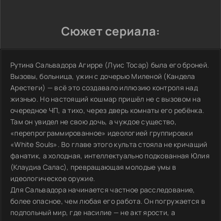
Сюжет сериала:
Рутина Сальвадора Агирре (Луис Тосар) была его броней.
Вызовы, больница, ужин с дочерью Миленой (Кандела
Арестеги) — всё это создавало иллюзию контроля над
жизнью. Но настоящий кошмар пришёл не с вызовом на
очередное ЧП, а тихо, через дверь комнаты его ребёнка.
Там он увидел не свою дочь, а чуждое существо,
«перепрограммированное» идеологией группировки
«White Souls». Во главе этого культа стояла не кричащий
фанатик, а холодная, интеллектуально подкованная Юлия
(Клаудиа Салас), превращающая молодые умы в
идеологическое оружие.
Для Сальвадора начинается частное расследование,
более опасное, чем любая его работа. Он погружается в
подпольный мир, где насилие — не акт ярости, а