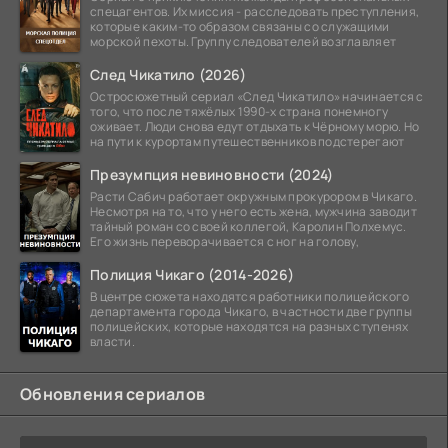
спецагентов. Их миссия - расследовать преступления,
которые каким-то образом связаны со служащими
морской пехоты. Группу следователей возглавляет
След Чикатило (2026)
Остросюжетный сериал «След Чикатило» начинается с
того, что после тяжёлых 1990-х страна понемногу
оживает. Люди снова едут отдыхать к Чёрному морю. Но
на пути к курортам путешественников подстерегают
Презумпция невиновности (2024)
Расти Сабич работает окружным прокурором в Чикаго.
Несмотря на то, что у него есть жена, мужчина заводит
тайный роман со своей коллегой, Каролин Полхемус.
Его жизнь переворачивается с ног на голову,
Полиция Чикаго (2014-2026)
В центре сюжета находятся работники полицейского
департамента города Чикаго, в частности две группы
полицейских, которые находятся на разных ступенях
власти.
Обновления сериалов