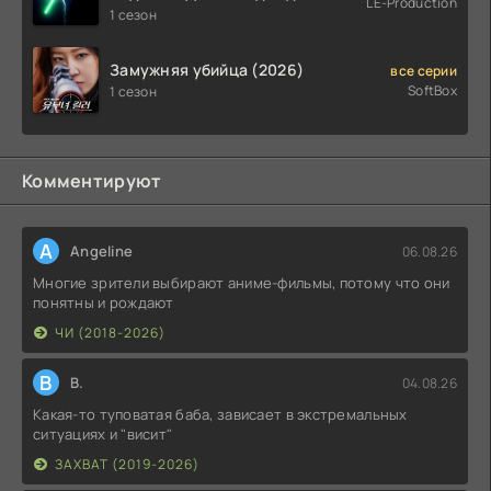
LE-Production
(2026)
1 сезон
Замужняя убийца (2026)
все серии
SoftBox
1 сезон
Комментируют
A
Angeline
06.08.26
Многие зрители выбирают аниме-фильмы, потому что они
понятны и рождают
ЧИ (2018-2026)
В
В.
04.08.26
Какая-то туповатая баба, зависает в экстремальных
ситуациях и "висит"
ЗАХВАТ (2019-2026)