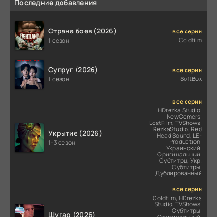
Последние добавления
Страна боев (2026)
все серии
Coldfilm
1 сезон
Супруг (2026)
все серии
SoftBox
1 сезон
все серии
HDrezka Studio,
NewComers,
LostFilm, TVShows,
RezkaStudio, Red
Укрытие (2026)
Head Sound, LE-
Production,
1-3 сезон
Украинский,
Оригинальный,
Субтитры, Укр.
Субтитры,
Дублированный
все серии
Coldfilm, HDrezka
Studio, TVShows,
Субтитры,
Шугар (2026)
Оригинальный,