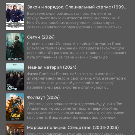
Закон и порядок. Специальный корпус (1999-2026)
В системе судопроизводства преступления на
сексуальной почве считаются особенно тяжкими. В
Нью-Йорке подобные преступления расследуют
детективы элитного подразделения, известного как
Особый отдел.
Сёгун (2024)
Япония, начало XVII века. Английский штурман Джон
Блэкторн терпит крушение и попадает в закрытую для
европейцев Страну восходящего солнца, где проходит
путь от пленника на грани жизни и смерти до
Тёмная материя (2024)
Физик Джейсон Дессен из Чикаго оказывается в
альтернативной версии свой жизни. Чтобы вернуться к
своей семье, он должен будет пройти через ряд
параллельных реальностей и столкнуться с
альтернативной
Фоллаут (2024)
Действие разворачивается в далеком будущем в Лос-
Анджелесе, через сотни лет после ядерной войны,
уничтожившей или сильно видоизменившей все живое
на планете. В подземных убежищах, построенных
Морская полиция: Спецотдел (2003-2026)
Сериал о приключениях команды профессиональных