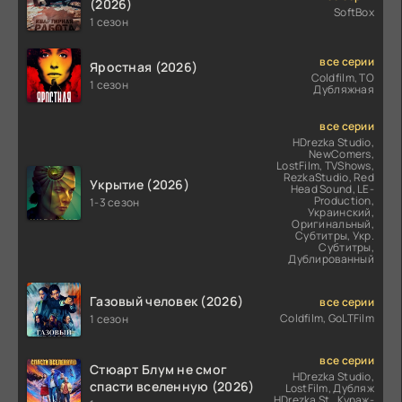
(2026)
SoftBox
1 сезон
все серии
Яростная (2026)
Coldfilm, ТО
1 сезон
Дубляжная
все серии
HDrezka Studio,
NewComers,
LostFilm, TVShows,
RezkaStudio, Red
Укрытие (2026)
Head Sound, LE-
Production,
1-3 сезон
Украинский,
Оригинальный,
Субтитры, Укр.
Субтитры,
Дублированный
Газовый человек (2026)
все серии
Coldfilm, GoLTFilm
1 сезон
все серии
Стюарт Блум не смог
HDrezka Studio,
спасти вселенную (2026)
LostFilm, Дубляж
HDrezka St., Кураж-