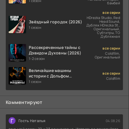
1 сезон
бамбей
все серии
HDrezka Studio, Red
Звёздный городок (2026)
Head Sound,
Дубляж HDrezka St.,
1 сезон
Оригинальный,
Субтитры, ТО
Дубляжная
Рассекреченные тайны с
все серии
Дэвидом Духовны (2026)
Coldfilm,
Оригинальный
1-2 сезон
Величайшие машины
все серии
истории с Дольфом
Coldfilm
Лундгреном (2026)
1 сезон
Комментируют
Г
Гость Наталья
04.08.26