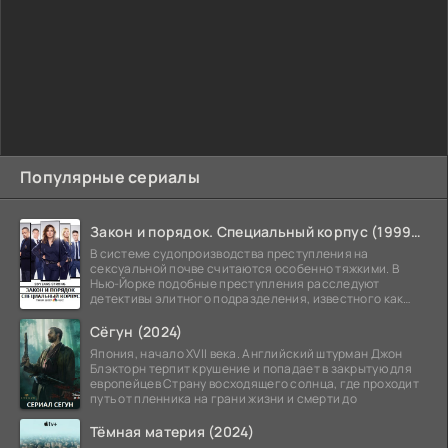
Популярные сериалы
Закон и порядок. Специальный корпус (1999-2026)
В системе судопроизводства преступления на
сексуальной почве считаются особенно тяжкими. В
Нью-Йорке подобные преступления расследуют
детективы элитного подразделения, известного как
Особый отдел.
Сёгун (2024)
Япония, начало XVII века. Английский штурман Джон
Блэкторн терпит крушение и попадает в закрытую для
европейцев Страну восходящего солнца, где проходит
путь от пленника на грани жизни и смерти до
Тёмная материя (2024)