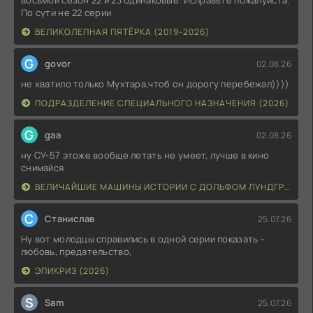
восьмой сезон 22 и 23 одинаковые. Исправьте пожалуйста.
По сути не 22 серии
ВЕЛИКОЛЕПНАЯ ПЯТЁРКА (2019-2026)
G
govor
02.08.26
не хватило только Мухтара,чтоб он дорогу перебежал))))
ПОДРАЗДЕЛЕНИЕ СПЕЦИАЛЬНОГО НАЗНАЧЕНИЯ (2026)
G
gaa
02.08.26
ну СУ-57 этоже вообще летать не умеет, лучше в кино
снимайся
ВЕЛИЧАЙШИЕ МАШИНЫ ИСТОРИИ С ДОЛЬФОМ ЛУНДГРЕНОМ (2026)
С
Станислав
25.07.26
Ну вот молодцы справились в одной серии показать -
любовь, предательство,
ЭПИКРИЗ (2026)
S
Sam
25.07.26