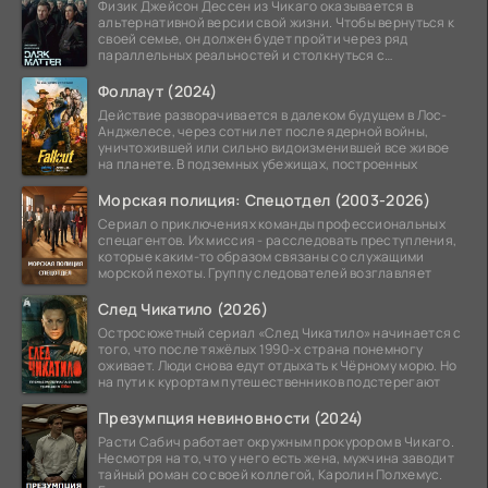
Физик Джейсон Дессен из Чикаго оказывается в
альтернативной версии свой жизни. Чтобы вернуться к
своей семье, он должен будет пройти через ряд
параллельных реальностей и столкнуться с
альтернативной
Фоллаут (2024)
Действие разворачивается в далеком будущем в Лос-
Анджелесе, через сотни лет после ядерной войны,
уничтожившей или сильно видоизменившей все живое
на планете. В подземных убежищах, построенных
Морская полиция: Спецотдел (2003-2026)
Сериал о приключениях команды профессиональных
спецагентов. Их миссия - расследовать преступления,
которые каким-то образом связаны со служащими
морской пехоты. Группу следователей возглавляет
След Чикатило (2026)
Остросюжетный сериал «След Чикатило» начинается с
того, что после тяжёлых 1990-х страна понемногу
оживает. Люди снова едут отдыхать к Чёрному морю. Но
на пути к курортам путешественников подстерегают
Презумпция невиновности (2024)
Расти Сабич работает окружным прокурором в Чикаго.
Несмотря на то, что у него есть жена, мужчина заводит
тайный роман со своей коллегой, Каролин Полхемус.