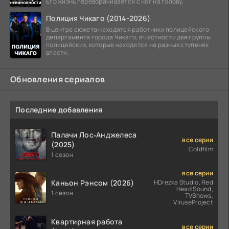
Его жизнь переворачивается с ног на голову,
Полиция Чикаго (2014-2026)
В центре сюжета находятся работники полицейского
департамента города Чикаго, в частности две группы
полицейских, которые находятся на разных ступенях
власти.
Обновления сериалов
Последние добавления
Палачи Лос‑Анджелеса
все серии
(2025)
Coldfilm
1 сезон
все серии
Каньон Рэнсом (2026)
HDrezka Studio, Red
Head Sound,
1 сезон
TVShows,
ViruseProject
Квартирная работа
все серии