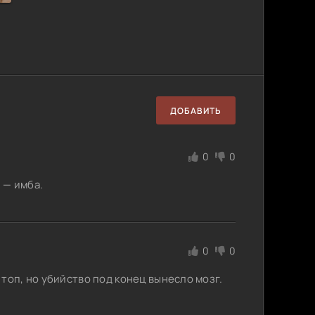
ДОБАВИТЬ
0
0
 — имба.
0
0
топ, но убийство под конец вынесло мозг.