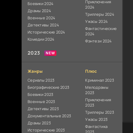
Приключения
Боевики 2024
2024
Драмы 2024
Триллеры 2024
Военные 2024
Ужасы 2024
Детективы 2024
Фантастические
Исторические 2024
2024
Комедии 2024
Фэнтези 2024
2023
Жанры
Плюс
Сериалы 2023
Криминал 2023
Биографические 2023
Мелодрамы
2023
Боевики 2023
Приключения
Военные 2023
2023
Детективы 2023
Триллеры 2023
Документальные 2023
Ужасы 2023
Драмы 2023
Фантастика
60
Исторические 2023
2023