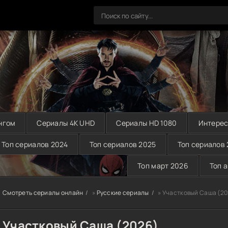
нгом
Сериалы 4K UHD
Сериалы HD 1080
Интерес
Топ сериалов 2024
Топ сериалов 2025
Топ сериалов
Топ март 2026
Топ 
Смотреть сериалы онлайн
»
Русские сериалы
» Участковый Саша (20
Участковый Саша (2026)