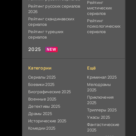
Рейтинг
Рейтинг русских сериалов
мистических
2026
сериалов
Рейтинг скандинавских
Рейтинг
сериалов
психологических
Рейтинг турецких
сериалов
сериалов
2025
Категории
Ещё
Сериалы 2025
Криминал 2025
Боевики 2025
Мелодрамы
2025
Биографические 2025
Приключения
Военные 2025
2025
Детективы 2025
Триллеры 2025
Драмы 2025
Ужасы 2025
Исторические 2025
Фантастические
Комедии 2025
2025