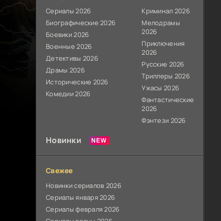
Сериалы 2026
Криминал 2026
Биографические 2026
Мелодрамы
2026
Боевики 2026
Приключения
Военные 2026
2026
Детективы 2026
Русские 2026
Драмы 2026
Триллеры 2026
Исторические 2026
Ужасы 2026
Комедии 2026
Фантастические
2026
Фэнтези 2026
Новинки
Свежее
Новинки сериалов 2026
Сериалы января 2026
Сериалы февраля 2026