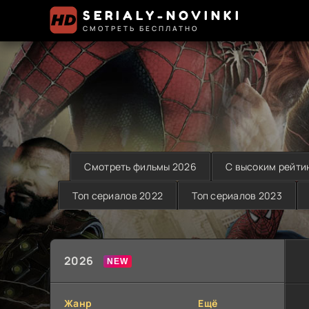
SERIALY-NOVINKI
СМОТРЕТЬ БЕСПЛАТНО
Смотреть фильмы 2026
С высоким рейти
Топ сериалов 2022
Топ сериалов 2023
2026
Жанр
Ещё