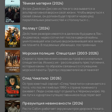
Тёмная материя (2024)
Физик Джейсон Дессен из Чикаго оказывается в
альтернативной версии свой жизни. Чтобы вернуться к
своей семье, он должен будет пройти через ряд
параллельных реальностей и столкнуться с
альтернативной
Фоллаут (2024)
Действие разворачивается в далеком будущем в Лос-
Анджелесе, через сотни лет после ядерной войны,
уничтожившей или сильно видоизменившей все живое
на планете. В подземных убежищах, построенных
Морская полиция: Спецотдел (2003-2026)
Сериал о приключениях команды профессиональных
спецагентов. Их миссия - расследовать преступления,
которые каким-то образом связаны со служащими
морской пехоты. Группу следователей возглавляет
След Чикатило (2026)
Остросюжетный сериал «След Чикатило» начинается с
того, что после тяжёлых 1990-х страна понемногу
оживает. Люди снова едут отдыхать к Чёрному морю. Но
на пути к курортам путешественников подстерегают
Презумпция невиновности (2024)
Расти Сабич работает окружным прокурором в Чикаго.