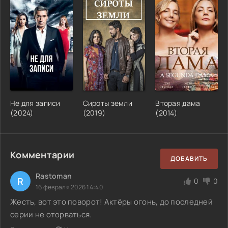
Не для записи
Сироты земли
Вторая дама
(2024)
(2019)
(2014)
Комментарии
ДОБАВИТЬ
Rastoman
R
0
0
16 февраля 2026 14:40
Жесть, вот это поворот! Актёры огонь, до последней
серии не оторваться.