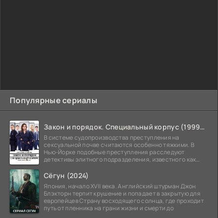
Популярные сериалы
Закон и порядок. Специальный корпус (1999-2026)
В системе судопроизводства преступления на
сексуальной почве считаются особенно тяжкими. В
Нью-Йорке подобные преступления расследуют
детективы элитного подразделения, известного как
Особый отдел.
Сёгун (2024)
Япония, начало XVII века. Английский штурман Джон
Блэкторн терпит крушение и попадает в закрытую для
европейцев Страну восходящего солнца, где проходит
путь от пленника на грани жизни и смерти до