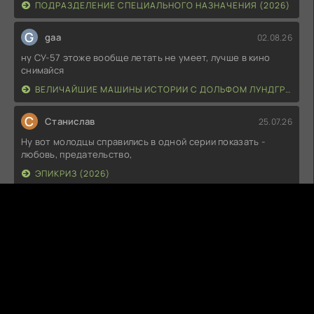
ПОДРАЗДЕЛЕНИЕ СПЕЦИАЛЬНОГО НАЗНАЧЕНИЯ (2026)
G
gaa
02.08.26
ну СУ-57 этоже вообще летать не умеет, лучше в кино
снимайся
ВЕЛИЧАЙШИЕ МАШИНЫ ИСТОРИИ С ДОЛЬФОМ ЛУНДГРЕНОМ (2026)
С
Станислав
25.07.26
Ну вот молодцы справились в одной серии показать -
любовь, предательство,
ЭПИКРИЗ (2026)