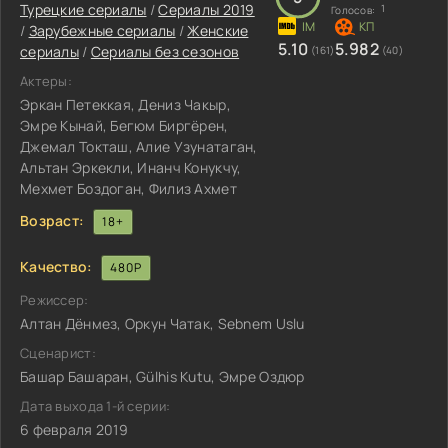
Турецкие сериалы
/
Сериалы 2019
1
Голосов:
/
Зарубежные сериалы
/
Женские
5.10
5.982
сериалы
/
Сериалы без сезонов
(161)
(40)
Актеры:
Эркан Петеккая, Дениз Чакыр,
Эмре Кынай, Бегюм Биргёрен,
Джемал Токташ, Алие Узунатаган,
Альтан Эркекли, Инанч Конукчу,
Мехмет Боздоган, Филиз Ахмет
Возраст:
18+
Качество:
480P
Режиссер:
Алтан Дёнмез, Оркун Чатак, Sebnem Uslu
Сценарист:
Башар Башаран, Gülhis Kutu, Эмре Оздюр
Дата выхода 1-й серии:
6 февраля 2019