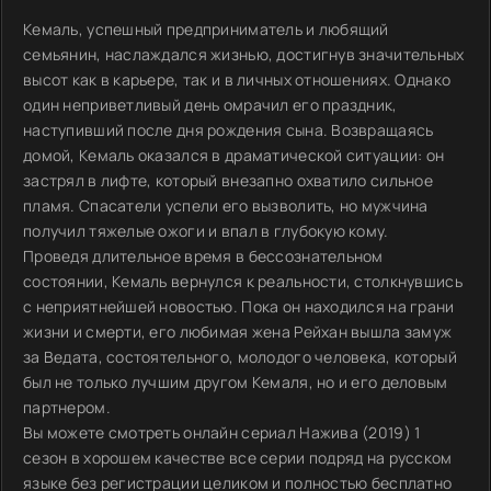
Кемаль, успешный предприниматель и любящий
семьянин, наслаждался жизнью, достигнув значительных
высот как в карьере, так и в личных отношениях. Однако
один неприветливый день омрачил его праздник,
наступивший после дня рождения сына. Возвращаясь
домой, Кемаль оказался в драматической ситуации: он
застрял в лифте, который внезапно охватило сильное
пламя. Спасатели успели его вызволить, но мужчина
получил тяжелые ожоги и впал в глубокую кому.
Проведя длительное время в бессознательном
состоянии, Кемаль вернулся к реальности, столкнувшись
с неприятнейшей новостью. Пока он находился на грани
жизни и смерти, его любимая жена Рейхан вышла замуж
за Ведата, состоятельного, молодого человека, который
был не только лучшим другом Кемаля, но и его деловым
партнером.
Вы можете смотреть онлайн сериал Нажива (2019) 1
сезон в хорошем качестве все серии подряд на русском
языке без регистрации целиком и полностью бесплатно