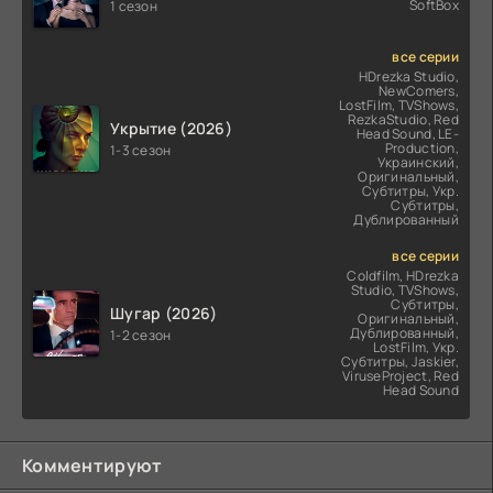
SoftBox
1 сезон
все серии
HDrezka Studio,
NewComers,
LostFilm, TVShows,
RezkaStudio, Red
Укрытие (2026)
Head Sound, LE-
Production,
1-3 сезон
Украинский,
Оригинальный,
Субтитры, Укр.
Субтитры,
Дублированный
все серии
Coldfilm, HDrezka
Studio, TVShows,
Субтитры,
Шугар (2026)
Оригинальный,
Дублированный,
1-2 сезон
LostFilm, Укр.
Субтитры, Jaskier,
ViruseProject, Red
Head Sound
Комментируют