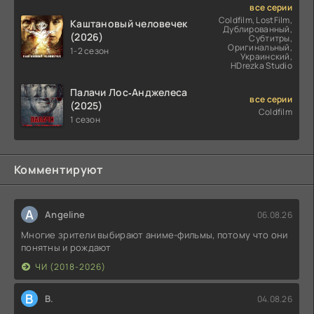
все серии
Coldfilm, LostFilm,
Каштановый человечек
Дублированный,
(2026)
Субтитры,
Оригинальный,
1-2 сезон
Украинский,
HDrezka Studio
Палачи Лос‑Анджелеса
все серии
(2025)
Coldfilm
1 сезон
Комментируют
A
Angeline
06.08.26
Многие зрители выбирают аниме-фильмы, потому что они
понятны и рождают
ЧИ (2018-2026)
В
В.
04.08.26