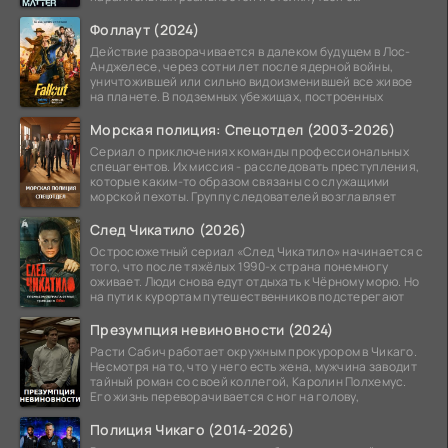
альтернативной
Фоллаут (2024)
Действие разворачивается в далеком будущем в Лос-
Анджелесе, через сотни лет после ядерной войны,
уничтожившей или сильно видоизменившей все живое
на планете. В подземных убежищах, построенных
Морская полиция: Спецотдел (2003-2026)
Сериал о приключениях команды профессиональных
спецагентов. Их миссия - расследовать преступления,
которые каким-то образом связаны со служащими
морской пехоты. Группу следователей возглавляет
След Чикатило (2026)
Остросюжетный сериал «След Чикатило» начинается с
того, что после тяжёлых 1990-х страна понемногу
оживает. Люди снова едут отдыхать к Чёрному морю. Но
на пути к курортам путешественников подстерегают
Презумпция невиновности (2024)
Расти Сабич работает окружным прокурором в Чикаго.
Несмотря на то, что у него есть жена, мужчина заводит
тайный роман со своей коллегой, Каролин Полхемус.
Его жизнь переворачивается с ног на голову,
Полиция Чикаго (2014-2026)