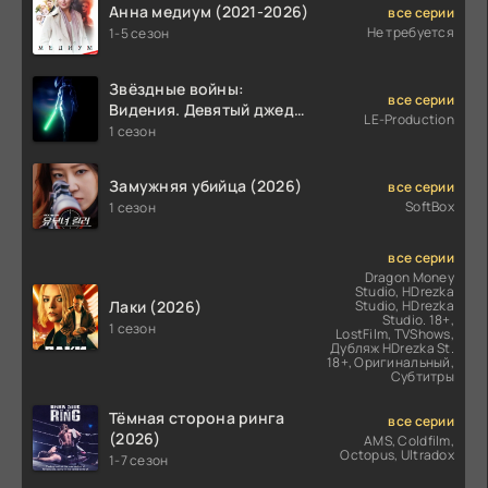
Анна медиум (2021-2026)
все серии
Не требуется
1-5 сезон
Звёздные войны:
все серии
Видения. Девятый джедай
LE-Production
(2026)
1 сезон
Замужняя убийца (2026)
все серии
SoftBox
1 сезон
все серии
Dragon Money
Studio, HDrezka
Лаки (2026)
Studio, HDrezka
Studio. 18+,
1 сезон
LostFilm, TVShows,
Дубляж HDrezka St.
18+, Оригинальный,
Субтитры
Тёмная сторона ринга
все серии
(2026)
AMS, Coldfilm,
Octopus, Ultradox
1-7 сезон