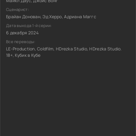
Майкл Даус, Джойс Вонг
Сценарист:
Брайан Донован, Эд Херро, Адриана Маггс
Дата выхода 1-й серии:
6 декабря 2024
Все переводы:
LE-Production, Coldfilm, HDrezka Studio, HDrezka Studio.
18+, Кубик в Кубе