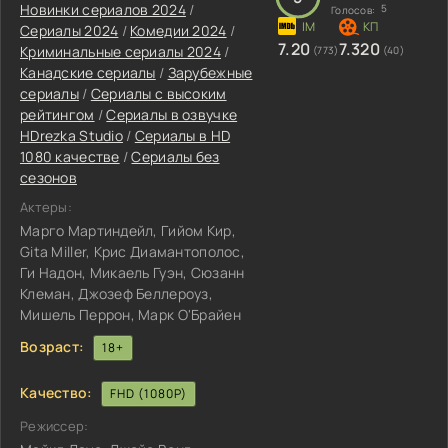
Новинки сериалов 2024
/
5
Голосов:
Сериалы 2024
/
Комедии 2024
/
7.20
7.320
Криминальные сериалы 2024
/
(773)
(40)
Канадские сериалы
/
Зарубежные
сериалы
/
Сериалы с высоким
рейтингом
/
Сериалы в озвучке
HDrezka Studio
/
Сериалы в HD
1080 качестве
/
Сериалы без
сезонов
Актеры:
Марго Мартиндейл, Гийом Кир,
Gita Miller, Крис Диамантополос,
Ги Надон, Микаель Гуэн, Сюзанн
Клеман, Джозеф Беллероуз,
Мишель Перрон, Марк О'Брайен
Возраст:
18+
Качество:
FHD (1080P)
Режиссер: