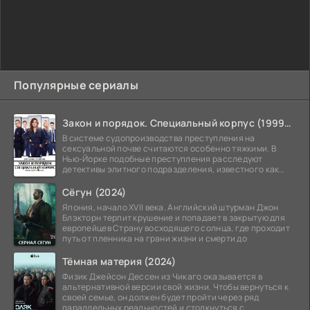
Популярные сериалы
Закон и порядок. Специальный корпус (1999-2026)
В системе судопроизводства преступления на
сексуальной почве считаются особенно тяжкими. В
Нью-Йорке подобные преступления расследуют
детективы элитного подразделения, известного как
Особый отдел.
Сёгун (2024)
Япония, начало XVII века. Английский штурман Джон
Блэкторн терпит крушение и попадает в закрытую для
европейцев Страну восходящего солнца, где проходит
путь от пленника на грани жизни и смерти до
Тёмная материя (2024)
Физик Джейсон Дессен из Чикаго оказывается в
альтернативной версии свой жизни. Чтобы вернуться к
своей семье, он должен будет пройти через ряд
параллельных реальностей и столкнуться с