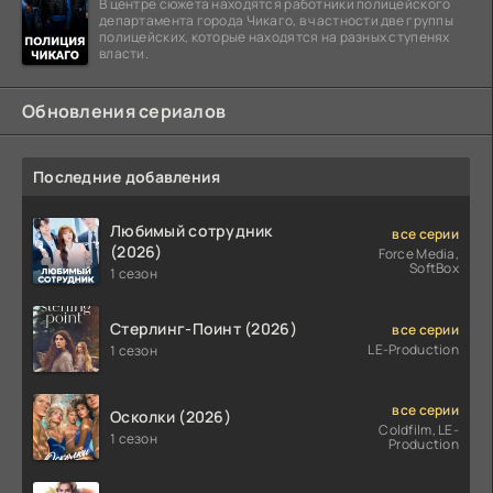
В центре сюжета находятся работники полицейского
департамента города Чикаго, в частности две группы
полицейских, которые находятся на разных ступенях
власти.
Обновления сериалов
Последние добавления
Любимый сотрудник
все серии
(2026)
Force Media,
SoftBox
1 сезон
Стерлинг-Поинт (2026)
все серии
LE-Production
1 сезон
все серии
Осколки (2026)
Coldfilm, LE-
1 сезон
Production