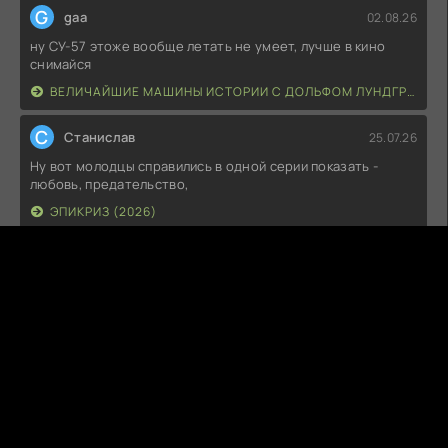
G
gaa
02.08.26
ну СУ-57 этоже вообще летать не умеет, лучше в кино
снимайся
ВЕЛИЧАЙШИЕ МАШИНЫ ИСТОРИИ С ДОЛЬФОМ ЛУНДГРЕНОМ (2026)
С
Станислав
25.07.26
Ну вот молодцы справились в одной серии показать -
любовь, предательство,
ЭПИКРИЗ (2026)