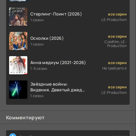
Стерлинг-Поинт (2026)
все серии
LE-Production
1 сезон
все серии
Осколки (2026)
Coldfilm, LE-
1 сезон
Production
Анна медиум (2021-2026)
все серии
Не требуется
1-5 сезон
Звёздные войны:
все серии
Видения. Девятый джедай
LE-Production
(2026)
1 сезон
Комментируют