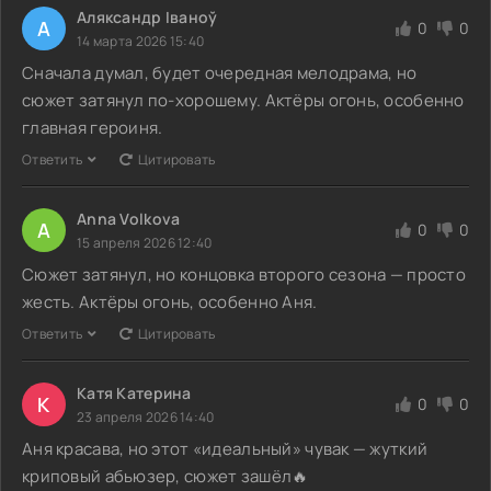
Аляксандр Іваноў
А
0
0
14 марта 2026 15:40
Сначала думал, будет очередная мелодрама, но
сюжет затянул по-хорошему. Актёры огонь, особенно
главная героиня.
Ответить
Цитировать
Anna Volkova
A
0
0
15 апреля 2026 12:40
Сюжет затянул, но концовка второго сезона — просто
жесть. Актёры огонь, особенно Аня.
Ответить
Цитировать
Катя Катерина
К
0
0
23 апреля 2026 14:40
Аня красава, но этот «идеальный» чувак — жуткий
криповый абьюзер, сюжет зашёл🔥