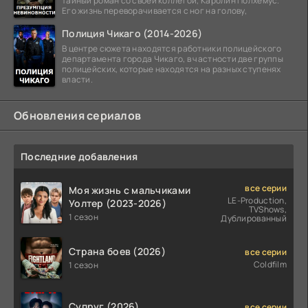
тайный роман со своей коллегой, Каролин Полхемус.
Его жизнь переворачивается с ног на голову,
Полиция Чикаго (2014-2026)
В центре сюжета находятся работники полицейского
департамента города Чикаго, в частности две группы
полицейских, которые находятся на разных ступенях
власти.
Обновления сериалов
Последние добавления
все серии
Моя жизнь с мальчиками
LE-Production,
Уолтер (2023-2026)
TVShows,
1 сезон
Дублированный
Страна боев (2026)
все серии
Coldfilm
1 сезон
Супруг (2026)
все серии