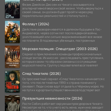
Физик Джейсон Дессен из Чикаго оказывается в
альтернативной версии свой жизни. Чтобы вернуться к
своей семье, он должен будет пройти через ряд
параллельных реальностей и столкнуться с
альтернативной
Фоллаут (2024)
Действие разворачивается в далеком будущем в Лос-
Анджелесе, через сотни лет после ядерной войны,
уничтожившей или сильно видоизменившей все живое
на планете. В подземных убежищах, построенных
Морская полиция: Спецотдел (2003-2026)
Сериал о приключениях команды профессиональных
спецагентов. Их миссия - расследовать преступления,
которые каким-то образом связаны со служащими
морской пехоты. Группу следователей возглавляет
След Чикатило (2026)
Остросюжетный сериал «След Чикатило» начинается с
того, что после тяжёлых 1990-х страна понемногу
оживает. Люди снова едут отдыхать к Чёрному морю. Но
на пути к курортам путешественников подстерегают
Презумпция невиновности (2024)
Расти Сабич работает окружным прокурором в Чикаго.
Несмотря на то, что у него есть жена, мужчина заводит