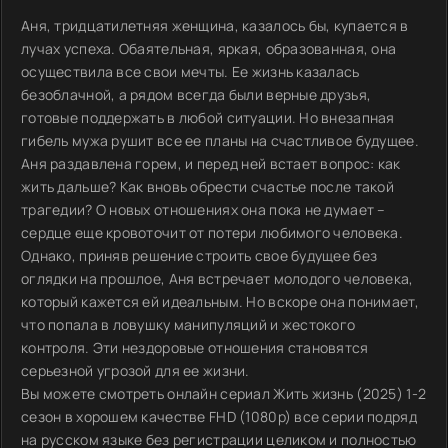
Аня, тридцатилетняя женщина, казалось бы, купается в
лучах успеха. Обаятельная, яркая, образованная, она
осуществила все свои мечты. Ее жизнь казалась
безоблачной, а рядом всегда были верные друзья,
готовые поддержать в любой ситуации. Но внезапная
гибель мужа рушит все ее планы на счастливое будущее.
Аня раздавлена горем, и перед ней встает вопрос: как
жить дальше? Как вновь обрести счастье после такой
трагедии? О новых отношениях она пока не думает –
сердце еще кровоточит от потери любимого человека.
Однако, приняв решение строить свое будущее без
оглядки на прошлое, Аня встречает молодого человека,
который кажется ей идеальным. Но вскоре она понимает,
что попала в ловушку манипуляций и жестокого
контроля. Эти нездоровые отношения становятся
серьезной угрозой для ее жизни.
Вы можете смотреть онлайн сериал Жить жизнь (2025) 1-2
сезон в хорошем качестве FHD (1080p) все серии подряд
на русском языке без регистрации целиком и полностью