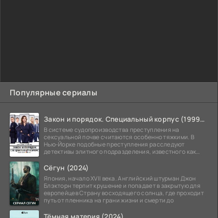
Популярные сериалы
Закон и порядок. Специальный корпус (1999-2026)
В системе судопроизводства преступления на
сексуальной почве считаются особенно тяжкими. В
Нью-Йорке подобные преступления расследуют
детективы элитного подразделения, известного как
Особый отдел.
Сёгун (2024)
Япония, начало XVII века. Английский штурман Джон
Блэкторн терпит крушение и попадает в закрытую для
европейцев Страну восходящего солнца, где проходит
путь от пленника на грани жизни и смерти до
Тёмная материя (2024)