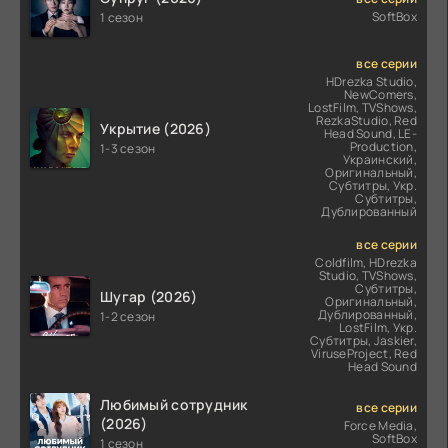
SoftBox
1 сезон
все серии
HDrezka Studio,
NewComers,
LostFilm, TVShows,
RezkaStudio, Red
Укрытие (2026)
Head Sound, LE-
Production,
1-3 сезон
Украинский,
Оригинальный,
Субтитры, Укр.
Субтитры,
Дублированный
все серии
Coldfilm, HDrezka
Studio, TVShows,
Субтитры,
Шугар (2026)
Оригинальный,
Дублированный,
1-2 сезон
LostFilm, Укр.
Субтитры, Jaskier,
ViruseProject, Red
Head Sound
Любимый сотрудник
все серии
(2026)
Force Media,
SoftBox
1 сезон