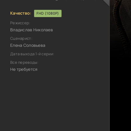
Качество:
FHD (1080P)
Режиссер:
Владислав Николаев
Сценарист:
Елена Соловьева
Дата выхода 1-й серии:
Все переводы:
Не требуется