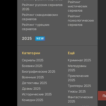
Рейтинг
Рейтинг русских сериалов
мистических
2026
сериалов
Рейтинг скандинавских
Рейтинг
сериалов
психологических
Рейтинг турецких
сериалов
сериалов
2025
Категории
Ещё
Сериалы 2025
Криминал 2025
Боевики 2025
Мелодрамы
2025
Биографические 2025
Приключения
Военные 2025
2025
Детективы 2025
Триллеры 2025
Драмы 2025
Ужасы 2025
Исторические 2025
П
Фантастические
Комедии 2025
2025