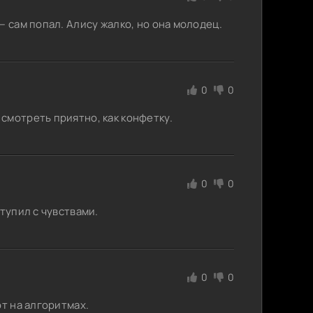
— сам попал. Алису жалко, но она молодец.
0
0
смотреть приятно, как конфетку.
0
0
тупил с чувствами.
0
0
от на алгоритмах.