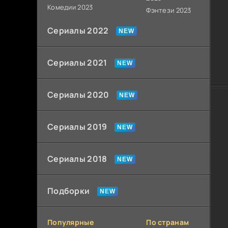
Комедии 2023
Фэнтези 2023
Сериалы 2022
Сериалы 2021
Сериалы 2020
Сериалы 2019
Сериалы 2018
Подборки
Популярные
По странам