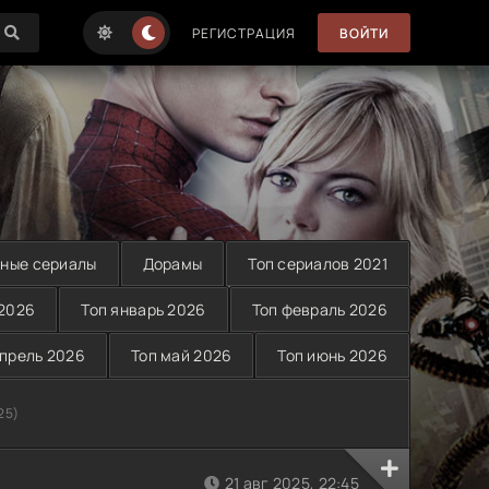
РЕГИСТРАЦИЯ
ВОЙТИ
ные сериалы
Дорамы
Топ сериалов 2021
 2026
Топ январь 2026
Топ февраль 2026
апрель 2026
Топ май 2026
Топ июнь 2026
25)
21 авг 2025, 22:45