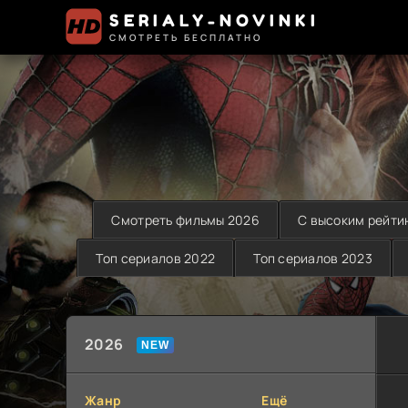
SERIALY-NOVINKI
СМОТРЕТЬ БЕСПЛАТНО
Смотреть фильмы 2026
С высоким рейти
Топ сериалов 2022
Топ сериалов 2023
2026
Жанр
Ещё