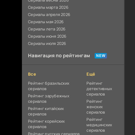
Сериалы весны 2026
Сериалы марта 2026
Сериалы апреля 2026
Сериалы мая 2026
Сериалы лета 2026
Сериалы июня 2026
Сериалы июля 2026
Навигация по рейтингам
Все
Ещё
Рейтинг бразильских
Рейтинг
сериалов
детективных
сериалов
Рейтинг зарубежных
сериалов
Рейтинг
женских
Рейтинг китайских
сериалов
сериалов
Рейтинг
Рейтинг корейских
медицинских
сериалов
сериалов
Рейтинг русских сериалов