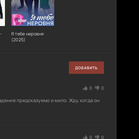
-
Я тебе неровня
(2025)
ДОБАВИТЬ
0
0
дение предсказуемо и мило. Жду, когда он
0
0