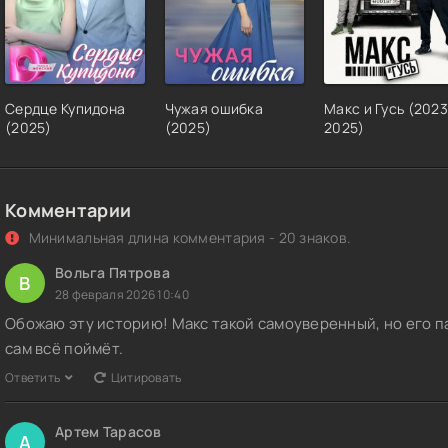
Сердце Купидона
Чужая ошибка
Макс и Гусь (2023
(2025)
(2025)
2025)
Комментарии
Минимальная длина комментария - 20 знаков.
Вольга Пятрова
В
28 февраля 2026 10:40
Обожаю эту историю! Макс такой самоуверенный, но его па
сам всё поймёт.
Ответить
Цитировать
Артем Тарасов
А