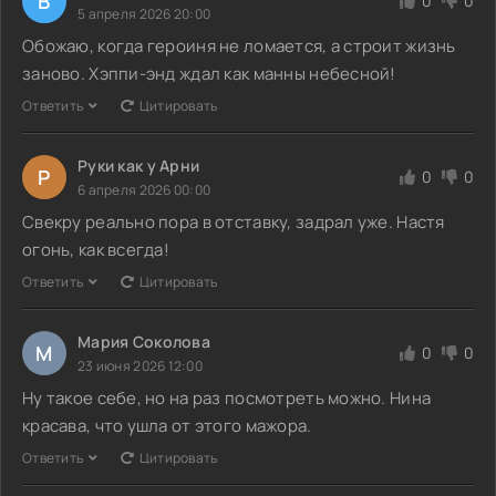
В
0
0
5 апреля 2026 20:00
Обожаю, когда героиня не ломается, а строит жизнь
заново. Хэппи-энд ждал как манны небесной!
Ответить
Цитировать
Руки как у Арни
Р
0
0
6 апреля 2026 00:00
Свекру реально пора в отставку, задрал уже. Настя
огонь, как всегда!
Ответить
Цитировать
Мария Соколова
М
0
0
23 июня 2026 12:00
Ну такое себе, но на раз посмотреть можно. Нина
красава, что ушла от этого мажора.
Ответить
Цитировать