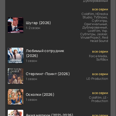
Дублированный
все серии
Coldfilm, HDrezka
Studio, TVShows,
Субтитры,
Шугар (2026)
Оригинальный,
Дублированный,
1-2 сезон
LostFilm, Укр.
Субтитры, Jaskier,
ViruseProject, Red
Head Sound
Любимый сотрудник
все серии
(2026)
Force Media,
SoftBox
1 сезон
Стерлинг-Поинт (2026)
все серии
LE-Production
1 сезон
все серии
Осколки (2026)
Coldfilm, LE-
1 сезон
Production
Анна медиум (2021-2026)
все серии