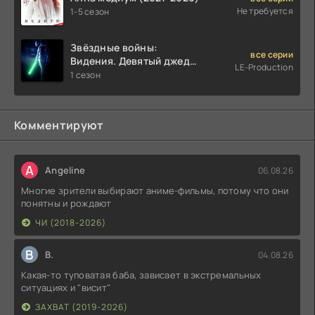
Не требуется
1-5 сезон
Звёздные войны:
все серии
Видения. Девятый джедай
LE-Production
(2026)
1 сезон
Комментируют
A
Angeline
06.08.26
Многие зрители выбирают аниме-фильмы, потому что они
понятны и рождают
ЧИ (2018-2026)
В
В.
04.08.26
Какая-то туповатая баба, зависает в экстремальных
ситуациях и "висит"
ЗАХВАТ (2019-2026)