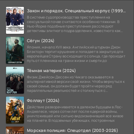
Закон и порядок. Специальный корпус (1999-2026)
В системе судопроизводства преступления на
сексуальной почве считаются особенно тяжкими. В
Нью-Йорке подобные преступления расследуют
детективы элитного подразделения, известного как
Особый отдел.
Сёгун (2024)
Япония, начало XVII века. Английский штурман Джон
Блэкторн терпит крушение и попадает в закрытую для
европейцев Страну восходящего солнца, где проходит
путь от пленника на грани жизни и смерти до
Тёмная материя (2024)
Физик Джейсон Дессен из Чикаго оказывается в
альтернативной версии свой жизни. Чтобы вернуться к
своей семье, он должен будет пройти через ряд
параллельных реальностей и столкнуться с
альтернативной
Фоллаут (2024)
Действие разворачивается в далеком будущем в Лос-
Анджелесе, через сотни лет после ядерной войны,
уничтожившей или сильно видоизменившей все живое
на планете. В подземных убежищах, построенных
Морская полиция: Спецотдел (2003-2026)