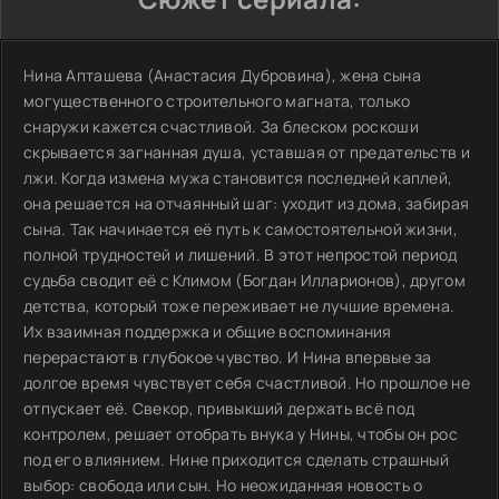
Нина Апташева (Анастасия Дубровина), жена сына
могущественного строительного магната, только
снаружи кажется счастливой. За блеском роскоши
скрывается загнанная душа, уставшая от предательств и
лжи. Когда измена мужа становится последней каплей,
она решается на отчаянный шаг: уходит из дома, забирая
сына. Так начинается её путь к самостоятельной жизни,
полной трудностей и лишений. В этот непростой период
судьба сводит её с Климом (Богдан Илларионов), другом
детства, который тоже переживает не лучшие времена.
Их взаимная поддержка и общие воспоминания
перерастают в глубокое чувство. И Нина впервые за
долгое время чувствует себя счастливой. Но прошлое не
отпускает её. Свекор, привыкший держать всё под
контролем, решает отобрать внука у Нины, чтобы он рос
под его влиянием. Нине приходится сделать страшный
выбор: свобода или сын. Но неожиданная новость о