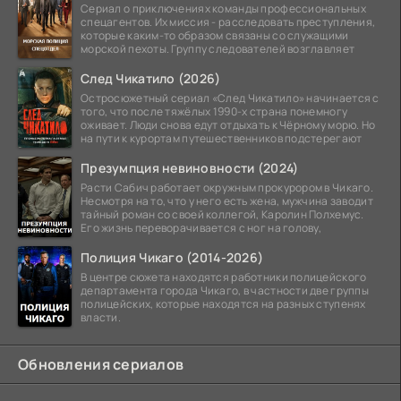
Сериал о приключениях команды профессиональных
спецагентов. Их миссия - расследовать преступления,
которые каким-то образом связаны со служащими
морской пехоты. Группу следователей возглавляет
След Чикатило (2026)
Остросюжетный сериал «След Чикатило» начинается с
того, что после тяжёлых 1990-х страна понемногу
оживает. Люди снова едут отдыхать к Чёрному морю. Но
на пути к курортам путешественников подстерегают
Презумпция невиновности (2024)
Расти Сабич работает окружным прокурором в Чикаго.
Несмотря на то, что у него есть жена, мужчина заводит
тайный роман со своей коллегой, Каролин Полхемус.
Его жизнь переворачивается с ног на голову,
Полиция Чикаго (2014-2026)
В центре сюжета находятся работники полицейского
департамента города Чикаго, в частности две группы
полицейских, которые находятся на разных ступенях
власти.
Обновления сериалов