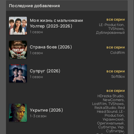
Последние добавления
все серии
Моя жизнь с мальчиками
LE-Production,
Уолтер (2023-2026)
TVShows,
1 сезон
Дублированный
Страна боев (2026)
все серии
Coldfilm
1 сезон
Супруг (2026)
все серии
SoftBox
1 сезон
все серии
HDrezka Studio,
NewComers,
LostFilm, TVShows,
RezkaStudio, Red
Укрытие (2026)
Head Sound, LE-
Production,
1-3 сезон
Украинский,
Оригинальный,
Субтитры, Укр.
Субтитры,