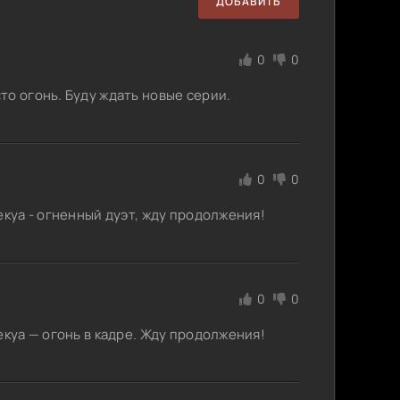
ДОБАВИТЬ
0
0
то огонь. Буду ждать новые серии.
0
0
екуа - огненный дуэт, жду продолжения!
0
0
екуа — огонь в кадре. Жду продолжения!