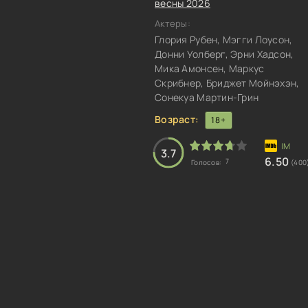
весны 2026
Актеры:
Глория Рубен, Мэгги Лоусон,
Донни Уолберг, Эрни Хадсон,
Мика Амонсен, Маркус
Скрибнер, Бриджет Мойнэхэн,
Сонекуа Мартин-Грин
Возраст:
18+
3.7
6.50
7
Голосов:
(400