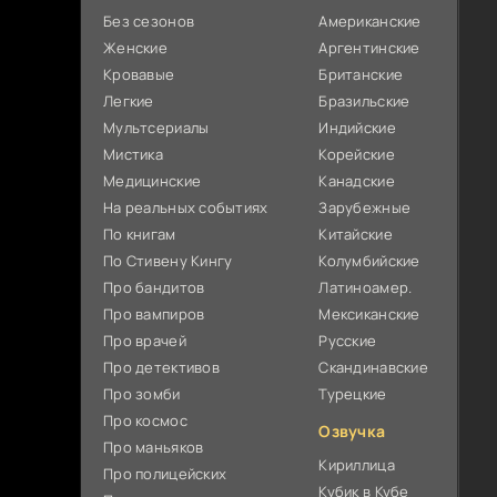
Без сезонов
Американские
Женские
Аргентинские
Кровавые
Британские
Легкие
Бразильские
Мультсериалы
Индийские
Мистика
Корейские
Медицинские
Канадские
На реальных событиях
Зарубежные
По книгам
Китайские
По Стивену Кингу
Колумбийские
Про бандитов
Латиноамер.
Про вампиров
Мексиканские
Про врачей
Русские
Про детективов
Скандинавские
Про зомби
Турецкие
Про космос
Озвучка
Про маньяков
Кириллица
Про полицейских
Кубик в Кубе