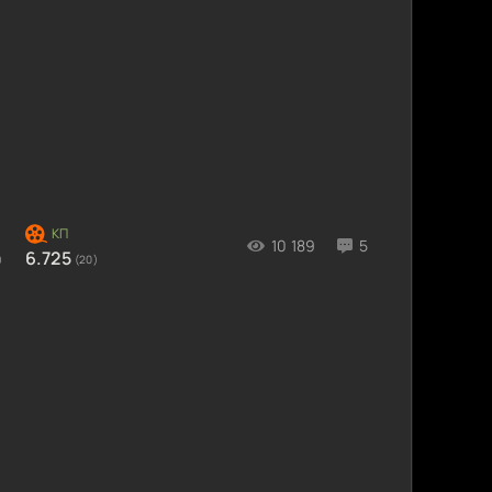
10 189
5
6.725
)
(20)