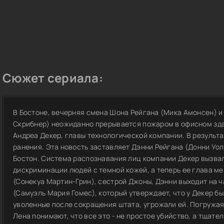
Сюжет сериала:
В Бостоне, вечерняя смена Шона Рейгана (Мика Амонсен) и
Скрибнер) неожиданно прерывается пожаром в офисном зда
Андреа Декер, главы технологической компании. В результ
ранения. Эта новость заставляет Дэнни Рейгана (Донни Уо
Бостон. Система распознавания лиц компании Декер вызва
дискриминации людей с темной кожей, а теперь ее глава м
(Сонекуа Мартин-Грин), сестрой Джоны, Дэнни выходит на 
(Самуэль Мария Гомес), который утверждает, что у Декер б
уволенные после сокращения штата, угрожали ей. Погружаяс
Лена понимают, что все это - не простое убийство, а тща