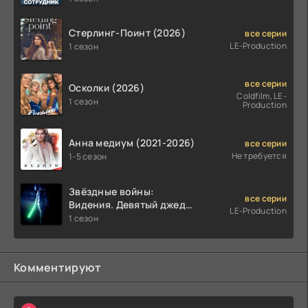
Стерлинг-Поинт (2026)
все серии
LE-Production
1 сезон
все серии
Осколки (2026)
Coldfilm, LE-
1 сезон
Production
Анна медиум (2021-2026)
все серии
Не требуется
1-5 сезон
Звёздные войны:
все серии
Видения. Девятый джедай
LE-Production
(2026)
1 сезон
Комментируют