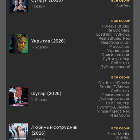
все серии
SoftBox
1 сезон
все серии
HDrezka Studio,
NewComers,
LostFilm, TVShows,
RezkaStudio, Red
Укрытие (2026)
Head Sound, LE-
Production,
1-3 сезон
Украинский,
Оригинальный,
Субтитры, Укр.
Субтитры,
Дублированный
все серии
Coldfilm, HDrezka
Studio, TVShows,
Субтитры,
Шугар (2026)
Оригинальный,
Дублированный,
1-2 сезон
LostFilm, Укр.
Субтитры, Jaskier,
ViruseProject, Red
Head Sound
Любимый сотрудник
все серии
(2026)
Force Media,
SoftBox
1 сезон