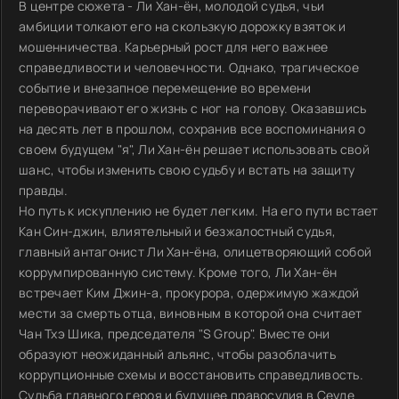
В центре сюжета - Ли Хан-ён, молодой судья, чьи
амбиции толкают его на скользкую дорожку взяток и
мошенничества. Карьерный рост для него важнее
справедливости и человечности. Однако, трагическое
событие и внезапное перемещение во времени
переворачивают его жизнь с ног на голову. Оказавшись
на десять лет в прошлом, сохранив все воспоминания о
своем будущем "я", Ли Хан-ён решает использовать свой
шанс, чтобы изменить свою судьбу и встать на защиту
правды.
Но путь к искуплению не будет легким. На его пути встает
Кан Син-джин, влиятельный и безжалостный судья,
главный антагонист Ли Хан-ёна, олицетворяющий собой
коррумпированную систему. Кроме того, Ли Хан-ён
встречает Ким Джин-а, прокурора, одержимую жаждой
мести за смерть отца, виновным в которой она считает
Чан Тхэ Шика, председателя "S Group". Вместе они
образуют неожиданный альянс, чтобы разоблачить
коррупционные схемы и восстановить справедливость.
Судьба главного героя и будущее правосудия в Сеуле