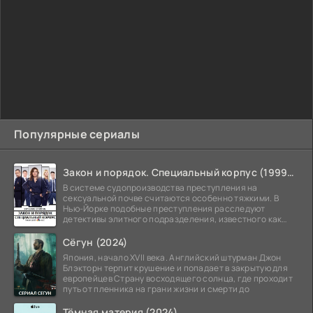
Популярные сериалы
Закон и порядок. Специальный корпус (1999-2026)
В системе судопроизводства преступления на
сексуальной почве считаются особенно тяжкими. В
Нью-Йорке подобные преступления расследуют
детективы элитного подразделения, известного как
Особый отдел.
Сёгун (2024)
Япония, начало XVII века. Английский штурман Джон
Блэкторн терпит крушение и попадает в закрытую для
европейцев Страну восходящего солнца, где проходит
путь от пленника на грани жизни и смерти до
Тёмная материя (2024)