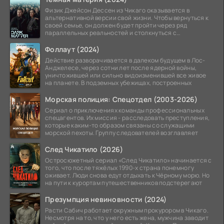
Физик Джейсон Дессен из Чикаго оказывается в
альтернативной версии свой жизни. Чтобы вернуться к
своей семье, он должен будет пройти через ряд
параллельных реальностей и столкнуться с
альтернативной
Фоллаут (2024)
Действие разворачивается в далеком будущем в Лос-
Анджелесе, через сотни лет после ядерной войны,
уничтожившей или сильно видоизменившей все живое
на планете. В подземных убежищах, построенных
Морская полиция: Спецотдел (2003-2026)
Сериал о приключениях команды профессиональных
спецагентов. Их миссия - расследовать преступления,
которые каким-то образом связаны со служащими
морской пехоты. Группу следователей возглавляет
След Чикатило (2026)
Остросюжетный сериал «След Чикатило» начинается с
того, что после тяжёлых 1990-х страна понемногу
оживает. Люди снова едут отдыхать к Чёрному морю. Но
на пути к курортам путешественников подстерегают
Презумпция невиновности (2024)
Расти Сабич работает окружным прокурором в Чикаго.
Несмотря на то, что у него есть жена, мужчина заводит