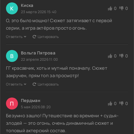
Киска
К
0
0
23 марта 2026 15:40
О, это было мощно! Сюжет затягивает с первой
серии, а игра актёров просто огонь.
Ответить
Цитировать
Вольга Пятрова
В
0
0
22 апреля 2026 11:00
ГГ красавчик, хоть и мутный поначалу. Сюжет
закручен, прям топ за просмотр!
Ответить
Цитировать
Пердман
П
0
0
5 мая 2026 08:20
Безумно зашло! Путешествие во времени + судья-
злодей — это огонь, очень динамичный сюжет и
топовый актерский состав.