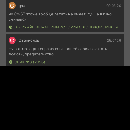
G
gaa
02.08.26
ну СУ-57 этоже вообще летать не умеет, лучше в кино
снимайся
ВЕЛИЧАЙШИЕ МАШИНЫ ИСТОРИИ С ДОЛЬФОМ ЛУНДГРЕНОМ (2026)
С
Станислав
25.07.26
Ну вот молодцы справились в одной серии показать -
любовь, предательство,
ЭПИКРИЗ (2026)