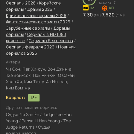
Сериалы 2026
/
Корейские
7
Голосов:
сериалы
/
Драмы 2026
/
7.30
7.920
Криминальные сериалы 2026
/
(480)
(3160)
Фантастические сериалы 2026
/
Зарубежные сериалы
/
Дорамы
сериалы
/
Сериалы в HD 1080
качестве
/
Сериалы без сезонов
/
Сериалы февраля 2026
/
Новинки
сериалов 2026
Актеры:
Чи Сон, Пак Хи-сун, Вон Джин-а,
Тхэ Вон-сок, Пэк Чин-хи, О Сэ-ён,
Хван Хи, Ким Тхэ-у, Ан Нэ-сан,
Ким Бом-нэ
Возраст:
18+
Другие названия сериала:
Судья Ли Хан Ён / Judge Lee Han
Young / Pansa Li Han Yeong / The
Judge Returns / Судья
возвращается