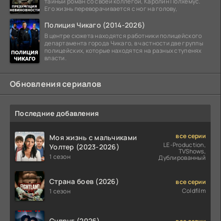
тайный роман со своей коллегой, Каролин Полхемус.
Его жизнь переворачивается с ног на голову,
Полиция Чикаго (2014-2026)
В центре сюжета находятся работники полицейского
департамента города Чикаго, в частности две группы
полицейских, которые находятся на разных ступенях
власти.
Обновления сериалов
Последние добавления
все серии
Моя жизнь с мальчиками
LE-Production,
Уолтер (2023-2026)
TVShows,
1 сезон
Дублированный
Страна боев (2026)
все серии
Coldfilm
1 сезон
Супруг (2026)