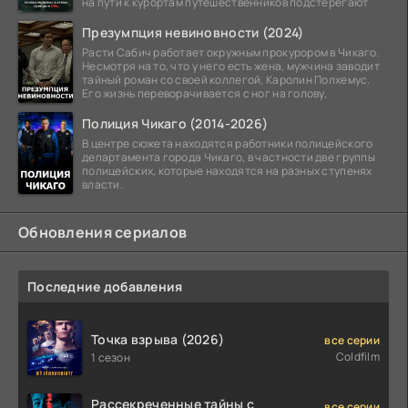
на пути к курортам путешественников подстерегают
Презумпция невиновности (2024)
Расти Сабич работает окружным прокурором в Чикаго.
Несмотря на то, что у него есть жена, мужчина заводит
тайный роман со своей коллегой, Каролин Полхемус.
Его жизнь переворачивается с ног на голову,
Полиция Чикаго (2014-2026)
В центре сюжета находятся работники полицейского
департамента города Чикаго, в частности две группы
полицейских, которые находятся на разных ступенях
власти.
Обновления сериалов
Последние добавления
Точка взрыва (2026)
все серии
Coldfilm
1 сезон
Рассекреченные тайны с
все серии