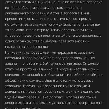
дать строптивым сыщикам шанс на искупление, отправив
их в своеобразную ссылку под командование
легендарного полковника Артёма Колосова. К ним
присоединился молодой и энергичный пес, прямой
потомок и тезка знаменитого Мухтара, чья слава когда-
то гремела на всю страну. Таким образом, офицеры и
живое воплощение кинологической легенды оказались в
одной упряжке, став символом преемствености и
надежды на возрождение.
Полковнику Колосову, чье имя неразрывно связано с
историей о героическом псе, предстоит сложнейшая
задача – приструнить буйных оперативников. Он должен
стать не просто начальником, а мудрым наставником и
психологом, способным объединить их амбиции и обиды в
эффективную команду. Вдали от столичного шума, в
условиях, требующих предельной концентрации и
доверия, им предстоит осознать, что сила – в единстве.
Судьба дает героям шанс доказать, что они достойны
своего места и наследия Мухтара, которое сопровождает
их в каждом патруле.