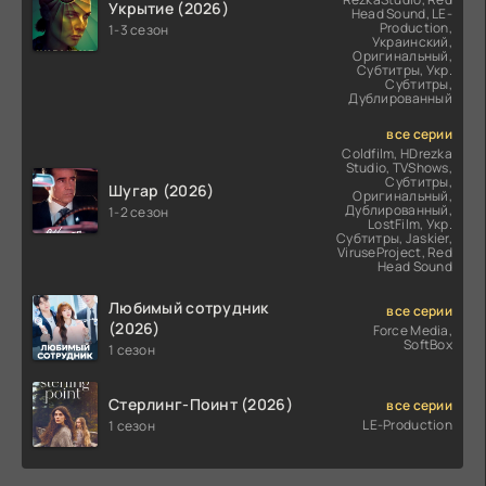
Укрытие (2026)
Head Sound, LE-
Production,
1-3 сезон
Украинский,
Оригинальный,
Субтитры, Укр.
Субтитры,
Дублированный
все серии
Coldfilm, HDrezka
Studio, TVShows,
Субтитры,
Шугар (2026)
Оригинальный,
Дублированный,
1-2 сезон
LostFilm, Укр.
Субтитры, Jaskier,
ViruseProject, Red
Head Sound
Любимый сотрудник
все серии
(2026)
Force Media,
SoftBox
1 сезон
Стерлинг-Поинт (2026)
все серии
LE-Production
1 сезон