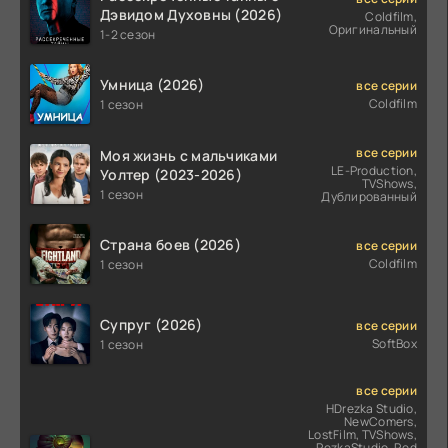
Дэвидом Духовны (2026)
Coldfilm,
Оригинальный
1-2 сезон
Умница (2026)
все серии
Coldfilm
1 сезон
все серии
Моя жизнь с мальчиками
LE-Production,
Уолтер (2023-2026)
TVShows,
1 сезон
Дублированный
Страна боев (2026)
все серии
Coldfilm
1 сезон
Супруг (2026)
все серии
SoftBox
1 сезон
все серии
HDrezka Studio,
NewComers,
LostFilm, TVShows,
RezkaStudio, Red