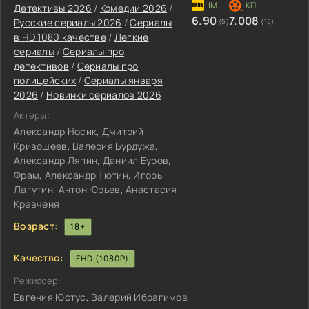
Детективы 2026
/
Комедии 2026
/
6.90
7.008
Русские сериалы 2026
/
Сериалы
(5)
(15)
в HD 1080 качестве
/
Легкие
сериалы
/
Сериалы про
детективов
/
Сериалы про
полицейских
/
Сериалы января
2026
/
Новинки сериалов 2026
Актеры:
Александр Носик, Дмитрий
Кривошеев, Валерия Бурдужа,
Александр Ляпин, Даниил Буров,
Фрам, Александр Тютин, Игорь
Лагутин, Антон Юрьев, Анастасия
Кравченя
Возраст:
18+
Качество:
FHD (1080P)
Режиссер:
Евгения Юстус, Валерий Ибрагимов