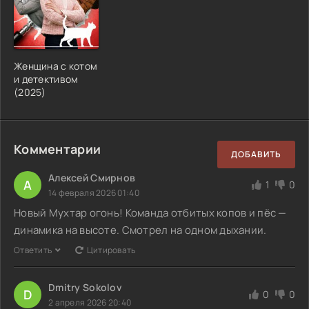
Женщина с котом
и детективом
(2025)
Комментарии
ДОБАВИТЬ
Алексей Смирнов
А
1
0
14 февраля 2026 01:40
Новый Мухтар огонь! Команда отбитых копов и пёс —
динамика на высоте. Смотрел на одном дыхании.
Ответить
Цитировать
Dmitry Sokolov
D
0
0
2 апреля 2026 20:40