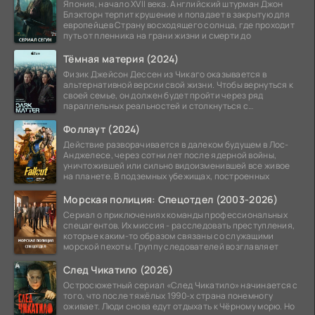
Япония, начало XVII века. Английский штурман Джон
Блэкторн терпит крушение и попадает в закрытую для
европейцев Страну восходящего солнца, где проходит
путь от пленника на грани жизни и смерти до
Тёмная материя (2024)
Физик Джейсон Дессен из Чикаго оказывается в
альтернативной версии свой жизни. Чтобы вернуться к
своей семье, он должен будет пройти через ряд
параллельных реальностей и столкнуться с
альтернативной
Фоллаут (2024)
Действие разворачивается в далеком будущем в Лос-
Анджелесе, через сотни лет после ядерной войны,
уничтожившей или сильно видоизменившей все живое
на планете. В подземных убежищах, построенных
Морская полиция: Спецотдел (2003-2026)
Сериал о приключениях команды профессиональных
спецагентов. Их миссия - расследовать преступления,
которые каким-то образом связаны со служащими
морской пехоты. Группу следователей возглавляет
След Чикатило (2026)
Остросюжетный сериал «След Чикатило» начинается с
того, что после тяжёлых 1990-х страна понемногу
оживает. Люди снова едут отдыхать к Чёрному морю. Но