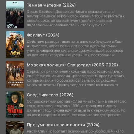
Тёмная материя (2024)
Физик Джейсон Дессен из Чикаго оказывается в
альтернативной версии свой жизни. Чтобы вернуться к
своей семье, он должен будет пройти через ряд
параллельных реальностей и столкнуться с
альтернативной
Фоллаут (2024)
Действие разворачивается в далеком будущем в Лос-
Анджелесе, через сотни лет после ядерной войны,
уничтожившей или сильно видоизменившей все живое
на планете. В подземных убежищах, построенных
Морская полиция: Спецотдел (2003-2026)
Сериал о приключениях команды профессиональных
спецагентов. Их миссия - расследовать преступления,
которые каким-то образом связаны со служащими
морской пехоты. Группу следователей возглавляет
След Чикатило (2026)
Остросюжетный сериал «След Чикатило» начинается с
того, что после тяжёлых 1990-х страна понемногу
оживает. Люди снова едут отдыхать к Чёрному морю. Но
на пути к курортам путешественников подстерегают
Презумпция невиновности (2024)
Расти Сабич работает окружным прокурором в Чикаго.