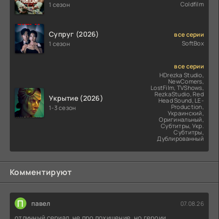
Coldfilm
1 сезон
Супруг (2026)
все серии
SoftBox
1 сезон
все серии
HDrezka Studio,
NewComers,
LostFilm, TVShows,
RezkaStudio, Red
Укрытие (2026)
Head Sound, LE-
Production,
1-3 сезон
Украинский,
Оригинальный,
Субтитры, Укр.
Субтитры,
Дублированный
Комментируют
П
павел
07.08.26
отличный сериал, не про похищение, но героии