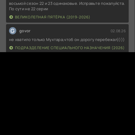
восьмой сезон 22 и 23 одинаковые. Исправьте пожалуйста.
По сути не 22 серии
ВЕЛИКОЛЕПНАЯ ПЯТЁРКА (2019-2026)
G
govor
02.08.26
не хватило только Мухтара,чтоб он дорогу перебежал))))
ПОДРАЗДЕЛЕНИЕ СПЕЦИАЛЬНОГО НАЗНАЧЕНИЯ (2026)