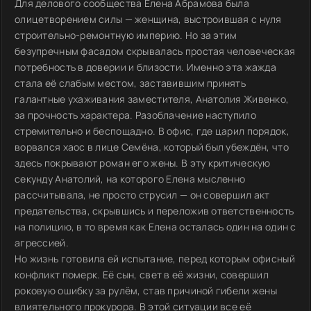
Для делового сообщества Елена Абрамова была
олицетворением силы — женщина, выстроившая с нуля
строительно-ремонтную империю. Но за этим
безупречным фасадом скрывалась простая человеческая
потребность в доверии и близости. Именно эта жажда
стала её слабым местом, заставившим принять
галантные ухаживания заместителя, Анатолия Живенко,
за прочность характера. Разоблачение наступило
стремительно и беспощадно. В офис, где царил порядок,
ворвался хаос в лице Семёна, который был убеждён, что
здесь покрывают роман его жены. В эту критическую
секунду Анатолий, на которого Елена мысленно
рассчитывала, не просто струсил — он совершил акт
предательства, скрывшись и переложив ответственность
на полицию, в то время как Елена осталась один на один с
агрессией.
Но жизнь готовила ей испытание, перед которым офисный
конфликт померк. Её сын, свет в её жизни, совершил
роковую ошибку за рулём, став причиной гибели жены
влиятельного прокурора. В этой ситуации все её