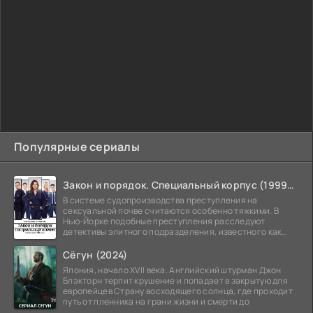
Популярные сериалы
Закон и порядок. Специальный корпус (1999-2026)
В системе судопроизводства преступления на
сексуальной почве считаются особенно тяжкими. В
Нью-Йорке подобные преступления расследуют
детективы элитного подразделения, известного как
Особый отдел.
Сёгун (2024)
Япония, начало XVII века. Английский штурман Джон
Блэкторн терпит крушение и попадает в закрытую для
европейцев Страну восходящего солнца, где проходит
путь от пленника на грани жизни и смерти до