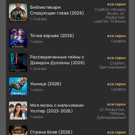
все серии
Библиотекари:
Coldfilm, HDrezka
Следующая глава (2026)
Studio, LE-
Production,
1-2 сезон
LostFilm, TVShows
Точка взрыва (2026)
все серии
Coldfilm
1 сезон
Рассекреченные тайны с
все серии
Дэвидом Духовны (2026)
Coldfilm,
Оригинальный
1-2 сезон
Умница (2026)
все серии
Coldfilm
1 сезон
все серии
Моя жизнь с мальчиками
LE-Production,
Уолтер (2023-2026)
TVShows,
1 сезон
Дублированный
Страна боев (2026)
все серии