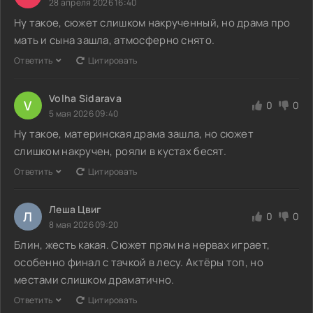
28 апреля 2026 16:40
Ну такое, сюжет слишком накрученный, но драма про
мать и сына зашла, атмосферно снято.
Ответить
Цитировать
Volha Sidarava
V
0
0
5 мая 2026 09:40
Ну такое, материнская драма зашла, но сюжет
слишком накручен, рояли в кустах бесят.
Ответить
Цитировать
Леша Цвиг
Л
0
0
8 мая 2026 09:20
Блин, жесть какая. Сюжет прям на нервах играет,
особенно финал с тачкой в лесу. Актёры топ, но
местами слишком драматично.
Ответить
Цитировать