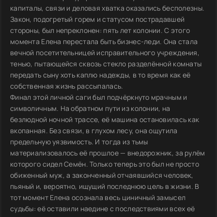
капиталы, связи и деловая хватка оказались бесполезны.
Закон, подогретый горем и статусом пострадавшей
стороны, был непреклонен: пять лет колонии. С этого
момента Елена перестала быть бизнес-леди. Она стала
вечной посетительницей исправительного учреждения,
тенью, пытающейся сквозь стекло разделённой комнаты
передать сыну хоть каплю надежды, в то время как её
собственная жизнь рассыпалась.
Финал этой личной саги был подчёркнуто мрачным и
символичным. На обратном пути из колонии, на
безлюдной ночной трассе, её машина остановилась как
вкопанная. Без связи, в глухом лесу, она ощутила
предельную уязвимость. И тогда из тьмы
материализовалось её прошлое — внедорожник, за рулём
которого сидел Семён. Только теперь это был не просто
обиженный муж, а законченный отчаявшийся человек,
пьяный и, вероятно, ищущий последнюю цель в жизни. В
тот момент Елена осознала весь циничный замысел
судьбы: её оставили наедине с последствиями всех её