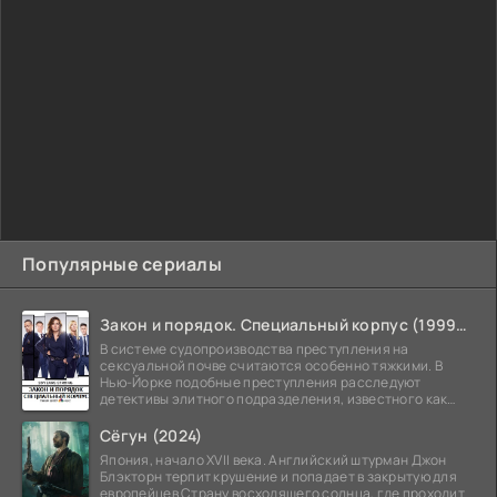
Популярные сериалы
Закон и порядок. Специальный корпус (1999-2026)
В системе судопроизводства преступления на
сексуальной почве считаются особенно тяжкими. В
Нью-Йорке подобные преступления расследуют
детективы элитного подразделения, известного как
Особый отдел.
Сёгун (2024)
Япония, начало XVII века. Английский штурман Джон
Блэкторн терпит крушение и попадает в закрытую для
европейцев Страну восходящего солнца, где проходит