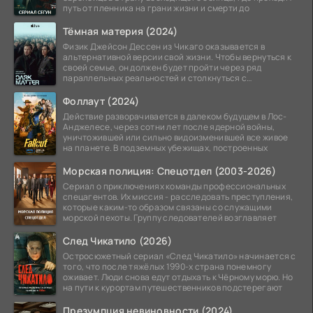
путь от пленника на грани жизни и смерти до
Тёмная материя (2024)
Физик Джейсон Дессен из Чикаго оказывается в
альтернативной версии свой жизни. Чтобы вернуться к
своей семье, он должен будет пройти через ряд
параллельных реальностей и столкнуться с
альтернативной
Фоллаут (2024)
Действие разворачивается в далеком будущем в Лос-
Анджелесе, через сотни лет после ядерной войны,
уничтожившей или сильно видоизменившей все живое
на планете. В подземных убежищах, построенных
Морская полиция: Спецотдел (2003-2026)
Сериал о приключениях команды профессиональных
спецагентов. Их миссия - расследовать преступления,
которые каким-то образом связаны со служащими
морской пехоты. Группу следователей возглавляет
След Чикатило (2026)
Остросюжетный сериал «След Чикатило» начинается с
того, что после тяжёлых 1990-х страна понемногу
оживает. Люди снова едут отдыхать к Чёрному морю. Но
на пути к курортам путешественников подстерегают
Презумпция невиновности (2024)