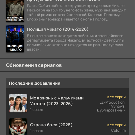
Расти Сабич работает окружным прокурором в Чикаго.
Несмотря на то, что у него есть жена, мужчина заводит
тайный роман со своей коллегой, Каролин Полхемус.
Его жизнь переворачивается с ног на голову,
Полиция Чикаго (2014-2026)
В центре сюжета находятся работники полицейского
департамента города Чикаго, в частности две группы
полицейских, которые находятся на разных ступенях
власти.
Обновления сериалов
Последние добавления
все серии
Моя жизнь с мальчиками
LE-Production,
Уолтер (2023-2026)
TVShows,
1 сезон
Дублированный
Страна боев (2026)
все серии
Coldfilm
1 сезон