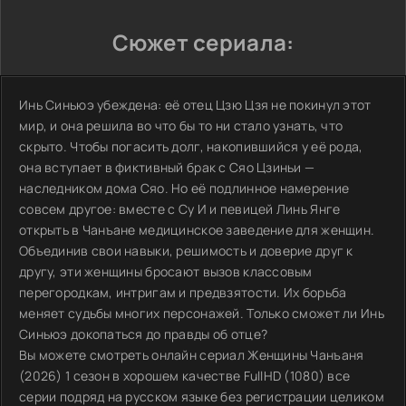
Сюжет сериала:
Инь Синьюэ убеждена: её отец Цзю Цзя не покинул этот
мир, и она решила во что бы то ни стало узнать, что
скрыто. Чтобы погасить долг, накопившийся у её рода,
она вступает в фиктивный брак с Сяо Цзиньи —
наследником дома Сяо. Но её подлинное намерение
совсем другое: вместе с Су И и певицей Линь Янге
открыть в Чанъане медицинское заведение для женщин.
Объединив свои навыки, решимость и доверие друг к
другу, эти женщины бросают вызов классовым
перегородкам, интригам и предвзятости. Их борьба
меняет судьбы многих персонажей. Только сможет ли Инь
Синьюэ докопаться до правды об отце?
Вы можете смотреть онлайн сериал Женщины Чанъаня
(2026) 1 сезон в хорошем качестве FullHD (1080) все
серии подряд на русском языке без регистрации целиком