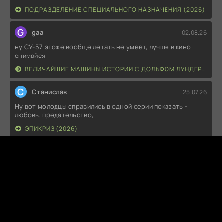
ПОДРАЗДЕЛЕНИЕ СПЕЦИАЛЬНОГО НАЗНАЧЕНИЯ (2026)
G
gaa
02.08.26
ну СУ-57 этоже вообще летать не умеет, лучше в кино
снимайся
ВЕЛИЧАЙШИЕ МАШИНЫ ИСТОРИИ С ДОЛЬФОМ ЛУНДГРЕНОМ (2026)
С
Станислав
25.07.26
Ну вот молодцы справились в одной серии показать -
любовь, предательство,
ЭПИКРИЗ (2026)