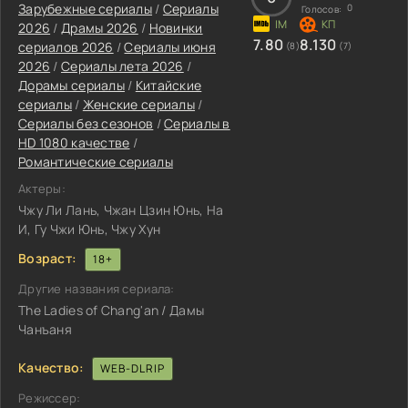
Зарубежные сериалы
/
Сериалы
0
Голосов:
2026
/
Драмы 2026
/
Новинки
7.80
8.130
сериалов 2026
/
Сериалы июня
(8)
(7)
2026
/
Сериалы лета 2026
/
Дорамы сериалы
/
Китайские
сериалы
/
Женские сериалы
/
Сериалы без сезонов
/
Сериалы в
HD 1080 качестве
/
Романтические сериалы
Актеры:
Чжу Ли Лань, Чжан Цзин Юнь, На
И, Гу Чжи Юнь, Чжу Хун
Возраст:
18+
Другие названия сериала:
The Ladies of Chang'an / Дамы
Чанъаня
Качество:
WEB-DLRIP
Режиссер: