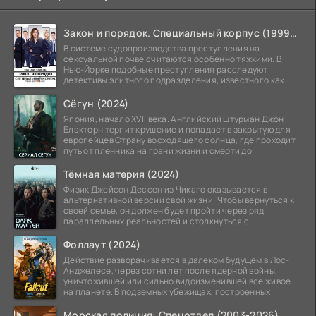
Закон и порядок. Специальный корпус (1999-2026)
В системе судопроизводства преступления на
сексуальной почве считаются особенно тяжкими. В
Нью-Йорке подобные преступления расследуют
детективы элитного подразделения, известного как
Особый отдел.
Сёгун (2024)
Япония, начало XVII века. Английский штурман Джон
Блэкторн терпит крушение и попадает в закрытую для
европейцев Страну восходящего солнца, где проходит
путь от пленника на грани жизни и смерти до
Тёмная материя (2024)
Физик Джейсон Дессен из Чикаго оказывается в
альтернативной версии свой жизни. Чтобы вернуться к
своей семье, он должен будет пройти через ряд
параллельных реальностей и столкнуться с
альтернативной
Фоллаут (2024)
Действие разворачивается в далеком будущем в Лос-
Анджелесе, через сотни лет после ядерной войны,
уничтожившей или сильно видоизменившей все живое
на планете. В подземных убежищах, построенных
Морская полиция: Спецотдел (2003-2026)