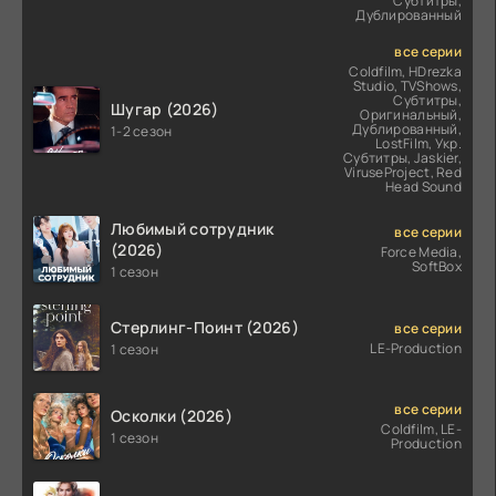
Субтитры,
Дублированный
все серии
Coldfilm, HDrezka
Studio, TVShows,
Субтитры,
Шугар (2026)
Оригинальный,
Дублированный,
1-2 сезон
LostFilm, Укр.
Субтитры, Jaskier,
ViruseProject, Red
Head Sound
Любимый сотрудник
все серии
(2026)
Force Media,
SoftBox
1 сезон
Стерлинг-Поинт (2026)
все серии
LE-Production
1 сезон
все серии
Осколки (2026)
Coldfilm, LE-
1 сезон
Production