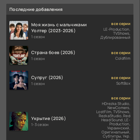
Последние добавления
все серии
Моя жизнь с мальчиками
LE-Production,
Уолтер (2023-2026)
TVShows,
1 сезон
Дублированный
Страна боев (2026)
все серии
Coldfilm
1 сезон
Супруг (2026)
все серии
SoftBox
1 сезон
все серии
HDrezka Studio,
NewComers,
LostFilm, TVShows,
RezkaStudio, Red
Укрытие (2026)
Head Sound, LE-
Production,
1-3 сезон
Украинский,
Оригинальный,
Субтитры, Укр.