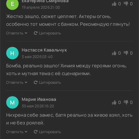
Екатерина Смирнова
Е
0
0
19 апреля 2026 21:00
Жестко зашло, сюжет цепляет. Актеры огонь,
особенно тот момент с банком. Рекомендую глянуть!
Ответить
Цитировать
Настасся Кавальчук
Н
0
0
3 мая 2026 03:40
Бомба, реально зашло! Химия между героями огонь,
хоть и мутная тема с её сценариями.
Ответить
Цитировать
Мария Иванова
М
0
0
30 мая 2026 16:20
Нихрена себе замес, батя реально за живое взял, хоть
и не без роялей.
Ответить
Цитировать