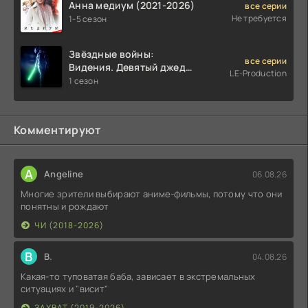
Анна медиум (2021-2026)
все серии
Не требуется
1-5 сезон
Звёздные войны:
все серии
Видения. Девятый джедай
LE-Production
(2026)
1 сезон
Комментируют
A
Angeline
06.08.26
Многие зрители выбирают аниме-фильмы, потому что они
понятны и рождают
ЧИ (2018-2026)
В
В.
04.08.26
Какая-то туповатая баба, зависает в экстремальных
ситуациях и "висит"
ЗАХВАТ (2019-2026)