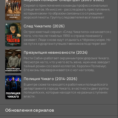
Сериал о приключениях команды профессиональных
спецагентов. Их миссия - расследовать преступления,
которые каким-то образом связаны со служащими
морской пехоты. Группу следователей возглавляет
След Чикатило (2026)
Остросюжетный сериал «След Чикатило» начинается с
того, что после тяжёлых 1990-х страна понемногу
оживает. Люди снова едут отдыхать к Чёрному морю. Но
на пути к курортам путешественников подстерегают
Презумпция невиновности (2024)
Расти Сабич работает окружным прокурором в Чикаго.
Несмотря на то, что у него есть жена, мужчина заводит
тайный роман со своей коллегой, Каролин Полхемус.
Его жизнь переворачивается с ног на голову,
Полиция Чикаго (2014-2026)
В центре сюжета находятся работники полицейского
департамента города Чикаго, в частности две группы
полицейских, которые находятся на разных ступенях
власти.
Обновления сериалов